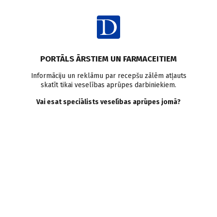
Ienākt
PORTĀLS ĀRSTIEM UN FARMACEITIEM
Informāciju un reklāmu par recepšu zālēm atļauts
skatīt tikai veselības aprūpes darbiniekiem.
Vēža skrīnings
Vai esat speciālists veselības aprūpes jomā?