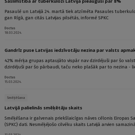
Saslimstība ar tuberkulozi Latvijā pieaugusi par 8%
Pasaulē un Latvijā 24. martā tiek atzīmēta Pasaules tuberkulo
gan Rīgā, gan citās Latvijas pilsētās, informē SPKC
Doctus
18.03.2024.
Gandrīz puse Latvijas iedzīvotāju nezina par valsts apma
42% mērķa grupas aptaujāto vispār nav dzirdējuši par šo valst
dzirdējuši par šo pārbaudi, taču neko plašāk par to nezina - l
Doctus
15.03.2024.
Smēķēšana
Latvijā palielinās smēķētāju skaits
Smēķēšana ir galvenais priekšlaicīgas nāves cēlonis Eiropas Sav
(SPKC) dati. Nesmēķējošo cilvēku skaits Latvijā arvien samazin
11.03.2024.