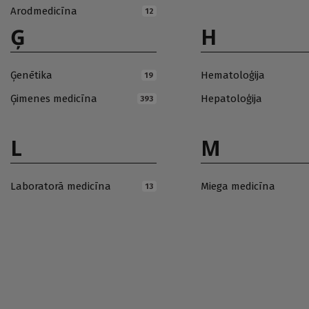
Arodmedicīna
12
Ģ
H
Ģenētika
Hematoloģija
19
Ģimenes medicīna
Hepatoloģija
393
L
M
Laboratorā medicīna
Miega medicīna
13