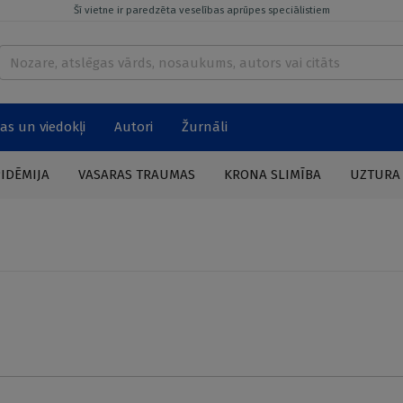
Šī vietne ir paredzēta veselības aprūpes speciālistiem
as un viedokļi
Autori
Žurnāli
PIDĒMIJA
VASARAS TRAUMAS
KRONA SLIMĪBA
UZTURA