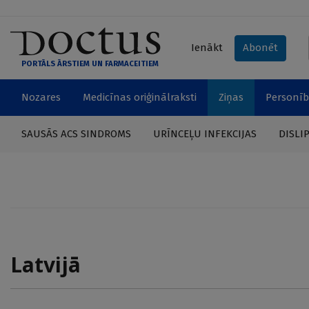
Ienākt
Abonēt
PORTĀLS ĀRSTIEM UN FARMACEITIEM
Nozares
Medicīnas oriģinālraksti
Ziņas
Personīb
SAUSĀS ACS SINDROMS
URĪNCEĻU INFEKCIJAS
DISLI
Latvijā