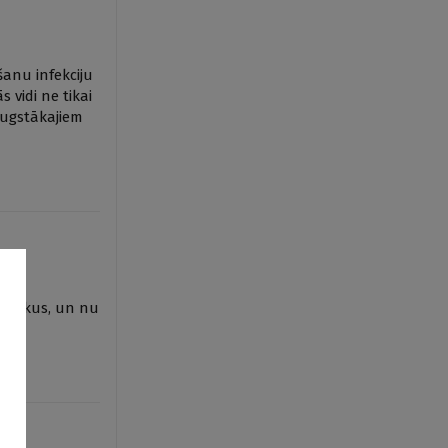
anu infekciju
 vidi ne tikai
saugstākajiem
svētkus, un nu