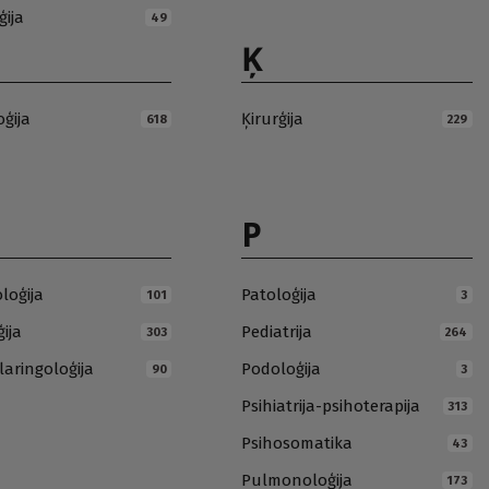
ģija
49
Ķ
oģija
Ķirurģija
618
229
P
loģija
Patoloģija
101
3
ija
Pediatrija
303
264
laringoloģija
Podoloģija
90
3
Psihiatrija-psihoterapija
313
Psihosomatika
43
Pulmonoloģija
173