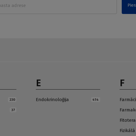
Pier
E
F
Endokrinoloģija
Farmāci
230
414
Farmako
37
Fitotera
Fizikāl