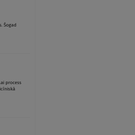
s. Šogad
Lai process
icīniskā