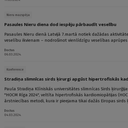
Nieru mazspēja
Pasaules Nieru diena dod iespēju pārbaudīt veselību
Pasaules Nieru dienā Latvijā 7.martā notiek dažādas aktivitāt
veselību ikvienam – nodrošinot vienlīdzīgu veselības aprūpe
Doctus
06.03.2024.
Konference
Stradiņa slimnīcas sirds ķirurgi apgūst hipertrofiskās k
Paula Stradiņa Klīniskās universitātes slimnīcas Sirds ķirurģ
"HOCM Rīga 2024", veltīta hipertrofiskās kardiomiopātijas (HO
ārstniecības metodi, kura ir pieejama tikai dažās Eiropas sirds ķ
Doctus
04.03.2024.