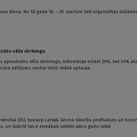
zes diena. No šā gada 18. – 25. martam tiek organizētas dažādas 
ksātu vēža skrīningu
s apmaksātu vēža skrīningu, informācija trūkst 29%, bet 24% atzī
iecina pētījumu centra SKDS veiktā aptauja.
ienībā (ES), tostarp Latvijā, liecina Slimību profilakses un kont
ās, un šobrīd tas ir zemākais pēdējo piecu gadu laikā