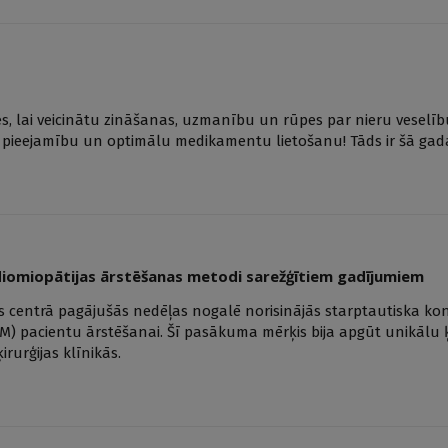
es, lai veicinātu zināšanas, uzmanību un rūpes par nieru veselīb
s pieejamību un optimālu medikamentu lietošanu! Tāds ir šā gad
adiomiopātijas ārstēšanas metodi sarežģītiem gadījumiem
ijas centrā pagājušās nedēļas nogalē norisinājās starptautiska ko
CM) pacientu ārstēšanai. Šī pasākuma mērķis bija apgūt unikālu 
irurģijas klīnikās.