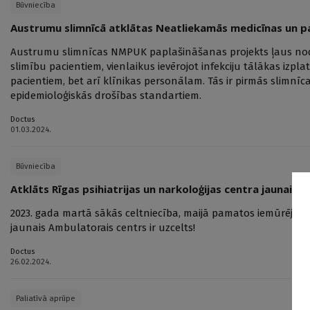
Būvniecība
Austrumu slimnīcā atklātas Neatliekamās medicīnas un pa
Austrumu slimnīcas NMPUK paplašināšanas projekts ļaus nodal
slimību pacientiem, vienlaikus ievērojot infekciju tālākas izpl
pacientiem, bet arī klīnikas personālam. Tās ir pirmās slimnīc
epidemioloģiskās drošības standartiem.
Doctus
01.03.2024.
Būvniecība
Atklāts Rīgas psihiatrijas un narkoloģijas centra jaunais 
2023. gada martā sākās celtniecība, maijā pamatos iemūrēja 
jaunais Ambulatorais centrs ir uzcelts!
Doctus
26.02.2024.
Paliatīvā aprūpe