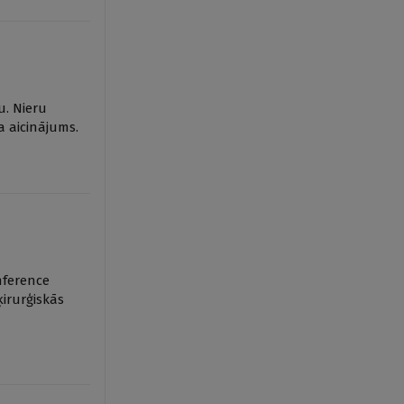
u. Nieru
a aicinājums.
nference
ķirurģiskās