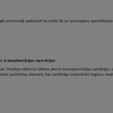
ajā ceremonijā apbalvoti laureāti, kā arī pasniegtas speciālbalva
s transplantācijas operācijas
i, Stradiņa slimnīcā veiktas piecas transplantācijas operācijas. 
niskās palīdzības dienests, kas palīdzēja nodrošināt orgānu, med