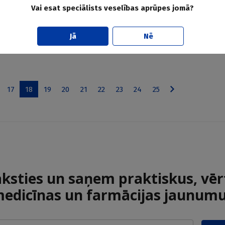
zīvesvietā
Vai esat speciālists veselības aprūpes jomā?
kas nosaka kārtību paliatīvās aprūpes organizēšanai, saņemšan
Jā
Nē
aprūpe pacienta dzīvesvietā ieviešanu.
17
18
19
20
21
22
23
24
25
aksties un saņem praktiskus, vēr
edicīnas un farmācijas jaunum