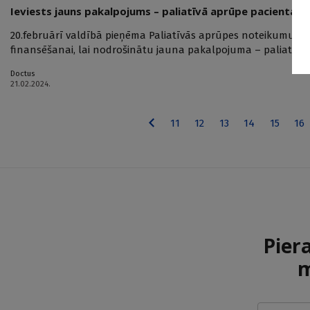
Ieviests jauns pakalpojums – paliatīvā aprūpe pacienta d
20.februārī valdībā pieņēma Paliatīvās aprūpes noteikumus, 
finansēšanai, lai nodrošinātu jauna pakalpojuma – paliatīvā 
Doctus
21.02.2024.
11
12
13
14
15
16
Pier
m