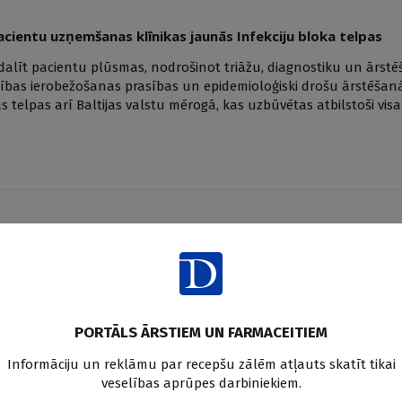
cientu uzņemšanas klīnikas jaunās Infekciju bloka telpas
īt pacientu plūsmas, nodrošinot triāžu, diagnostiku un ārstēš
atības ierobežošanas prasības un epidemioloģiski drošu ārstēšanās
as telpas arī Baltijas valstu mērogā, kas uzbūvētas atbilstoši vi
multifunkcionālais Ambulatorais centrs
kapsulu ar vēstījumu nākamajām paaudzēm, jūlijā svinēja spāru 
PORTĀLS ĀRSTIEM UN FARMACEITIEM
Informāciju un reklāmu par recepšu zālēm atļauts skatīt tikai
veselības aprūpes darbiniekiem.