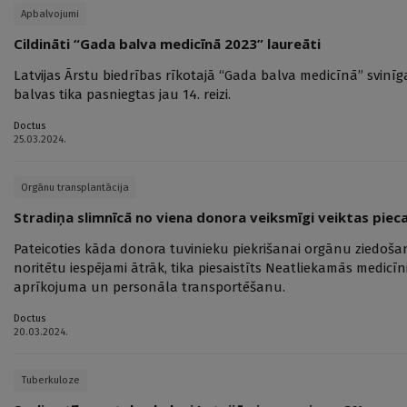
Apbalvojumi
Cildināti “Gada balva medicīnā 2023” laureāti
Latvijas Ārstu biedrības rīkotajā “Gada balva medicīnā” svinīg
balvas tika pasniegtas jau 14. reizi.
Doctus
25.03.2024.
Orgānu transplantācija
Stradiņa slimnīcā no viena donora veiksmīgi veiktas pieca
Pateicoties kāda donora tuvinieku piekrišanai orgānu ziedošana
noritētu iespējami ātrāk, tika piesaistīts Neatliekamās medicī
aprīkojuma un personāla transportēšanu.
Doctus
20.03.2024.
Tuberkuloze