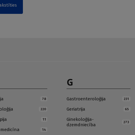
akstīties
G
ja
Gastroenteroloģija
78
231
loģija
Geriatrija
220
65
pija
Ginekoloģija-
11
273
dzemdniecība
ā medicīna
14