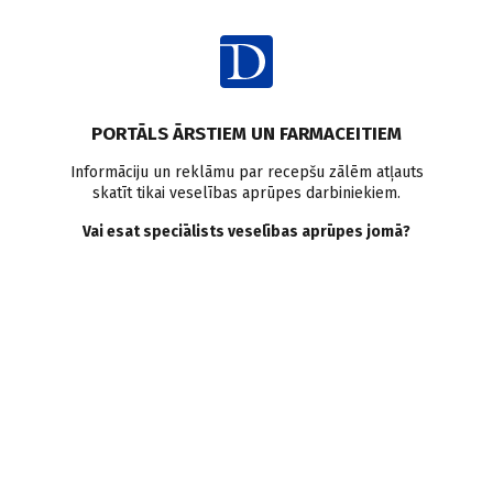
Ienākt
PORTĀLS ĀRSTIEM UN FARMACEITIEM
Informāciju un reklāmu par recepšu zālēm atļauts
skatīt tikai veselības aprūpes darbiniekiem.
Kardioloģija
Vai esat speciālists veselības aprūpes jomā?
VISI
MEDICĪNAS RAKSTI
ZIŅAS
PERSONĪBAS UN VIEDOKĻI
E-GRĀMATA
SADARBĪBAS RAKSTI