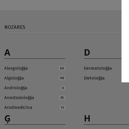
NOZARES
A
D
Alergoloģija
Dermatoloģija
60
Algoloģija
Dietoloģija
98
Androloģija
6
Anestezioloģija
35
Arodmedicīna
12
Ģ
H