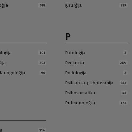
oģija
Ķirurģija
618
229
P
loģija
Patoloģija
101
3
ija
Pediatrija
303
264
laringoloģija
Podoloģija
90
3
Psihiatrija-psihoterapija
313
Psihosomatika
43
Pulmonoloģija
173
ja
114