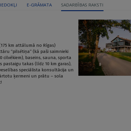
IEDOKĻI
E-GRĀMATA
SADARBĪBAS RAKSTI
i (175 km attālumā no Rīgas)
āru “pilsētiņa” (kā paši saimnieki
0 cilvēkiem), baseins, sauna, sporta
s pastaigu takas (līdz 10 km garas),
 veselības speciālista konsultācija un
akārtotu ķermeni un prātu – sola
!