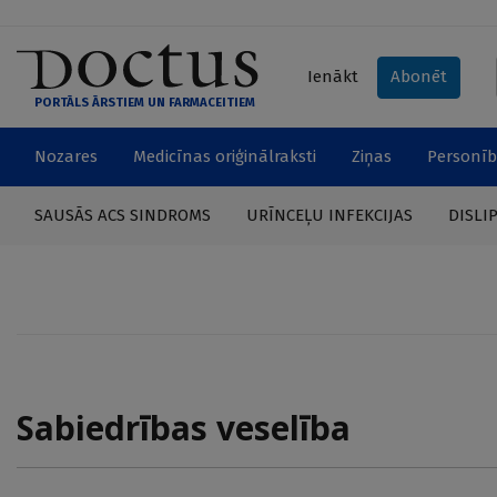
Ienākt
Abonēt
PORTĀLS ĀRSTIEM UN FARMACEITIEM
Nozares
Medicīnas oriģinālraksti
Ziņas
Personīb
SAUSĀS ACS SINDROMS
URĪNCEĻU INFEKCIJAS
DISLI
Sabiedrības veselība