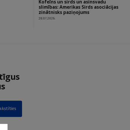
Kofeīns un sirds un asinsvadu
slimības: Amerikas Sirds asociācijas
zinātnisks paziņojums
28.07.2026.
tīgus
us
akstīties