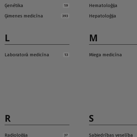
Ģenētika
Hematoloģija
19
Ģimenes medicīna
Hepatoloģija
393
L
M
Laboratorā medicīna
Miega medicīna
13
R
S
Radioloģija
Sabiedrības veselība
37