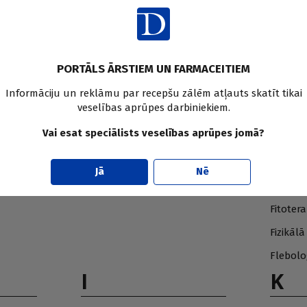
PORTĀLS ĀRSTIEM UN FARMACEITIEM
Informāciju un reklāmu par recepšu zālēm atļauts skatīt tikai
veselības aprūpes darbiniekiem.
E
F
Vai esat speciālists veselības aprūpes jomā?
Endokrinoloģija
Farmāci
230
414
Jā
Nē
Farmako
37
Fitotera
Fizikāl
Flebolo
I
K