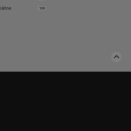
inātne
120