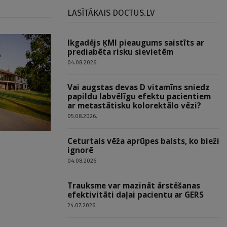
LASĪTĀKAIS DOCTUS.LV
Ikgadējs ĶMI pieaugums saistīts ar
prediabēta risku sievietēm
04.08.2026.
Vai augstas devas D vitamīns sniedz
papildu labvēlīgu efektu pacientiem
ar metastātisku kolorektālo vēzi?
05.08.2026.
Ceturtais vēža aprūpes balsts, ko bieži
ignorē
04.08.2026.
Trauksme var mazināt ārstēšanas
efektivitāti daļai pacientu ar GERS
24.07.2026.