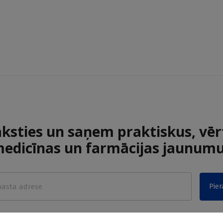
aksties un saņem praktiskus, vēr
edicīnas un farmācijas jaunum
Pier