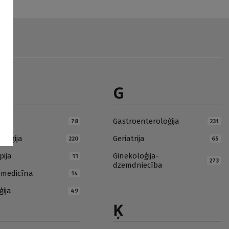
G
ja
Gastroenteroloģija
78
231
loģija
Geriatrija
220
65
pija
Ginekoloģija-
11
273
dzemdniecība
ā medicīna
14
ģija
49
Ķ