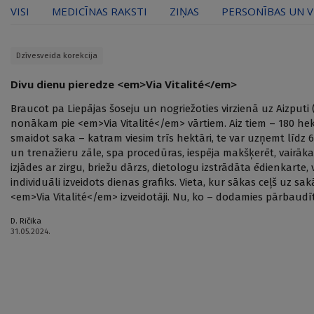
VISI
MEDICĪNAS RAKSTI
ZIŅAS
PERSONĪBAS UN V
Dzīvesveida korekcija
Divu dienu pieredze <em>Via Vitalité</em>
Braucot pa Liepājas šoseju un nogriežoties virzienā uz Aizput
nonākam pie <em>Via Vitalité</em> vārtiem. Aiz tiem – 180 hekt
smaidot saka – katram viesim trīs hektāri, te var uzņemt līdz 6
un trenažieru zāle, spa procedūras, iespēja makšķerēt, vairāka
izjādes ar zirgu, briežu dārzs, dietologu izstrādāta ēdienkarte,
individuāli izveidots dienas grafiks. Vieta, kur sākas ceļš uz s
<em>Via Vitalité</em> izveidotāji. Nu, ko – dodamies pārbaudīt
D. Ričika
31.05.2024.