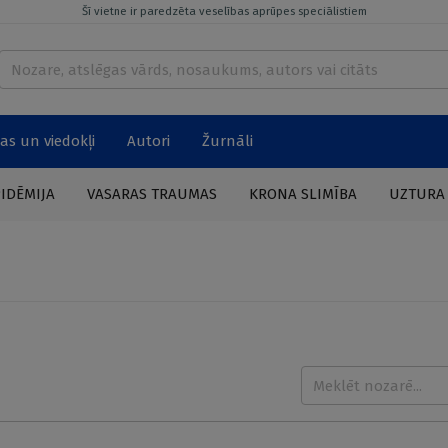
Šī vietne ir paredzēta veselības aprūpes speciālistiem
as un viedokļi
Autori
Žurnāli
PIDĒMIJA
VASARAS TRAUMAS
KRONA SLIMĪBA
UZTURA