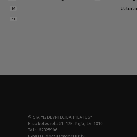
Uzturz
19
51
© SIA "IZDEVNIECĪBA PILATUS"
Elizabetes iela 51–12B, Rīga, LV–1010
Tālr.: 67325906
E-pasts: doctus@doctus.lv