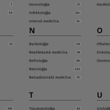
Imunoloģija
Kardiol
7
21
Infektoloģija
59
334
Internā medicīna
34
N
O
Narkoloģija
Oftalmo
33
48
Neatliekamā medicīna
Onkoloģ
38
Nefroloģija
Otorino
80
Neiroloģija
463
Netradicionālā medicīna
15
T
U
Traumatoloģija
Uroloģi
395
82