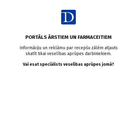
Ienākt
PORTĀLS ĀRSTIEM UN FARMACEITIEM
Informāciju un reklāmu par recepšu zālēm atļauts
skatīt tikai veselības aprūpes darbiniekiem.
Sabiedrības veselība
Vai esat speciālists veselības aprūpes jomā?
VISI
MEDICĪNAS RAKSTI
ZIŅAS
PERSONĪBAS UN VIEDOKĻI
E-GRĀMATA
SADARBĪBAS RAKSTI