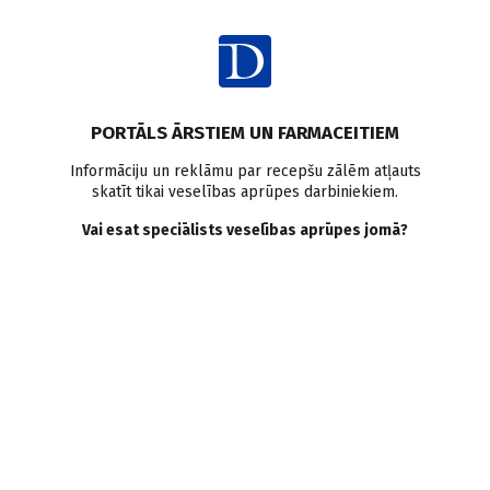
Ienākt
Raksta satura rādītājs
Sadarbības partneru informācija
PORTĀLS ĀRSTIEM UN FARMACEITIEM
Dzīvesveida korekcija
Divu dienu pieredze
Via
Informāciju un reklāmu par recepšu zālēm atļauts
skatīt tikai veselības aprūpes darbiniekiem.
Vitalité
Vai esat speciālists veselības aprūpes jomā?