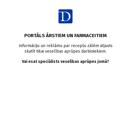
Ienākt
Raksta satura rādītājs
PORTĀLS ĀRSTIEM UN FARMACEITIEM
Klīniskā prakse
Melanoma
Nēvusi
Dermatoskopija
Informāciju un reklāmu par recepšu zālēm atļauts
skatīt tikai veselības aprūpes darbiniekiem.
Dermatofibroma
Bazālo šūnu karcinoma
Labdabīgi ādas veidojumi
Ļaundabīgi ādas veidojumi
Vai esat speciālists veselības aprūpes jomā?
Dermatoskopija
nedermatologiem. Metodes
pamati
R. Karls
,
E. Ozola-Martina
,
A. Portnaja
25.06.2026.