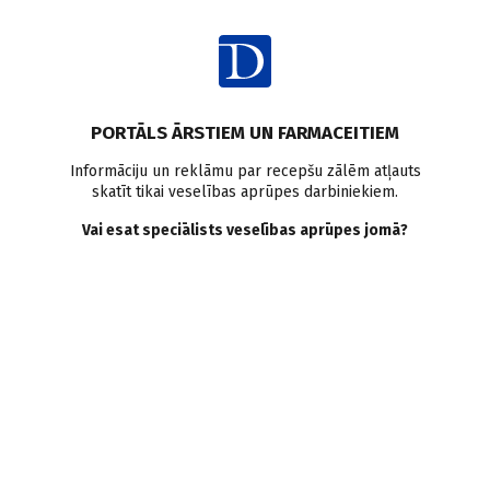
Ienākt
PORTĀLS ĀRSTIEM UN FARMACEITIEM
Informāciju un reklāmu par recepšu zālēm atļauts
skatīt tikai veselības aprūpes darbiniekiem.
Sausās acs sindroms
Vai esat speciālists veselības aprūpes jomā?