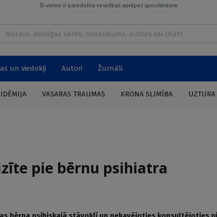
Šī vietne ir paredzēta veselības aprūpes speciālistiem
as un viedokļi
Autori
Žurnāli
PIDĒMIJA
VASARAS TRAUMAS
KRONA SLIMĪBA
UZTURA
zīte pie bērnu psihiatra
s bērna psihiskajā stāvoklī un nekavējoties konsultējoties p