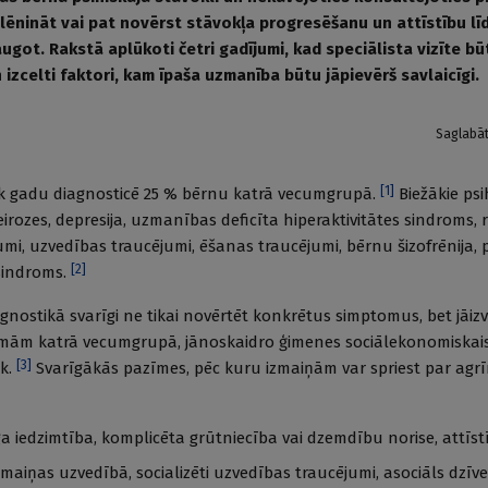
alēnināt vai pat novērst stāvokļa progresēšanu un attīstību l
got. Rakstā aplūkoti četri gadījumi, kad speciālista vizīte būt
izcelti faktori, kam īpaša uzmanība būtu jāpievērš savlaicīgi.
Saglabā
[
1
]
ik gadu diagnosticē 25 % bērnu katrā vecumgrupā.
Biežākie psi
irozes, depresija, uzmanības deficīta hiperaktivitātes sindroms, 
umi, uzvedības traucējumi, ēšanas traucējumi, bērnu šizofrēnija, 
[
2
]
 sindroms.
gnostikā svarīgi ne tikai novērtēt konkrētus simptomus, bet jāiz
rmām katrā vecumgrupā, jānoskaidro ģimenes sociālekonomiskais
[
3
]
āk.
Svarīgākās pazīmes, pēc kuru izmaiņām var spriest par agrī
ga iedzimtība, komplicēta grūtniecība vai dzemdību norise, attīstī
maiņas uzvedībā, socializēti uzvedības traucējumi, asociāls dzīve