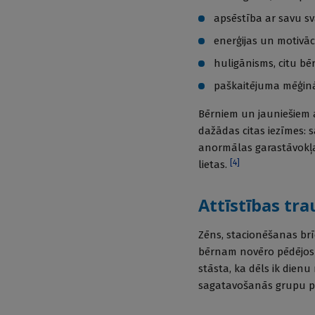
apsēstība ar savu sv
enerģijas un motivāc
huligānisms, citu bē
paškaitējuma mēģinā
Bērniem un jauniešiem 
dažādas citas iezīmes: 
anormālas garastāvokļa 
[
4
]
lietas.
Attīstības tr
Zēns, stacionēšanas brī
bērnam novēro pēdējos
stāsta, ka dēls ik dienu
sagatavošanās grupu pi