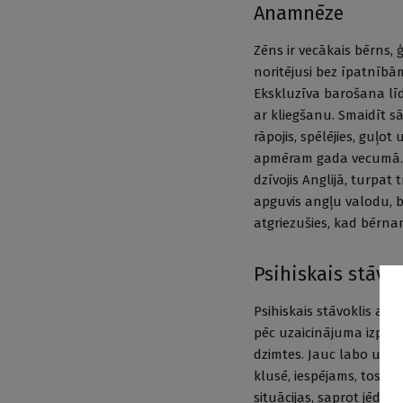
Anamnēze
Zēns ir vecākais bērns,
noritējusi bez īpatnībā
Ekskluzīva barošana lī
ar kliegšanu. Smaidīt sā
rāpojis, spēlējies, guļot
apmēram gada vecumā. 
dzīvojis Anglijā, turpat
apguvis angļu valodu, be
atgriezušies, kad bērnam 
Psihiskais stāvok
Psihiskais stāvoklis aps
pēc uzaicinājuma izpilda
dzimtes. Jauc labo un kr
klusē, iespējams, tos ne
situācijas, saprot jēdzi