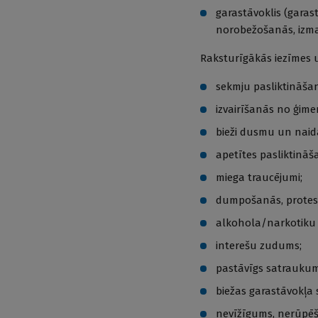
garastāvoklis (garast
norobežošanās, izma
Raksturīgākās iezīmes 
sekmju pasliktināša
izvairīšanās no ģim
bieži dusmu un naid
apetītes pasliktināš
miega traucējumi;
dumpošanās, protest
alkohola/narkotiku 
interešu zudums;
pastāvīgs satraukum
biežas garastāvokļa 
nevīžīgums, nerūpēš