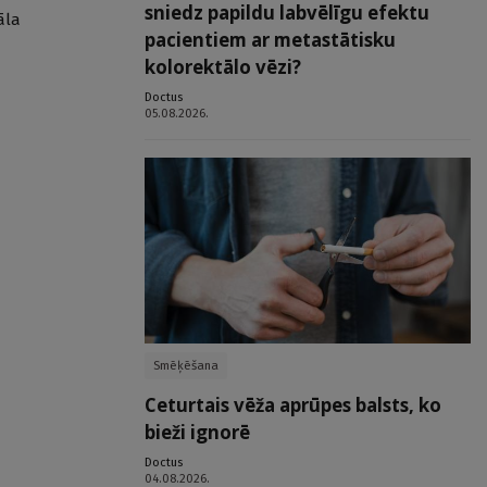
sniedz papildu labvēlīgu efektu
āla
pacientiem ar metastātisku
kolorektālo vēzi?
Doctus
05.08.2026.
Smēķēšana
Ceturtais vēža aprūpes balsts, ko
bieži ignorē
Doctus
04.08.2026.