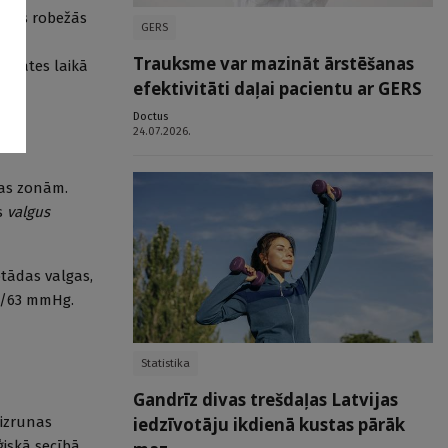
ības robežās
GERS
oti
Trauksme var mazināt ārstēšanas
pskates laikā
efektivitāti daļai pacientu ar GERS
Doctus
24.07.2026.
nas zonām.
as
valgus
otādas valgas,
99/63 mmHg.
Statistika
Gandrīz divas trešdaļas Latvijas
iedzīvotāju ikdienā kustas pārāk
 izrunas
ģiskā secībā.