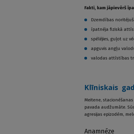
Fakti, kam jāpievērš īp
Dzemdības noritējuša
īpatnēja fiziskā attīs
spēlējies, guļot uz vē
apguvis angļu valodu,
valodas attīstības t
Klīniskais ga
Meitene, stacionēšanas 
pavada audžumāte. Sūdz
agresijas epizodēm, me
Anamnēze