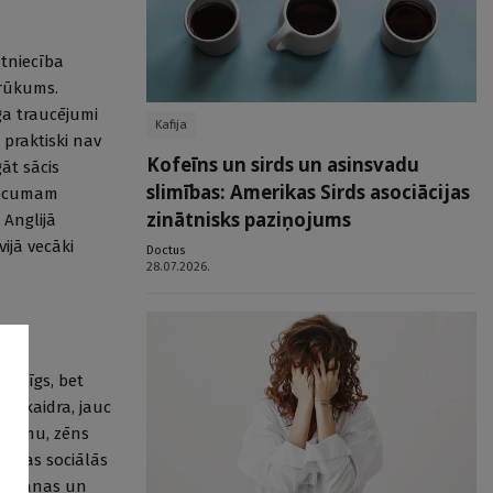
ūtniecība
trūkums.
ga traucējumi
Kafija
 praktiski nav
Kofeīns un sirds un asinsvadu
gāt sācis
slimības: Amerikas Sirds asociācijas
vecumam
zinātnisks paziņojums
 Anglijā
vijā vecāki
Doctus
28.07.2026.
bailīgs, bet
 neskaidra, jauc
drojumu, zēns
stamas sociālās
aitīšanas un