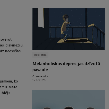
novērot
, diskinēziju,
edz neesošas
Depresija
Melanholiskas depresijas dzīvotā
pasaule
O. Krumholcs
15.07.2026.
ējumiem, ko
ammu. Māte
ublējis