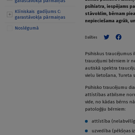
garastāvokļa pārmaiņas
psihiatra, iespējams p
Klīniskais gadījums C:
stāvoklim, bērnam pieau
garastāvokļa pārmaiņas
nepieciešama agrāk, un 
Noslēgumā
Dalīties
Psihiskus traucējumus 
traucējumi bērniem ir ne
autiskā spektra traucēj
vielu lietošana, Tureta
Psihisko traucējumu dia
attīstības atbilsme no
vide, no kādas bērns n
patoloģiju bērniem:
attīstība (nelabvēlī
uzvedība (pēkšņas iz