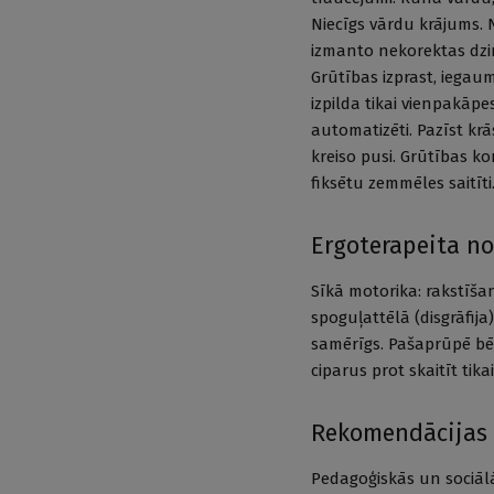
Niecīgs vārdu krājums. 
izmanto nekorektas dzim
Grūtības izprast, iegau
izpilda tikai vienpakāpes
automatizēti. Pazīst krās
kreiso pusi. Grūtības ko
fiksētu zemmēles saitīti
Ergoterapeita n
Sīkā motorika: rakstīša
spoguļattēlā (disgrāfija
samērīgs. Pašaprūpē bēr
ciparus prot skaitīt tika
Rekomendācijas
Pedagoģiskās un sociāl