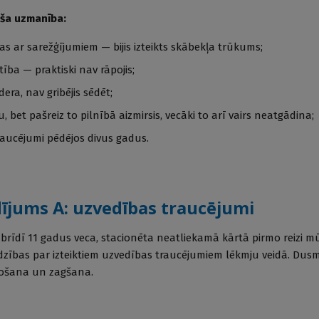
aša uzmanība:
s ar sarežģījumiem — bijis izteikts skābekļa trūkums;
tība — praktiski nav rāpojis;
dera, nav gribējis sēdēt;
 bet pašreiz to pilnībā aizmirsis, vecāki to arī vairs neatgādina;
raucējumi pēdējos divus gadus.
dījums A: uzvedības traucējumi
brīdī 11 gadus veca, stacionēta neatliekamā kārtā pirmo reizi m
ības par izteiktiem uzvedības traucējumiem lēkmju veidā. Dus
lošana un zagšana.