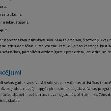
aru;
ijas trūkums;
rnu iekaustīšana;
jumi.
ar nopietnākām psihiskām slimībām (piemēram, šizofrēniju) var 
saraustītu domāšanu, izteiktu trauksmi, dīvainas ķermeņa kustības
svārstības, pārspīlētu aizdomīgumu pret citiem, viņi dzird un r
aucējumi
dī sešus gadus vecs. Vecāki sūdzas par valodas attīstības trauc
 divus gadus, nespēju apgūt pirmsskolas sagatavošanas progr
 mācās alfabētu, bet burtus nevar iegaumēt, ātri aizmirst. Zēns d
rms skolas.