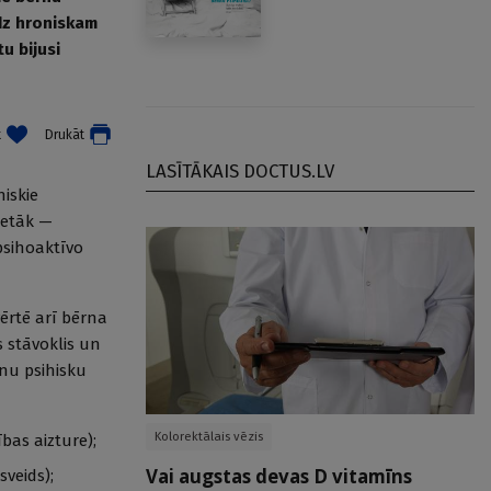
īdz hroniskam
u bijusi
t
Drukāt
LASĪTĀKAIS DOCTUS.LV
hiskie
retāk —
psihoaktīvo
vērtē arī bērna
 stāvoklis un
nu psihisku
Kolorektālais vēzis
bas aizture);
Vai augstas devas D vitamīns
sveids);