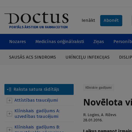
Ienākt
Abonēt
PORTĀLS ĀRSTIEM UN FARMACEITIEM
Nozares
Medicīnas oriģinālraksti
Ziņas
Personīb
SAUSĀS ACS SINDROMS
URĪNCEĻU INFEKCIJAS
DISLI
Klīniskie gadījumi
Raksta satura rādītājs
Novēlota vi
Attīstības traucējumi
Klīniskais gadījums A:
R. Logins
,
A. Riževs
uzvedības traucējumi
28.01.2016.
Klīniskais gadījums B:
Laikus pamanot izmaiņa