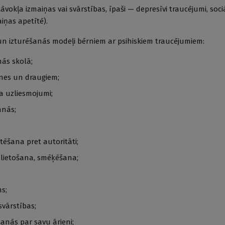
āvokļa izmaiņas vai svārstības, īpaši — depresīvi traucējumi, soci
iņas apetītē).
un izturēšanās modeļi bērniem ar psihiskiem traucējumiem:
nās skolā;
enes un draugiem;
a uzliesmojumi;
anās;
ēšana pret autoritāti;
lietošana, smēķēšana;
s;
svārstības;
anās par savu ārieni;