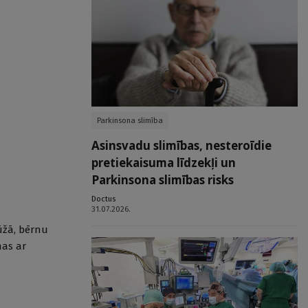
Parkinsona slimība
Asinsvadu slimības, nesteroīdie
pretiekaisuma līdzekļi un
Parkinsona slimības risks
Doctus
31.07.2026.
ūžā, bērnu
mas ar