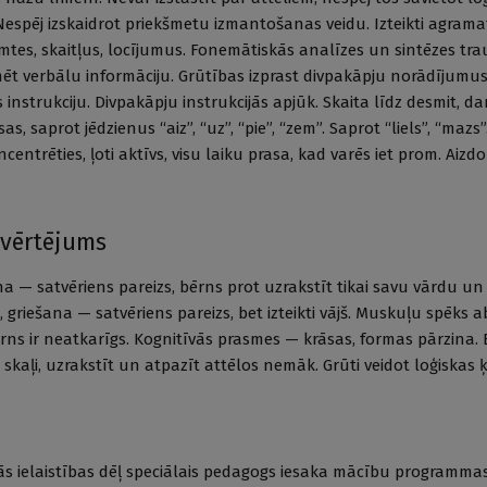
Nespēj izskaidrot priekšmetu izmantošanas veidu. Izteikti agrama
tes, skaitļus, locījumus. Fonemātiskās analīzes un sintēzes tra
mēt verbālu informāciju. Grūtības izprast divpakāpju norādījumus
 instrukciju. Divpakāpju instrukcijās apjūk. Skaita līdz desmit, da
as, saprot jēdzienus “aiz”, “uz”, “pie”, “zem”. Saprot “liels”, “mazs
ncentrēties, ļoti aktīvs, visu laiku prasa, kad varēs iet prom. Aiz
.
ovērtējums
na — satvēriens pareizs, bērns prot uzrakstīt tikai savu vārdu un
), griešana — satvēriens pareizs, bet izteikti vājš. Muskuļu spēks 
ns ir neatkarīgs. Kognitīvās prasmes — krāsas, formas pārzina. 
i skaļi, uzrakstīt un atpazīt attēlos nemāk. Grūti veidot loģiskas 
ās ielaistības dēļ speciālais pedagogs iesaka mācību programma