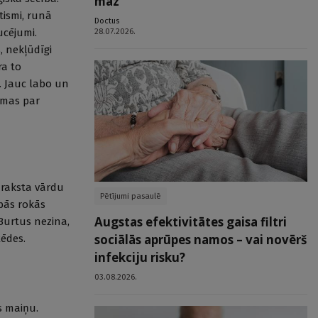
maz
tismi, runā
Doctus
28.07.2026.
ucējumi.
, nekļūdīgi
ra to
”. Jauc labo un
domas par
 raksta vārdu
Pētījumi pasaulē
abās rokās
Augstas efektivitātes gaisa filtri
Burtus nezina,
sociālās aprūpes namos – vai novērš
ķēdes.
infekciju risku?
03.08.2026.
s maiņu.