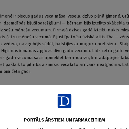
 ģimenē ir piecus gadus veca māsa, vesela, dzīvo pilnā ģimenē. Gr
m, dzemdībās bijuši sarežģījumi — bērnam bijis izteikts skābekļa 
dz sešu mēnešu vecumam. Pirmajā dzīves gadā izteikti nakts mie
cis četru mēnešu vecumā. Bijusi īpatnēja fiziskā attīstība — zēns
 uz vēdera, nav gribējis sēdēt, balstījies ar muguru pret sienu. Stai
Higiēnas iemaņas apguvis divu gadu vecumā. Līdz četru gadu 
 trīs gadu vecumā sācis apmeklēt bērnudārzu, kur adaptējies labi.
t pašlaik to pilnībā aizmirsis, vecāki to arī vairs neatgādina. Lat
bija četri gadi.
lis
kates brīdī, atrodoties kabinetā kopā ar māti, sākotnēji kautrīgs, 
 visas instrukcijas. Izteikti valodas traucējumi: izruna šļupstoša,
eiso pusi. Jautājot par jēdzienu “zem”, “uz”, “aiz”, “blakus” skai
PORTĀLS ĀRSTIEM UN FARMACEITIEM
izprot. Nevar noformulēt jēdzienu “gadalaiki”. Atpazīst sev pazī
enus “lielāks”, “mazāks”. Prot mehāniski skaitīt, bet neizprot sask