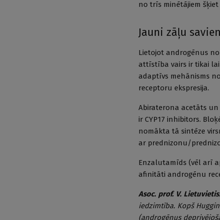
no trīs minētājiem šķie
Jauni zāļu savie
Lietojot androgēnus nom
attīstība vairs ir tika
adaptīvs mehānisms not
receptoru ekspresija.
Abiraterona acetāts un 
ir CYP17 inhibitors. Blo
nomākta tā sintēze vir
ar prednizonu/prednizol
Enzalutamīds (vēl arī a
afinitāti androgēnu rec
Asoc. prof. V. Lietuvietis
iedzimtība. Kopš Huggi
(androgēnus deprivējoša