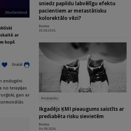
sniedz papildu labvēlīgu efektu
pacientiem ar metastātisku
Shutterstock
kolorektālo vēzi?
Doctus
bliski
05.08.2026.
skaitē ar
em kopš
t
Drukāt
un endogēni
a no terapijas
urģiski, gan ar
Prediabēts
u hormonālās
Ikgadējs ĶMI pieaugums saistīts ar
prediabēta risku sievietēm
Doctus
04.08.2026.