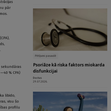
trācijas
umu pār
umos.
(CPA),
ds,
.
Pētījumi pasaulē
Psoriāze kā riska faktors miokarda
ir sekundāras
disfunkcijai
 (4—40 % CPA)
Doctus
29.07.2026.
a libido,
ras, visu šo
ības profilu