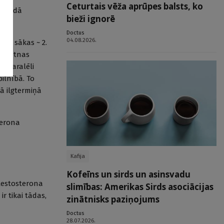
Ceturtais vēža aprūpes balsts, ko
u veidā
bieži ignorē
Doctus
04.08.2026.
kas sākas ~ 2.
nopietnas
. Paralēli
ilnībā. To
ā ilgtermiņā
terona
Kafija
Kofeīns un sirds un asinsvadu
testosterona
slimības: Amerikas Sirds asociācijas
r tikai tādas,
zinātnisks paziņojums
Doctus
28.07.2026.