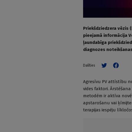
Priekšdziedzera vēzis (
pieejamā informācija V
ļaundabīga priekšdziedz
diagnozes noteikšanas 
Dalīties
Agresīvu PV attīstību n
vides faktori. Ārstēšana
metodēm ir aktīva novēro
apstarošanu vai ķīmijte
terapijas iespēju līkločo