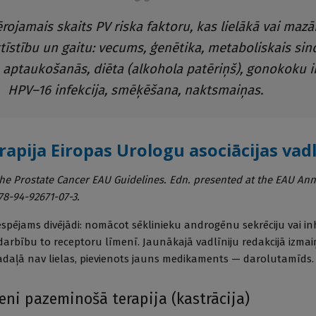
rojamais skaits PV riska faktoru, kas lielākā vai maz
tīstību un gaitu: vecums, ģenētika, metaboliskais sin
 aptaukošanās, diēta (alkohola patēriņš), gonokoku in
HPV–16 infekcija, smēķēšana, naktsmaiņas.
apija Eiropas Urologu asociācijas vadl
 The Prostate Cancer EAU Guidelines. Edn. presented at the EAU An
8-94-92671-07-3.
pējams divējādi: nomācot sēklinieku androgēnu sekrēciju vai in
arbību to receptoru līmenī. Jaunākajā vadlīniju redakcijā izmai
adaļā nav lielas, pievienots jauns medikaments — darolutamīds.
eni pazeminošā terapija (kastrācija)