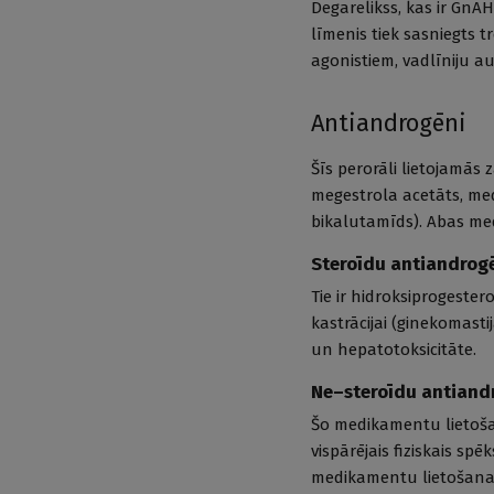
Degarelikss, kas ir GnAH
līmenis tiek sasniegts 
agonistiem, vadlīniju a
Antiandrogēni
Šīs perorāli lietojamās 
megestrola acetāts, med
bikalutamīds). Abas me
Steroīdu antiandrog
Tie ir hidroksiprogeste
kastrācijai (ginekomasti
un hepatotoksicitāte.
Ne–steroīdu antiand
Šo medikamentu lietošan
vispārējais fiziskais sp
medikamentu lietošanas