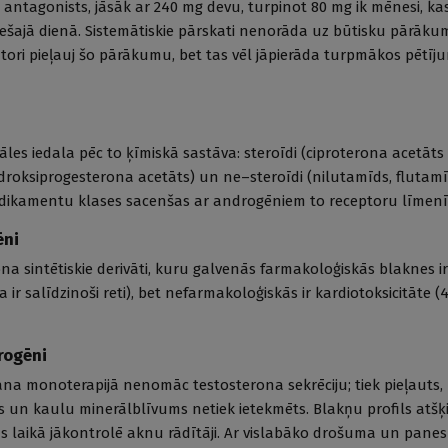
 antagonists, jāsāk ar 240 mg devu, turpinot 80 mg ik mēnesi, kas
trešajā dienā. Sistemātiskie pārskati nenorāda uz būtisku pārāk
utori pieļauj šo pārākumu, bet tas vēl jāpierāda turpmākos pētīj
zāles iedala pēc to ķīmiskā sastāva: steroīdi (ciproterona acetāts 
roksiprogesterona acetāts) un ne–steroīdi (nilutamīds, flutamī
dikamentu klases sacenšas ar androgēniem to receptoru līmenī
ēni
rona sintētiskie derivāti, kuru galvenās farmakoloģiskās blaknes 
ja ir salīdzinoši reti), bet nefarmakoloģiskās ir kardiotoksicitāte
rogēni
a monoterapijā nenomāc testosterona sekrēciju; tiek pieļauts, k
ēks un kaulu minerālblīvums netiek ietekmēts. Blakņu profils atšķi
 laikā jākontrolē aknu rādītāji. Ar vislabāko drošuma un panes