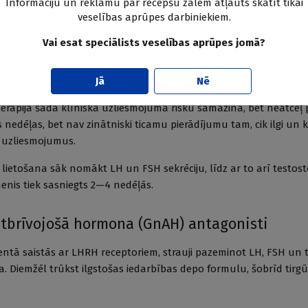
Informāciju un reklāmu par recepšu zālēm atļauts skatīt tikai
i (piemēram, leiprorelīna acetāts, triptorelīns,
red
.) depo injekcij
veselības aprūpes darbiniekiem.
mēnešos vai gadā.
Vai esat speciālists veselības aprūpes jomā?
transitorisku LH un FSH kāpumu — “testosterona uzliesmojumu”, 
 un ilgst apmēram nedēļu. Tāpēc jārēķinās, ka var attīstīties arī 
Jā
Nē
eru mazspēja vai kardiovaskulārs notikums hiperkoagulācijas dēļ)
erapija šāda klīniska uzliesmojuma risku samazina, bet neatceļ p
nedēļas, bet nav zinātniski ticamu pierādījumu tam, cik ilgi un k
t uzliesmojumus.
lietošana sāk nomākt LH un FSH sekrēciju, līdz ar to arī testos
īmenis tiek sasniegts 2—4 nedēļās.
tbrīvojošā hormona (GnAH) antagonisti
tā saistās ar LHRH receptoriem, strauji pazeminot LH, FSH un 
 Diemžēl trūkst ilgstošas iedarbības depo formulu, šobrīd tirgū i