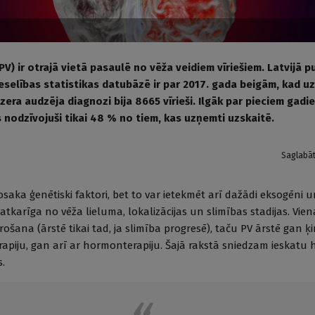
PV) ir otrajā vietā pasaulē no vēža veidiem vīriešiem. Latvijā pu
eselības statistikas datubāzē ir par 2017. gada beigām, kad uz
era audzēja diagnozi bija 8665 vīrieši. Ilgāk par pieciem gadi
nodzīvojuši tikai 48 % no tiem, kas uzņemti uzskaitē.
Saglabā
osaka ģenētiski faktori, bet to var ietekmēt arī dažādi eksogēni 
 atkarīga no vēža lieluma, lokalizācijas un slimības stadijas. Vien
šana (ārstē tikai tad, ja slimība progresē), taču PV ārstē gan ķir
rapiju, gan arī ar hormonterapiju. Šajā rakstā sniedzam ieskat
s.