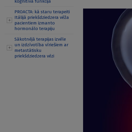
kognitīvā funkcija
PROACTA: kā staru terapeiti
Itālijā priekšdziedzera vēža
pacientiem izmanto
hormonālo terapiju
Sākotnējā terapijas izvēle
un izdzīvotība vīriešiem ar
metastātisku
priekšdziedzera vēzi