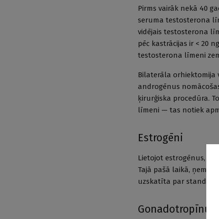
Pirms vairāk nekā 40 ga
seruma testosterona līm
vidējais testosterona lī
pēc kastrācijas ir < 20 n
testosterona līmeni zem
Bilaterāla orhiektomija
androgēnus nomācošas t
ķirurģiska procedūra. To 
līmeni — tas notiek ap
Estrogēni
Lietojot estrogēnus, te
Tajā pašā laikā, ņemot 
uzskatīta par standarta
Gonadotropīnu a