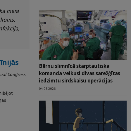
ākā mērā
droms,
fekcija,
īnijās
Bērnu slimnīcā starptautiska
komanda veikusi divas sarežģītas
nual Congress
iedzimtu sirdskaišu operācijas
04.08.2026.
hibējot
ņas