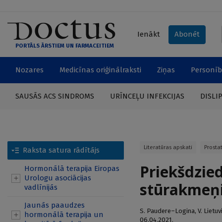
Ienākt
Abonēt
PORTĀLS ĀRSTIEM UN FARMACEITIEM
Nozares
Medicīnas oriģinālraksti
Ziņas
Personīb
SAUSĀS ACS SINDROMS
URĪNCEĻU INFEKCIJAS
DISLI
Literatūras apskati
Prosta
Raksta satura rādītājs
Priekšdzie
Hormonālā terapija Eiropas
Urologu asociācijas
stūrakmeņ
vadlīnijās
Jaunās paaudzes
S. Paudere–Logina
,
V. Lietuv
hormonālā terapija un
06.04.2021.