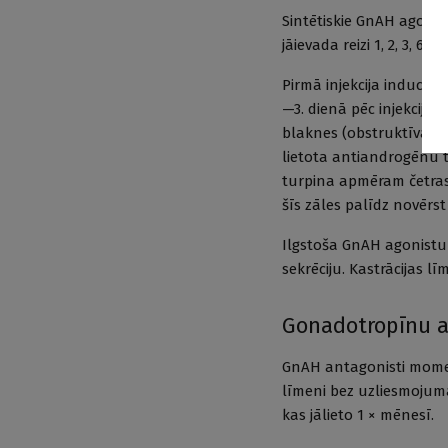
Sintētiskie GnAH agonist
jāievada reizi 1, 2, 3, 6 
Pirmā injekcija inducē 
—3. dienā pēc injekcijas
blaknes (obstruktīva ni
lietota antiandrogēnu t
turpina apmēram četras 
šīs zāles palīdz novērs
Ilgstoša GnAH agonistu 
sekrēciju. Kastrācijas l
Gonadotropīnu a
GnAH antagonisti momen
līmeni bez uzliesmojuma.
kas jālieto 1 × mēnesī.