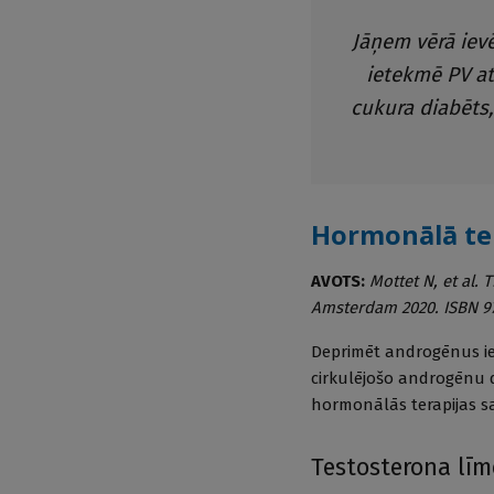
Jāņem vērā ievē
ietekmē PV at
cukura diabēts,
Hormonālā ter
AVOTS:
Mottet N, et al.
Amsterdam 2020. ISBN 97
Deprimēt androgēnus ies
cirkulējošo androgēnu d
hormonālās terapijas s
Testosterona līm