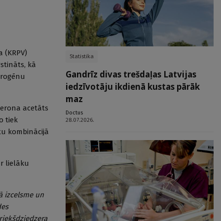
a (KRPV)
Statistika
stināts, kā
Gandrīz divas trešdaļas Latvijas
drogēnu
iedzīvotāju ikdienā kustas pārāk
maz
terona acetāts
Doctus
o tiek
28.07.2026.
tu kombinācijā
r lielāku
kā izcelsme un
des
riekšdziedzera