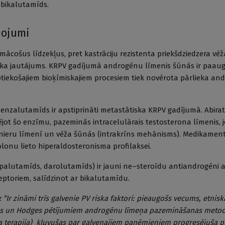
t bikalutamīds.
nojumi
ācošus līdzekļus, pret kastrāciju rezistenta priekšdziedzera vēž
i laika jautājums. KRPV gadījumā androgēnu līmenis šūnās ir paaug
iekošajiem bioķīmiskajiem procesiem tiek novērota pārlieka an
enzalutamīds ir apstiprināti metastātiska KRPV gadījumā. Abira
ķējot šo enzīmu, pazeminās intracelulārais testosterona līmenis, j
snieru līmenī un vēža šūnās (intrakrīns mehānisms). Medikamen
onu lieto hiperaldosteronisma profilaksei.
palutamīds, darolutamīds) ir jauni ne–steroīdu antiandrogēni a
eptoriem, salīdzinot ar bikalutamīdu.
:
“Ir zināmi trīs galvenie PV riska faktori: pieaugošs vecums, etnis
ns un Hodges pētījumiem androgēnu līmeņa pazemināšanas meto
 terapija) kļuvušas par galvenajiem paņēmieniem progresējuša p