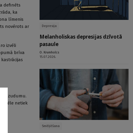
a definēts
zrāda, ka
rona līmenis
tāts novērots ar
Depresija
Melanholiskas depresijas dzīvotā
pasaule
o izvēli
kopumā brīva
O. Krumholcs
15.07.2026.
 kastrācijas
masas zudumu.
 izvēle netiek
Smēķēšana