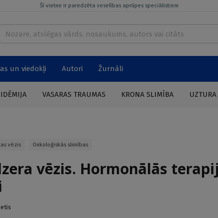
Šī vietne ir paredzēta veselības aprūpes speciālistiem
as un viedokļi
Autori
Žurnāli
PIDĒMIJA
VASARAS TRAUMAS
KRONA SLIMĪBA
UZTURA
tas vēzis
Onkoloģiskās slimības
dzera vēzis. Hormonālās terapi
i
ietis