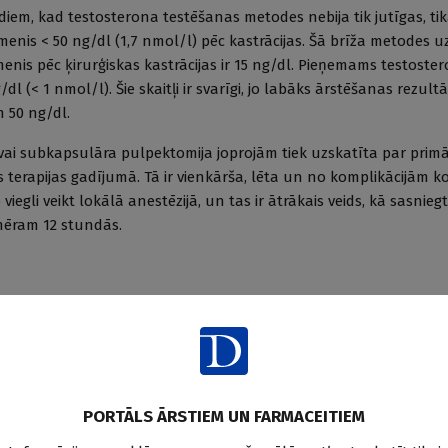
diem, kad testosterona testēšanas metodes nebija tik jutīgas, tik
enis < 50 ng/dl (1,7 nmol/l) pēc kastrācijas. Šā brīža metodes u
menis pēc ķirurģiskas kastrācijas ir 15 ng/dl. Pieņemams testoste
g/dl (< 1 nmol/l). Šie skaitļi ir svarīgi, jo labāks ārstēšanas rezul
 50 ng/dl.
 vai subkapsulāra pulpektomija joprojām tiek uzskatīta par primār
erapijas gadījumā. Tā ir vienkārša, lēta un no komplikācijām 
viegli veikt lokālā anestēzijā, un tas ir ātrākais veids, kā sasniegt
mēram 12 stundās.
stosterons tiek supresēts, turklāt nav atrasta saikne ar kaulu 
vērā citas nopietnas blaknes (trombembolisko notikumu risku), šī
 pirmās rindas metodi.
PORTĀLS ĀRSTIEM UN FARMACEITIEM
tbrīvojošā hormona (GnAH) agonisti