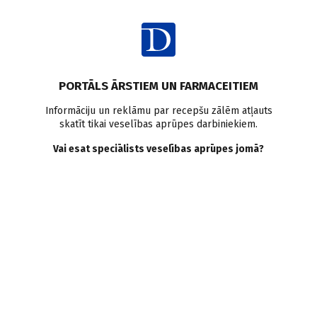
Ienākt
Latvijā
Sasniegumi
Unikāla operācija Latvijā
PORTĀLS ĀRSTIEM UN FARMACEITIEM
Austrumu slimnīcā
Informāciju un reklāmu par recepšu zālēm atļauts
skatīt tikai veselības aprūpes darbiniekiem.
pacientam ar unikālu
Vai esat speciālists veselības aprūpes jomā?
operāciju izārstē mokošas
galvassāpes
Rīgas Austrumu Klīniskā universitātes slimnīca
22.03.2018.