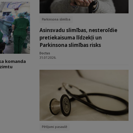
Parkinsona slimība
Asinsvadu slimības, nesteroīdie
pretiekaisuma līdzekļi un
Parkinsona slimības risks
Doctus
31.07.2026.
ska komanda
dzimtu
Pētījumi pasaulē