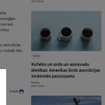
15.07.2026.
ālās
tmoloģijas
tūrā tiek
elības
u stimulācija
jas nodaļā tika
Kafija
Kofeīns un sirds un asinsvadu
slimības: Amerikas Sirds asociācijas
zinātnisks paziņojums
Doctus
28.07.2026.
t
Drukāt