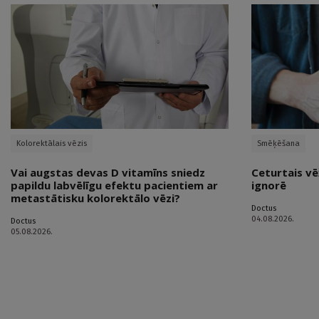
Kolorektālais vēzis
Smēķēšana
Vai augstas devas D vitamīns sniedz
Ceturtais vē
papildu labvēlīgu efektu pacientiem ar
ignorē
metastātisku kolorektālo vēzi?
Doctus
04.08.2026.
Doctus
05.08.2026.