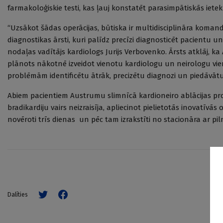
farmakoloģiskie testi, kas ļauj konstatēt parasimpātiskās iete
“Uzsākot šādas operācijas, būtiska ir multidisciplināra komand
diagnostikas ārsti, kuri palīdz precīzi diagnosticēt pacientu u
nodaļas vadītājs kardiologs Jurijs Verbovenko. Ārsts atklāj, ka
plānots nākotnē izveidot vienotu kardiologu un neirologu vie
problēmām identificētu ātrāk, precizētu diagnozi un piedāvāt
Abiem pacientiem Austrumu slimnīcā kardioneiro ablācijas pr
bradikardiju vairs neizraisīja, apliecinot pielietotās inovatīvās
novēroti trīs dienas un pēc tam izrakstīti no stacionāra ar pi
Dalīties