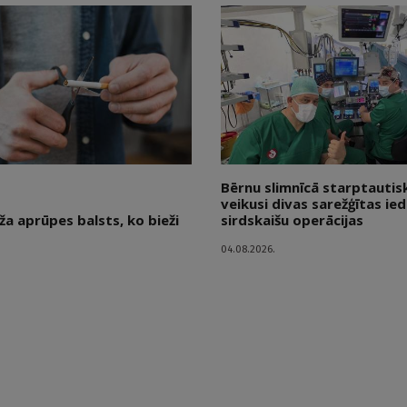
Bērnu slimnīcā starptauti
veikusi divas sarežģītas ie
ža aprūpes balsts, ko bieži
sirdskaišu operācijas
04.08.2026.