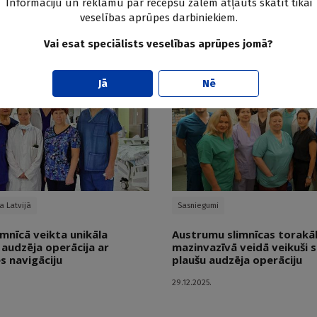
Informāciju un reklāmu par recepšu zālēm atļauts skatīt tikai
veselības aprūpes darbiniekiem.
Vai esat speciālists veselības aprūpes jomā?
Jā
Nē
a Latvijā
Sasniegumi
mnīcā veikta unikāla
Austrumu slimnīcas torakāli
audzēja operācija ar
mazinvazīvā veidā veikuši s
s navigāciju
plaušu audzēja operāciju
29.12.2025.