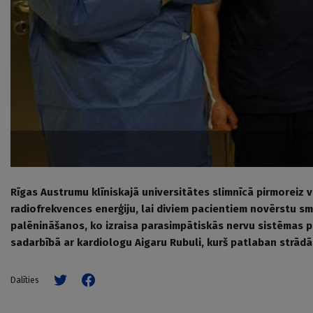
Rīgas Austrumu klīniskajā universitātes slimnīcā pirmoreiz 
radiofrekvences enerģiju, lai diviem pacientiem novērstu sm
palēnināšanos, ko izraisa parasimpātiskās nervu sistēmas p
sadarbībā ar kardiologu Aigaru Rubuli, kurš patlaban strād
Dalīties