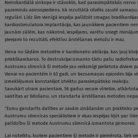
Neirokardiālā sinkope ir stāvoklis, kad parasimpātiskās nervu 
pazeminās asinsspiediens, kā rezultātā cilvēks zaudē samaņu
regulāri. Līdz šim vienīgā iespēja palīdzēt smagas bradikardij
kardiostimulatora implantācija, kas jaunākiem pacientiem neret
jaunām zālēm, kas nākotnē, iespējams, varētu sniegt risinājum
pieejami to rezultāti, efektīvu ārstēšanas metožu ir maz.
Viena no šādām metodēm ir kardioneiro ablācija, kas ļauj bloķ
priekškambaros. To destrukcijai izmanto tādu pašu radiofrekv
Austrumu slimnīcā šī metode jau veiksmīgi pielietota diviem pa
Vienai no pacientēm ir 63 gadi, un bezsamaņas epizodes bija vē
izmeklējumos konstatējot izteiktu parasimpātisko reakciju.
Savukārt otram pacientam, 56 gadus vecam vīrietim, atkārtotas
saistītas ar lidošanu, un standarta ārstēšanas metodes nepal
“Esmu gandarīts dalīties ar savām zināšanām un praktisko pier
Austrumu slimnīcas speciālistiem ir visas iespējas kļūt par līde
palīdzību šī metode Austrumu slimnīcā izmantota pirmoreiz.
Lai noteiktu, kuriem pacientiem šī metode ir piemērota, tiek vei