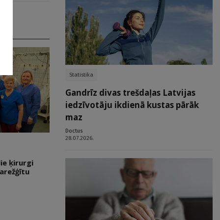
Statistika
Gandrīz divas trešdaļas Latvijas
iedzīvotāju ikdienā kustas pārāk
maz
Doctus
28.07.2026.
e ķirurgi
arežģītu