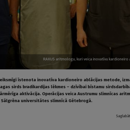
RAKUS aritmologu, kuri veica inovatīvu kardioneiro 
veiksmīgi īstenota inovatīva kardioneiro ablācijas metode, iz
agas sirds bradikardijas lēkmes – dzīvībai bīstamu sirdsdarbīb
ārmērīga aktivācija. Operācijas veica Austrumu slimnīcas arit
ā Sālgrēna universitātes slimnīcā Gētebrogā.
Saglabā