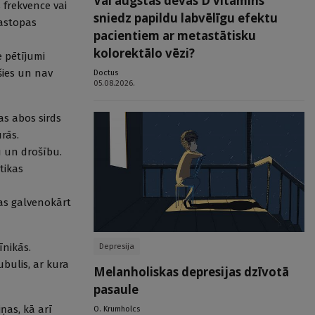
Vai augstas devas D vitamīns
 frekvence vai
sniedz papildu labvēlīgu efektu
sastopas
pacientiem ar metastātisku
kolorektālo vēzi?
e pētījumi
šies un nav
Doctus
05.08.2026.
as abos sirds
rās.
u un drošību.
tikas
kas galvenokārt
īnikās.
Depresija
ubulis, ar kura
Melanholiskas depresijas dzīvotā
pasaule
iņas, kā arī
O. Krumholcs