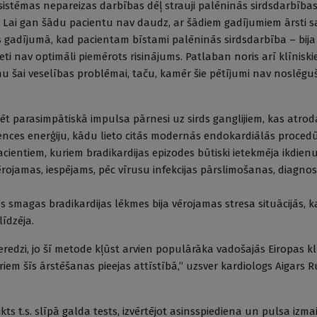
sistēmas nepareizas darbības dēļ strauji palēninās sirdsdarbības
. Lai gan šādu pacientu nav daudz, ar šādiem gadījumiem ārsti 
as gadījumā, kad pacientam bīstami palēninās sirdsdarbība – bija
i nav optimāli piemērots risinājums. Patlaban noris arī klīniski
u šai veselības problēmai, taču, kamēr šie pētījumi nav noslēgu
ēt parasimpātiskā impulsa pārnesi uz sirds ganglijiem, kas atrod
ences enerģiju, kādu lieto citās modernās endokardiālās procedū
cientiem, kuriem bradikardijas epizodes būtiski ietekmēja ikdien
rojamas, iespējams, pēc vīrusu infekcijas pārslimošanas, diagnos
 smagas bradikardijas lēkmes bija vērojamas stresa situācijās, 
īdzēja.
edzi, jo šī metode kļūst arvien populārāka vadošajās Eiropas kl
riem šīs ārstēšanas pieejas attīstībā,” uzsver kardiologs Aigars R
kts t.s. slīpā galda tests, izvērtējot asinsspiediena un pulsa izma