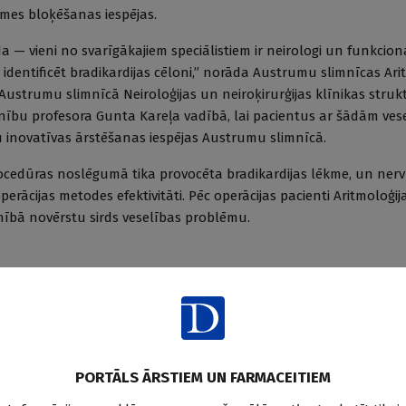
kmes bloķēšanas iespējas.
a — vieni no svarīgākajiem speciālistiem ir neirologi un funkcion
n identificēt bradikardijas cēloni,” norāda Austrumu slimnīcas Ari
 Austrumu slimnīcā Neiroloģijas un neiroķirurģijas klīnikas struk
nību profesora Gunta Kareļa vadībā, lai pacientus ar šādām ves
u inovatīvas ārstēšanas iespējas Austrumu slimnīcā.
ocedūras noslēgumā tika provocēta bradikardijas lēkme, un nerv
 operācijas metodes efektivitāti. Pēc operācijas pacienti Aritmoloģi
lnībā novērstu sirds veselības problēmu.
Saglabā
PORTĀLS ĀRSTIEM UN FARMACEITIEM