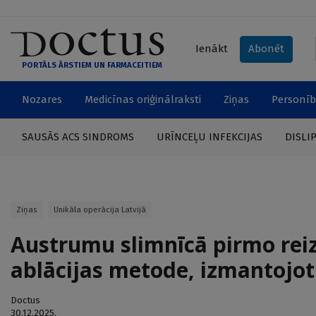
Ienākt
Abonēt
PORTĀLS ĀRSTIEM UN FARMACEITIEM
Nozares
Medicīnas oriģinālraksti
Ziņas
Personīb
SAUSĀS ACS SINDROMS
URĪNCEĻU INFEKCIJAS
DISLI
Ziņas
Unikāla operācija Latvijā
Austrumu slimnīcā pirmo reiz
ablācijas metode, izmantojot
Doctus
30.12.2025.