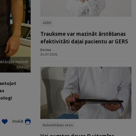
GERS
Trauksme var mazināt ārstēšanas
efektivitāti daļai pacientu ar GERS
Doctus
24.07.2026.
ablācijas metodi
RAKUS
mantojot
as
mologi
t
Drukāt
Kolorektālais vēzis