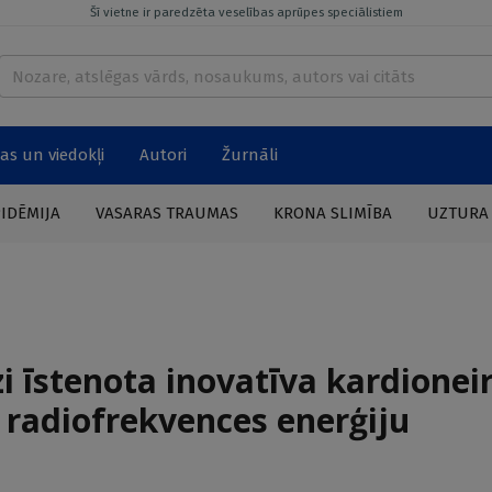
Šī vietne ir paredzēta veselības aprūpes speciālistiem
as un viedokļi
Autori
Žurnāli
PIDĒMIJA
VASARAS TRAUMAS
KRONA SLIMĪBA
UZTURA
i īstenota inovatīva kardionei
 radiofrekvences enerģiju