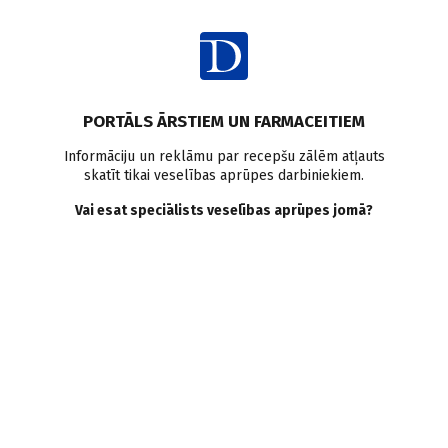
Ienākt
Ziņas
Būvniecība
Neatliekamā palīdzība
PORTĀLS ĀRSTIEM UN FARMACEITIEM
Austrumu slimnīcā atklātas
Informāciju un reklāmu par recepšu zālēm atļauts
skatīt tikai veselības aprūpes darbiniekiem.
Neatliekamās medicīnas un
Vai esat speciālists veselības aprūpes jomā?
pacientu uzņemšanas
klīnikas jaunās Infekciju
bloka telpas
Doctus
01.03.2024.