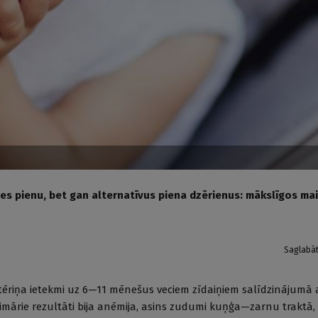
es pienu, bet gan alternatīvus piena dzērienus: mākslīgos ma
Saglabā
atēriņa ietekmi uz 6—11 mēnešus veciem zīdaiņiem salīdzinājumā 
rimārie rezultāti bija anēmija, asins zudumi kuņģa—zarnu traktā,