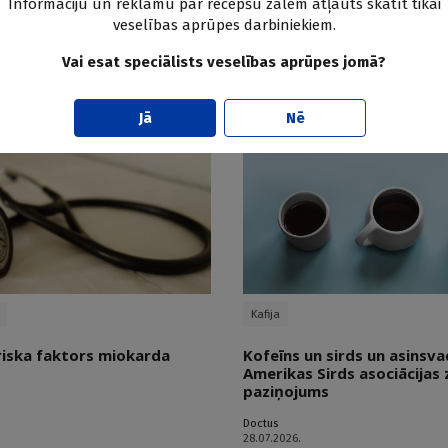
Informāciju un reklāmu par recepšu zālēm atļauts skatīt tikai
ža aprūpes balsts, ko bieži
Augstas efektivitātes gaisa 
veselības aprūpes darbiniekiem.
sociālās aprūpes namos – v
infekciju risku?
Vai esat speciālists veselības aprūpes jomā?
03.08.2026.
Jā
Nē
Kafija
riska faktors miokarda
Kofeīns un sirds un asinsva
Amerikas Sirds asociācijas 
paziņojums
Doctus
28.07.2026.