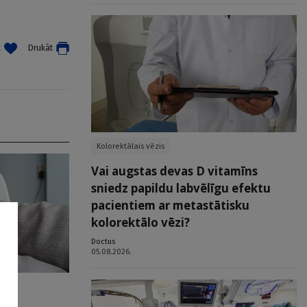
t
Drukāt
Kolorektālais vēzis
Vai augstas devas D vitamīns
sniedz papildu labvēlīgu efektu
pacientiem ar metastātisku
kolorektālo vēzi?
Doctus
05.08.2026.