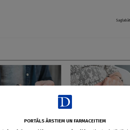
Saglabā
PORTĀLS ĀRSTIEM UN FARMACEITIEM
Pētījumi pasaulē