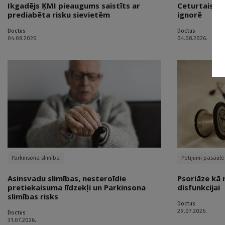
Ikgadējs ĶMI pieaugums saistīts ar
Ceturtais vē
prediabēta risku sievietēm
ignorē
Doctus
Doctus
04.08.2026.
04.08.2026.
Parkinsona slimība
Pētījumi pasaulē
Asinsvadu slimības, nesteroīdie
Psoriāze kā 
pretiekaisuma līdzekļi un Parkinsona
disfunkcijai
slimības risks
Doctus
29.07.2026.
Doctus
31.07.2026.