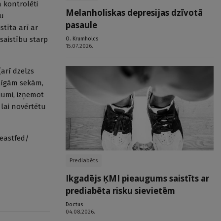
 kontrolēti
Melanholiskas depresijas dzīvotā
ku
pasaule
stīta arī ar
saistību starp
O. Krumholcs
15.07.2026.
(arī dzelzs
ēlīgām sekām,
ījumi, izņemot
 lai novērtētu
reastfed/
Prediabēts
Ikgadējs ĶMI pieaugums saistīts ar
prediabēta risku sievietēm
Doctus
04.08.2026.