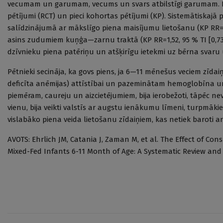
vecumam un garumam, vecums un svars atbilstīgi garumam. Pārsk
pētījumi (RCT) un pieci kohortas pētījumi (KP). Sistemātiskajā 
salīdzinājumā ar mākslīgo piena maisījumu lietošanu (KP RR=2,26
asins zudumiem kuņģa—zarnu traktā (KP RR=1,52, 95 % TI [0,73—
dzīvnieku piena patēriņu un atšķirīgu ietekmi uz bērna svaru
Pētnieki secināja, ka govs piens, ja 6—11 mēnešus veciem zīdaiņ
deficīta anēmijas) attīstībai un pazeminātam hemoglobīna un
piemēram, caureju un aizcietējumiem, bija ierobežoti, tāpēc nev
vienu, bija veikti valstīs ar augstu ienākumu līmeni, turpmāki
vislabāko piena veida lietošanu zīdaiņiem, kas netiek baroti a
AVOTS: Ehrlich JM, Catania J, Zaman M, et al. The Effect of 
Mixed-Fed Infants 6-11 Month of Age: A Systematic Review and M