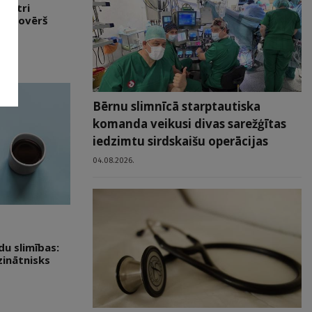
filtri
ai novērš
Bērnu slimnīcā starptautiska
komanda veikusi divas sarežģītas
iedzimtu sirdskaišu operācijas
04.08.2026.
du slimības:
zinātnisks