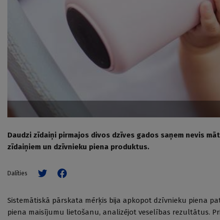
Daudzi zīdaiņi pirmajos divos dzīves gados saņem nevis māt
zīdaiņiem un dzīvnieku piena produktus.
Dalīties
Sistemātiskā pārskata mērķis bija apkopot dzīvnieku piena p
piena maisījumu lietošanu, analizējot veselības rezultātus. P