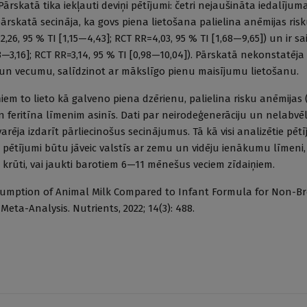
atā tika iekļauti deviņi pētījumi: četri nejaušināta iedalījuma
pārskatā secināja, ka govs piena lietošana palielina anēmijas ris
, 95 % TI [1,15—4,43]; RCT RR=4,03, 95 % TI [1,68—9,65]) un ir sai
3,16]; RCT RR=3,14, 95 % TI [0,98—10,04]). Pārskatā nekonstatēja 
 un vecumu, salīdzinot ar mākslīgo pienu maisījumu lietošanu.
iem to lieto kā galveno piena dzērienu, palielina risku anēmijas 
 feritīna līmenim asinīs. Dati par neirodeģenerāciju un nelabv
arēja izdarīt pārliecinošus secinājumus. Tā kā visi analizētie pēt
e pētījumi būtu jāveic valstīs ar zemu un vidēju ienākumu līmeni,
r krūti, vai jaukti barotiem 6—11 mēnešus veciem zīdaiņiem.
Consumption of Animal Milk Compared to Infant Formula for Non-B
eta-Analysis. Nutrients, 2022; 14(3): 488.