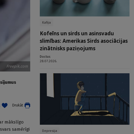
Kafija
Kofeīns un sirds un asinsvadu
slimības: Amerikas Sirds asociācijas
zinātnisks paziņojums
Doctus
28.07.2026.
Freepik.com
isījumus
t
Drukāt
ar mākslīgo
 svars samērīgi
Depresija