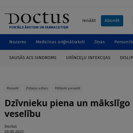
Ienākt
Abonēt
PORTĀLS ĀRSTIEM UN FARMACEITIEM
Nozares
Medicīnas oriģinālraksti
Ziņas
Personīb
SAUSĀS ACS SINDROMS
URĪNCEĻU INFEKCIJAS
DISLI
Pasaulē
Zīdaiņu uzturs
Pētījumi pasaulē
Dzīvnieku piena un mākslīgo
veselību
Doctus
20.05.2022.