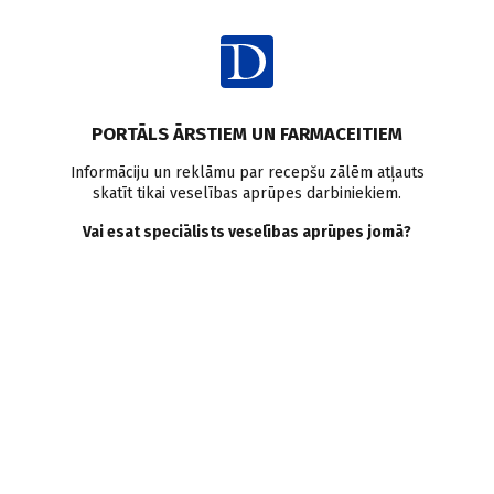
Ienākt
Pasaulē
Osteopēnija
Pētījumi pasaulē
PORTĀLS ĀRSTIEM UN FARMACEITIEM
Osteopēnija klusiņām
Informāciju un reklāmu par recepšu zālēm atļauts
skatīt tikai veselības aprūpes darbiniekiem.
vājina kaulus miljoniem
Vai esat speciālists veselības aprūpes jomā?
cilvēku
Doctus
30.06.2026.