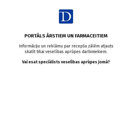
Ienākt
Pasaulē
Pētījumi pasaulē
Pneimonija
PORTĀLS ĀRSTIEM UN FARMACEITIEM
Regulāras vizītes pie
Informāciju un reklāmu par recepšu zālēm atļauts
skatīt tikai veselības aprūpes darbiniekiem.
stomatologa mazina
Vai esat speciālists veselības aprūpes jomā?
pneimonijas risku
Doctus
28.10.2016.
Regulāra vizīte pie stomatologa iespējams ir noderīga ne tikai
mutes veselībai. Tā var arī mazināt pneimonijas risku, jo
mazina baktēriju daudzumu mutes dobumā.
Saglabāt
Drukāt
Dalīties