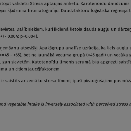
mantojot validētu Stresa aptaujas anketu. Karotenoīdu daudzums
ējas šķidruma hromatogrāfiju. Daudzfaktoru loģistiskā regresija 
 sievietes. Dalībniekiem, kuri ikdienā lietoja daudz augļu un dārze
+\- 0,004; p=0,004).
zņemšanu atsevišķi. Apakšgrupu analīze uzrādīja, ka liels augļu
(>=45 - <65), bet ne jaunākā vecuma grupā (<45 gadi) un vecāka
, gan sievietēm. Katotenoīdu līmenis serumā bija apgriezti saistīt
uma un citiem jaucējfaktoriem.
ā ir saistīts ar zemāku stresa līmeni, īpaši pieaugušajiem pusmūž
 and vegetable intake is inversely associated with perceived stress 