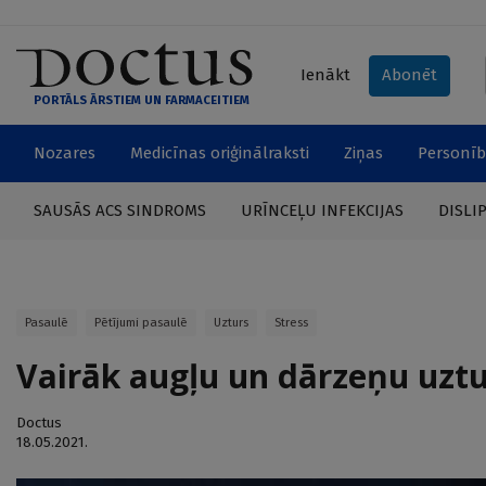
Ienākt
Abonēt
PORTĀLS ĀRSTIEM UN FARMACEITIEM
Nozares
Medicīnas oriģinālraksti
Ziņas
Personīb
SAUSĀS ACS SINDROMS
URĪNCEĻU INFEKCIJAS
DISLI
Pasaulē
Pētījumi pasaulē
Uzturs
Stress
Vairāk augļu un dārzeņu uztu
Doctus
18.05.2021.