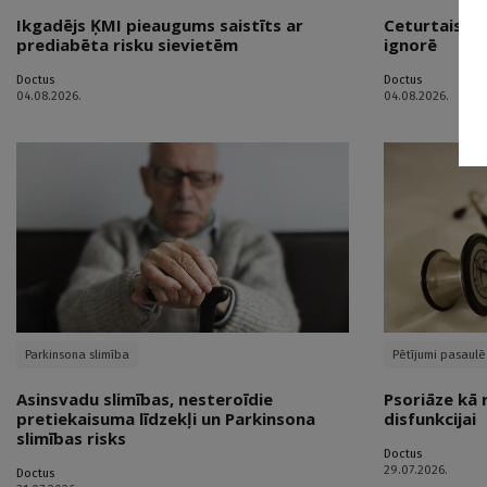
Ikgadējs ĶMI pieaugums saistīts ar
Ceturtais vē
prediabēta risku sievietēm
ignorē
Doctus
Doctus
04.08.2026.
04.08.2026.
Parkinsona slimība
Pētījumi pasaulē
Asinsvadu slimības, nesteroīdie
Psoriāze kā 
pretiekaisuma līdzekļi un Parkinsona
disfunkcijai
slimības risks
Doctus
29.07.2026.
Doctus