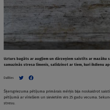
Uzturs bagāts ar augļiem un dārzeņiem saistīts ar mazāku s
samazinās stresa līmenis, salīdzinot ar tiem, kuri ikdienu 
Dalīties
Šķersgriezuma pētījuma primārais mērķis bija noskaidrot sais
pētījumā ar vīriešiem un sievietēm virs 25 gadu vecuma. Seku
stresu.