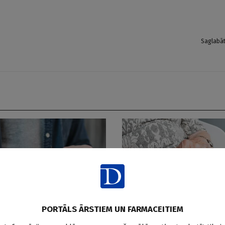
Saglabā
PORTĀLS ĀRSTIEM UN FARMACEITIEM
Pētījumi pasaulē