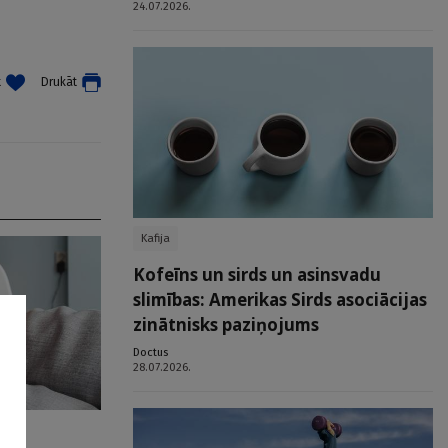
24.07.2026.
t
Drukāt
Kafija
Kofeīns un sirds un asinsvadu
slimības: Amerikas Sirds asociācijas
zinātnisks paziņojums
Doctus
28.07.2026.