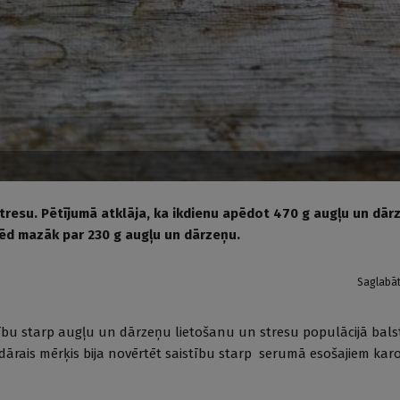
tresu. Pētījumā atklāja, ka ikdienu apēdot 470 g augļu un dār
apēd mazāk par 230 g augļu un dārzeņu.
Saglabā
tību starp augļu un dārzeņu lietošanu un stresu populācijā bals
ndārais mērķis bija novērtēt saistību starp serumā esošajiem ka