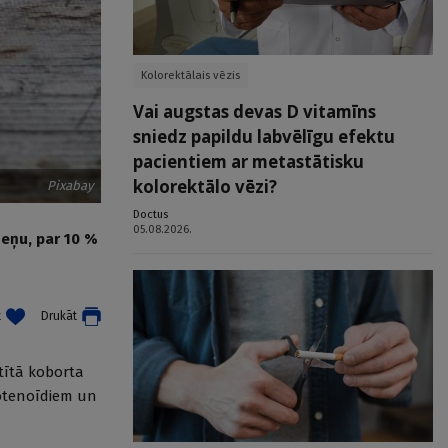
Kolorektālais vēzis
Vai augstas devas D vitamīns
sniedz papildu labvēlīgu efektu
pacientiem ar metastātisku
kolorektālo vēzi?
Pixabay
Doctus
05.08.2026.
zeņu, par 10 %
t
Drukāt
tītā koborta
rotenoīdiem un