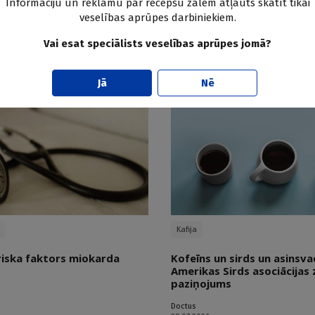
Informāciju un reklāmu par recepšu zālēm atļauts skatīt tikai
ža aprūpes balsts, ko bieži
Augstas efektivitātes gaisa 
veselības aprūpes darbiniekiem.
sociālās aprūpes namos – v
infekciju risku?
Vai esat speciālists veselības aprūpes jomā?
03.08.2026.
Jā
Nē
Kafija
riska faktors miokarda
Kofeīns un sirds un asinsva
Amerikas Sirds asociācijas 
paziņojums
Doctus