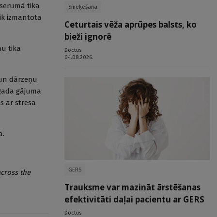
 serumā tika
Smēķēšana
tik izmantota
Ceturtais vēža aprūpes balsts, ko
bieži ignorē
ņu tika
Doctus
04.08.2026.
 un dārzeņu
 gada gājuma
s ar stresa
ā.
GERS
across the
Trauksme var mazināt ārstēšanas
efektivitāti daļai pacientu ar GERS
Doctus