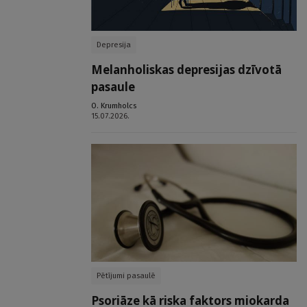
Depresija
Melanholiskas depresijas dzīvotā
pasaule
O. Krumholcs
15.07.2026.
Pētījumi pasaulē
Psoriāze kā riska faktors miokarda