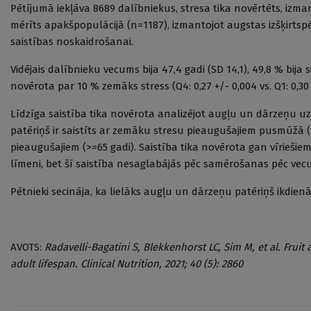
Pētījumā iekļāva 8689 dalībniekus, stresa tika novērtēts, iz
mērīts apakšpopulācijā (n=1187), izmantojot augstas izšķirtsp
saistības noskaidrošanai.
Vidējais dalībnieku vecums bija 47,4 gadi (SD 14,1), 49,8 % bija
novērota par 10 % zemāks stress (Q4: 0,27 +/- 0,004 vs. Q1: 0,30 
Līdzīga saistība tika novērota analizējot augļu un dārzeņu u
patēriņš ir saistīts ar zemāku stresu pieaugušajiem pusmūžā 
pieaugušajiem (>=65 gadi). Saistība tika novērota gan vīriešiem
līmeni, bet šī saistība nesaglabājās pēc samērošanas pēc vec
Pētnieki secināja, ka lielāks augļu un dārzeņu patēriņš ikdien
AVOTS:
Radavelli-Bagatini S, Blekkenhorst LC, Sim M, et al. Fruit
adult lifespan. Clinical Nutrition, 2021; 40 (5): 2860