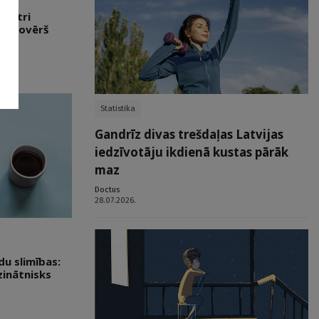
filtri
ai novērš
Statistika
Gandrīz divas trešdaļas Latvijas
iedzīvotāju ikdienā kustas pārāk
maz
Doctus
28.07.2026.
du slimības:
zinātnisks