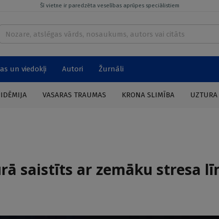
Šī vietne ir paredzēta veselības aprūpes speciālistiem
as un viedokļi
Autori
Žurnāli
PIDĒMIJA
VASARAS TRAUMAS
KRONA SLIMĪBA
UZTURA
rā saistīts ar zemāku stresa l