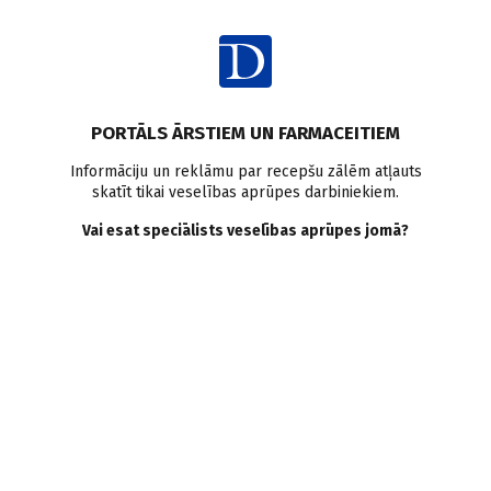
Ienākt
Ziņas
Kongress
PORTĀLS ĀRSTIEM UN FARMACEITIEM
Norisinās starptautisks
Informāciju un reklāmu par recepšu zālēm atļauts
skatīt tikai veselības aprūpes darbiniekiem.
invazīvās kardioloģijas,
Vai esat speciālists veselības aprūpes jomā?
sirds ķirurģijas un
aritmoloģijas kongress
Baltic Summer 2026
Doctus
19.06.2026.