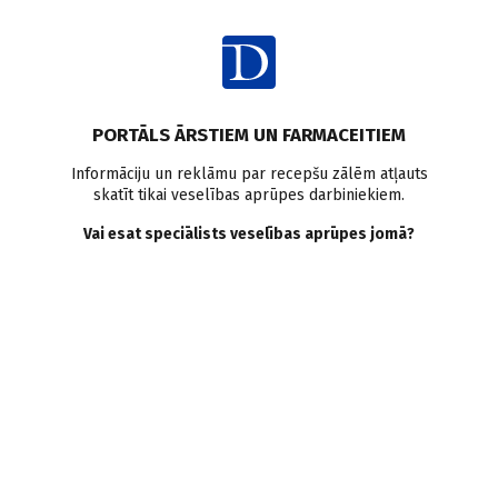
Ienākt
PORTĀLS ĀRSTIEM UN FARMACEITIEM
Informāciju un reklāmu par recepšu zālēm atļauts
skatīt tikai veselības aprūpes darbiniekiem.
COVID-19 vakcīnas
Vai esat speciālists veselības aprūpes jomā?