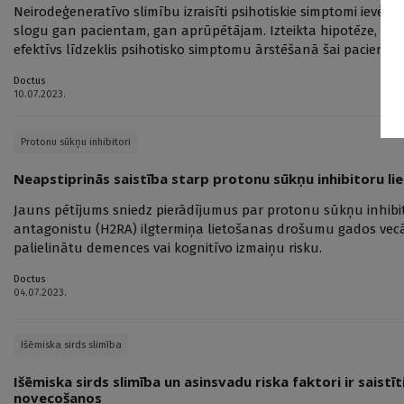
Neirodeģeneratīvo slimību izraisīti psihotiskie simptomi ievēr
slogu gan pacientam, gan aprūpētājam. Izteikta hipotēze, ka h
efektīvs līdzeklis psihotisko simptomu ārstēšanā šai pacientu 
Doctus
10.07.2023.
Protonu sūkņu inhibitori
Neapstiprinās saistība starp protonu sūkņu inhibitoru l
Jauns pētījums sniedz pierādījumus par protonu sūkņu inhibi
antagonistu (H2RA) ilgtermiņa lietošanas drošumu gados vec
palielinātu demences vai kognitīvo izmaiņu risku.
Doctus
04.07.2023.
Išēmiska sirds slimība
Išēmiska sirds slimība un asinsvadu riska faktori ir saist
novecošanos