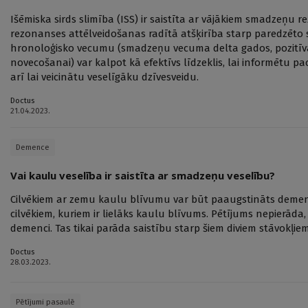
Išēmiska sirds slimība (ISS) ir saistīta ar vājākiem smadzeņu
rezonanses attēlveidošanas radītā atšķirība starp paredzēt
hronoloģisko vecumu (smadzeņu vecuma delta gados, pozitīv
novecošanai) var kalpot kā efektīvs līdzeklis, lai informētu 
arī lai veicinātu veselīgāku dzīvesveidu.
Doctus
21.04.2023.
Demence
Vai kaulu veselība ir saistīta ar smadzeņu veselību?
Cilvēkiem ar zemu kaulu blīvumu var būt paaugstināts demence
cilvēkiem, kuriem ir lielāks kaulu blīvums. Pētījums nepierāda
demenci. Tas tikai parāda saistību starp šiem diviem stāvokļiem
Doctus
28.03.2023.
Pētījumi pasaulē