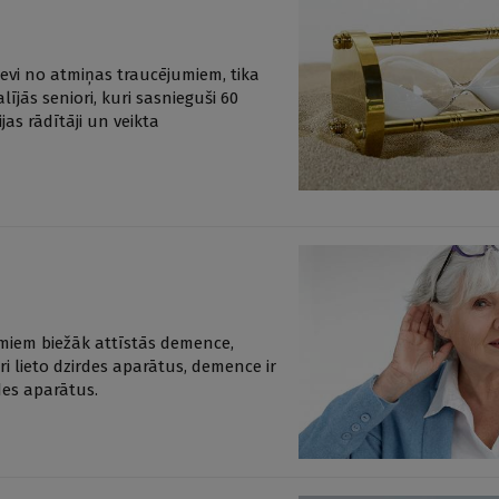
sevi no atmiņas traucējumiem, tika
ījās seniori, kuri sasnieguši 60
as rādītāji un veikta
umiem biežāk attīstās demence,
ri lieto dzirdes aparātus, demence ir
des aparātus.