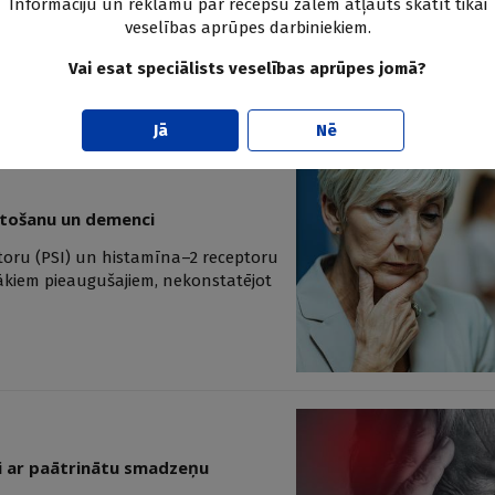
Informāciju un reklāmu par recepšu zālēm atļauts skatīt tikai
ojami paaugstina slimības radīto
veselības aprūpes darbiniekiem.
olīnesterāzes inhibitori varētu būt
grupai.
Vai esat speciālists veselības aprūpes jomā?
Jā
Nē
ietošanu un demenci
toru (PSI) un histamīna–2 receptoru
ākiem pieaugušajiem, nekonstatējot
īti ar paātrinātu smadzeņu