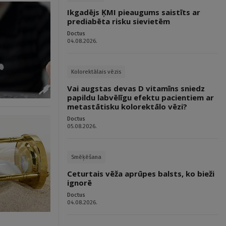
Ikgadējs ĶMI pieaugums saistīts ar
prediabēta risku sievietēm
Doctus
04.08.2026.
Kolorektālais vēzis
Vai augstas devas D vitamīns sniedz
papildu labvēlīgu efektu pacientiem ar
metastātisku kolorektālo vēzi?
Doctus
05.08.2026.
Smēķēšana
Ceturtais vēža aprūpes balsts, ko bieži
ignorē
Doctus
04.08.2026.