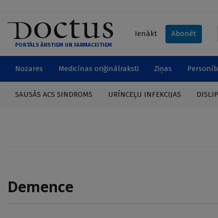
Ienākt
Abonēt
PORTĀLS ĀRSTIEM UN FARMACEITIEM
Nozares
Medicīnas oriģinālraksti
Ziņas
Personīb
SAUSĀS ACS SINDROMS
URĪNCEĻU INFEKCIJAS
DISLI
Demence