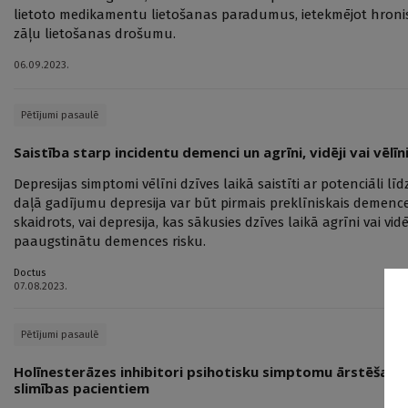
lietoto medikamentu lietošanas paradumus, ietekmējot hroni
zāļu lietošanas drošumu.
06.09.2023.
Pētījumi pasaulē
Saistība starp incidentu demenci un agrīni, vidēji vai vēlī
Depresijas simptomi vēlīni dzīves laikā saistīti ar potenciāli 
daļā gadījumu depresija var būt pirmais preklīniskais demenc
skaidrots, vai depresija, kas sākusies dzīves laikā agrīni vai v
paaugstinātu demences risku.
Doctus
07.08.2023.
Pētījumi pasaulē
Holīnesterāzes inhibitori psihotisku simptomu ārstēšanā
slimības pacientiem