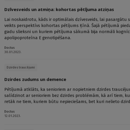
Dzīvesveids un atmiņa: kohortas pētījuma atziņas
Lai noskaidrotu, kāds ir optimālais dzīvesveids, lai pasargātu 
veikts perspektīvs kohortas pētījums Ķīnā. Šajā pētījumā piedal
gadu slieksni un kuriem pētījuma sākumā bija normāli kognīcij
apolipoproteīna E genotipēšana.
Doctus
30.01.2023.
Dzirdes traucējumi
Dzirdes zudums un demence
Pētījumā atklāts, ka senioriem ar nopietniem dzirdes traucēj
salīdzinot ar senioriem bez dzirdes problēmām, kā arī tiem, ku
retāk ne tiem, kuriem būtu nepieciešams, bet kuri nelieto dzir
Doctus
12.01.2023.