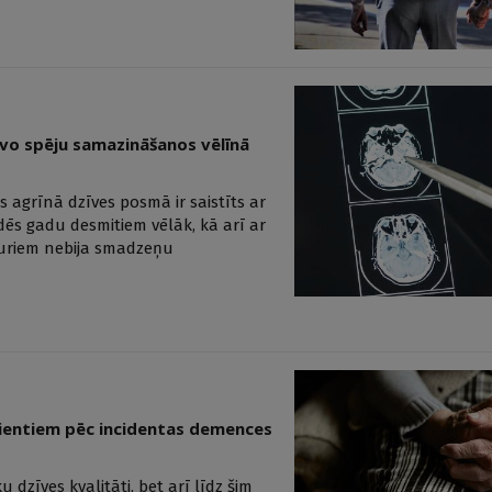
īvo spēju samazināšanos vēlīnā
 agrīnā dzīves posmā ir saistīts ar
s gadu desmitiem vēlāk, kā arī ar
kuriem nebija smadzeņu
ientiem pēc incidentas demences
dzīves kvalitāti, bet arī līdz šim