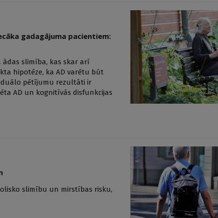
 vecāka gadagājuma pacientiem:
 ādas slimība, kas skar arī
ikta hipotēze, ka AD varētu būt
viduālo pētījumu rezultāti ir
tēta AD un kognitīvās disfunkcijas
m
lisko slimību un mirstības risku,