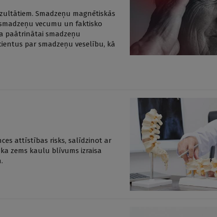
 rezultātiem. Smadzeņu magnētiskās
o smadzeņu vecumu un faktisko
a paātrinātai smadzeņu
pacientus par smadzeņu veselību, kā
s attīstības risks, salīdzinot ar
, ka zems kaulu blīvums izraisa
.