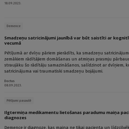
18.09.2023.
Demence
Smadzeņu satricinājumi jaunībā var būt saistīti ar kognit
vecumā
Pētījumā ar dvīņu pāriem pierādīts, ka smadzeņu satricinājums
zemākiem rādītājiem domāšanas un atmiņas prasmju pārbaudē
straujāku šo rādītāju samazināšanos, salīdzinot ar dvīņiem, 
satricinājuma vai traumatiski smadzeņu bojājumi.
Doctus
08.09.2023.
Pētījumi pasaulē
Ilgtermiņa medikamentu lietošanas paradumu maiņa pac
diagnozes
Demence ir diagnoze, kas maina ne tikai pacienta un līdzcilvēku 