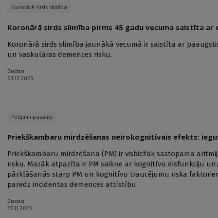
Koronārā sirds slimība
Koronārā sirds slimība pirms 45 gadu vecuma saistīta ar
Koronārā sirds slimība jaunākā vecumā ir saistīta ar paaugst
un vaskulāras demences risku.
Doctus
01.12.2023.
Pētījumi pasaulē
Priekškambaru mirdzēšanas neirokognitīvais efekts: ieg
Priekškambaru mirdzēšana (PM) ir visbiežāk sastopamā aritmij
risku. Mazāk atpazīta ir PM saikne ar kognitīvu disfunkciju un
pārklāšanās starp PM un kognitīvu traucējumu riska faktoriem
paredz incidentas demences attīstību.
Doctus
27.11.2023.