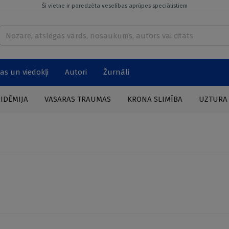
Šī vietne ir paredzēta veselības aprūpes speciālistiem
as un viedokļi
Autori
Žurnāli
PIDĒMIJA
VASARAS TRAUMAS
KRONA SLIMĪBA
UZTURA