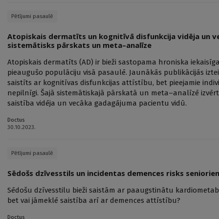
Pētījumi pasaulē
Atopiskais dermatīts un kognitīvā disfunkcija vidēja un
sistemātisks pārskats un meta–analīze
Atopiskais dermatīts (AD) ir bieži sastopama hroniska iekaisīga
pieaugušo populāciju visā pasaulē. Jaunākās publikācijās izte
saistīts ar kognitīvas disfunkcijas attīstību, bet pieejamie indi
nepilnīgi. Šajā sistemātiskajā pārskatā un meta–analīzē izvēr
saistība vidēja un vecāka gadagājuma pacientu vidū.
Doctus
30.10.2023.
Pētījumi pasaulē
Sēdošs dzīvesstils un incidentas demences risks seniorie
Sēdošu dzīvesstilu bieži saistām ar paaugstinātu kardiometabo
bet vai jāmeklē saistība arī ar demences attīstību?
Doctus