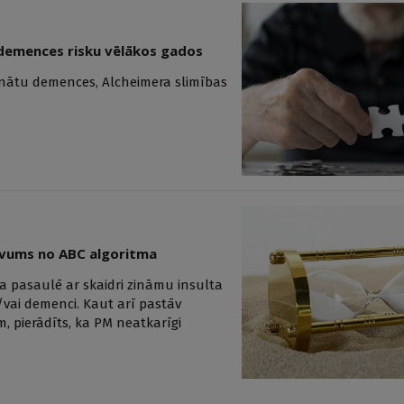
 demences risku vēlākos gados
inātu demences, Alcheimera slimības
uvums no ABC algoritma
a pasaulē ar skaidri zināmu insulta
/vai demenci. Kaut arī pastāv
, pierādīts, ka PM neatkarīgi