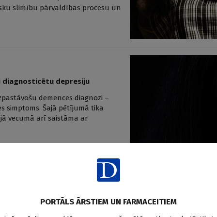
sku slimību pārvaldības procesu un
ni diagnosticētu depresiju
līdzpastāvošu demences diagnozi –
es simptoms. Šajā pētījumā tika
idējā vecumā arī saistāma ar
 Alcheimera un Parkinsona
PORTĀLS ĀRSTIEM UN FARMACEITIEM