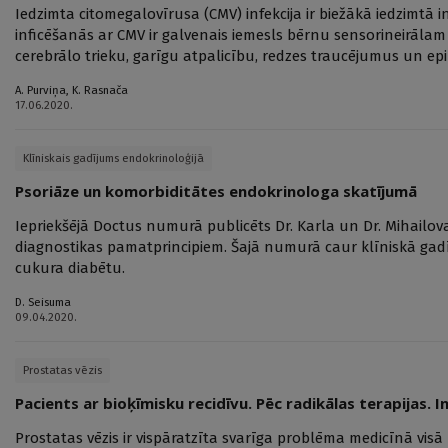
Iedzimta citomegalovīrusa (CMV) infekcija ir biežākā iedzimtā inf
inficēšanās ar CMV ir galvenais iemesls bērnu sensorineirāl
cerebrālo trieku, garīgu atpalicību, redzes traucējumus un epi
A. Purviņa
,
K. Rasnača
17.06.2020.
Klīniskais gadījums endokrinoloģijā
Psoriāze un komorbiditātes endokrinologa skatījumā
Iepriekšējā Doctus numurā publicēts Dr. Karla un Dr. Mihailov
diagnostikas pamatprincipiem. Šajā numurā caur klīniskā gadī
cukura diabētu.
D. Seisuma
09.04.2020.
Prostatas vēzis
Pacients ar bioķīmisku recidīvu. Pēc radikālas terapijas. I
Prostatas vēzis ir vispāratzīta svarīga problēma medicīnā visā p