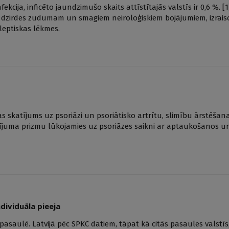
ekcija, inficēto jaundzimušo skaits attīstītajās valstīs ir 0,6 %. [
am dzirdes zudumam un smagiem neiroloģiskiem bojājumiem, izrai
leptiskas lēkmes.
as skatījums uz psoriāzi un psoriātisko artrītu, slimību ārstēšan
juma prizmu lūkojamies uz psoriāzes saikni ar aptaukošanos un 
ndividuāla pieeja
asaulē. Latvijā pēc SPKC datiem, tāpat kā citās pasaules valstīs, 