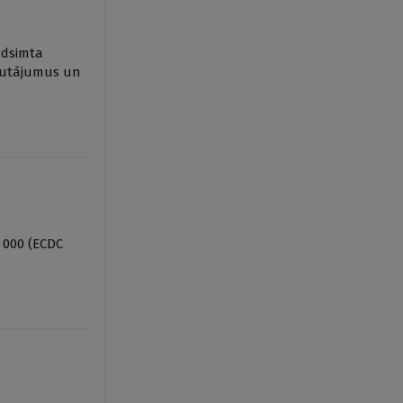
adsimta
jautājumus un
0 000 (ECDC