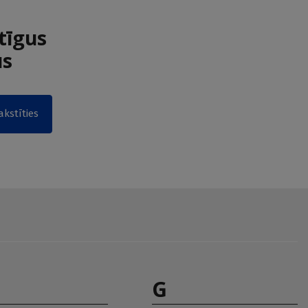
tīgus
us
akstīties
G