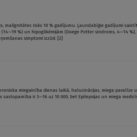
s, malignitātes risks 10 % gadījumu. Ļaundabīgie gadījumi saistīt
 (14—19 %) un hipoglikēmijām (Doege Potter sindroms, 4—14 %), 
zņemšanas simptomi izzūd. [2]
hroniska miegainība dienas laikā, halucinācijas, miega paralīze 
as sastopamība ir 3—16 uz 10 000, bet Epilepsijas un miega medic