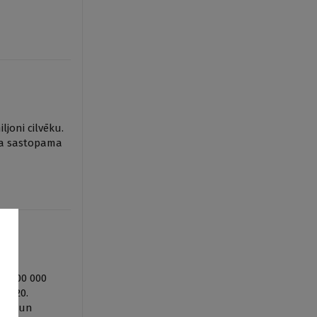
ljoni cilvēku.
ija sastopama
uz 100 000
as 20.
buma un