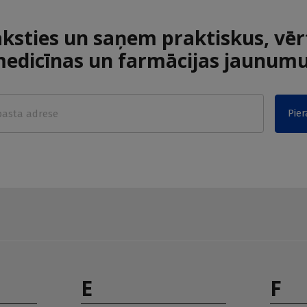
aksties un saņem praktiskus, vēr
edicīnas un farmācijas jaunum
Pier
E
F