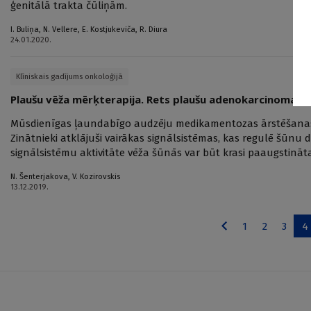
ģenitālā trakta čūliņām.
I. Buliņa
,
N. Vellere
,
E. Kostjukeviča
,
R. Diura
24.01.2020.
Klīniskais gadījums onkoloģijā
Plaušu vēža mērķterapija. Rets plaušu adenokarcinomas 
Mūsdienīgas ļaundabīgo audzēju medikamentozas ārstēšanas 
Zinātnieki atklājuši vairākas signālsistēmas, kas regulē šūn
signālsistēmu aktivitāte vēža šūnās var būt krasi paaugstināt
N. Šenterjakova
,
V. Kozirovskis
13.12.2019.
1
2
3
4