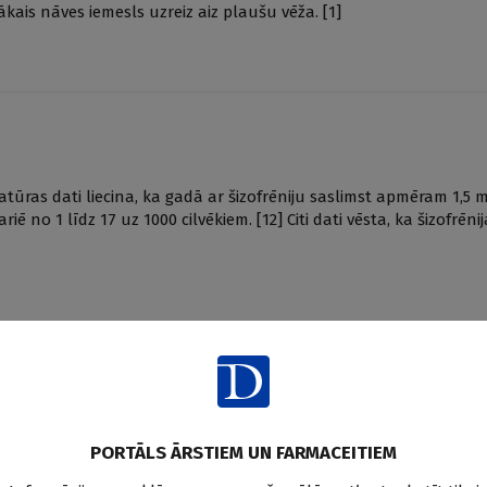
žākais nāves iemesls uzreiz aiz plaušu vēža. [1]
eratūras dati liecina, ka gadā ar šizofrēniju saslimst apmēram 1,5 mi
no 1 līdz 17 uz 1000 cilvēkiem. [12] Citi dati vēsta, ka šizofrēn
miska iekaisuma slimība, kuras izplatība pasaulē ir 1—9 gadījumi 
jām dzīvo atmiņas par dermatologu profesoru Hulusi Behchet, k
PORTĀLS ĀRSTIEM UN FARMACEITIEM
simptomu triādi: aftozo stomatītu, konjunktivītu un mutes do