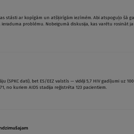
mības stāsti ar kopīgām un atšķirīgām iezīmēm. Abi atspoguļo šā g
ā ieraduma problēmu. Nobeigumā diskusija, kas varētu rosināt 
āju (SPKC dati), bet ES/EEZ valstīs — vidēji 5,7 HIV gadījumi uz 10
71, no kuriem AIDS stadija reģistrēta 123 pacientiem.
undzimušajam