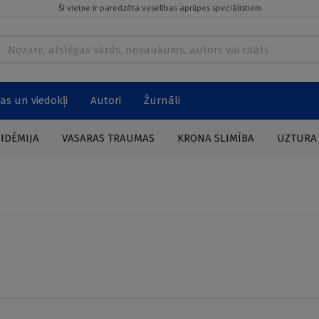
Šī vietne ir paredzēta veselības aprūpes speciālistiem
as un viedokļi
Autori
Žurnāli
PIDĒMIJA
VASARAS TRAUMAS
KRONA SLIMĪBA
UZTURA