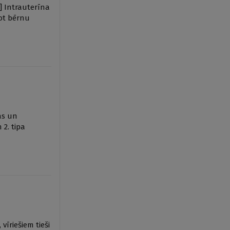
1] Intrauterīna
sot bērnu
as un
2. tipa
vīriešiem tieši