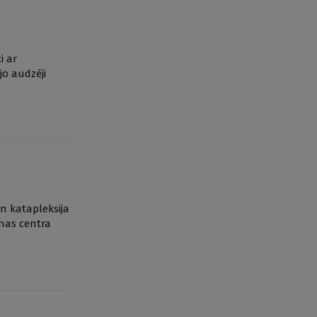
i ar
jo audzēji
un katapleksija
īnas centra