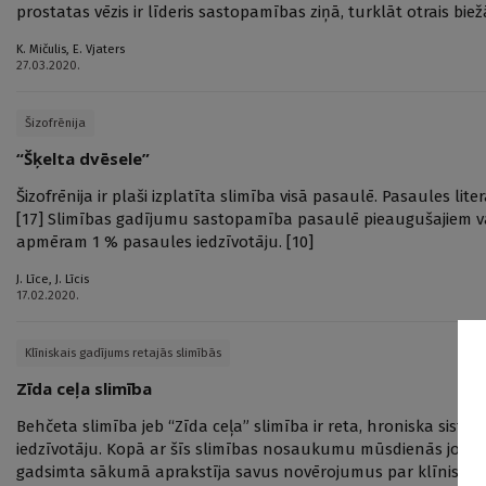
prostatas vēzis ir līderis sastopamības ziņā, turklāt otrais bie
K. Mičulis
,
E. Vjaters
27.03.2020.
Šizofrēnija
“Šķelta dvēsele”
Šizofrēnija ir plaši izplatīta slimība visā pasaulē. Pasaules lit
[17] Slimības gadījumu sastopamība pasaulē pieaugušajiem variē 
apmēram 1 % pasaules iedzīvotāju. [10]
J. Līce
,
J. Līcis
17.02.2020.
Klīniskais gadījums retajās slimībās
Zīda ceļa slimība
Behčeta slimība jeb “Zīda ceļa” slimība ir reta, hroniska sistē
iedzīvotāju. Kopā ar šīs slimības nosaukumu mūsdienās jopro
gadsimta sākumā aprakstīja savus novērojumus par klīnisko 