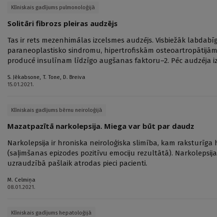
Klīniskais gadījums pulmonoloģijā
Solitāri fibrozs pleiras audzējs
Tas ir rets mezenhimālas izcelsmes audzējs. Visbiežāk labdabīg
paraneoplastisko sindromu, hipertrofiskām osteoartropātijām
producē insulīnam līdzīgo augšanas faktoru–2. Pēc audzēja i
S. Jēkabsone
,
T. Tone
,
D. Breiva
15.01.2021.
Klīniskais gadījums bērnu neiroloģijā
Mazatpazītā narkolepsija. Miega var būt par daudz
Narkolepsija ir hroniska neiroloģiska slimība, kam raksturīga 
(saļimšanas epizodes pozitīvu emociju rezultātā). Narkolepsij
uzraudzībā pašlaik atrodas pieci pacienti.
M. Celmiņa
08.01.2021.
Klīniskais gadījums hepatoloģijā