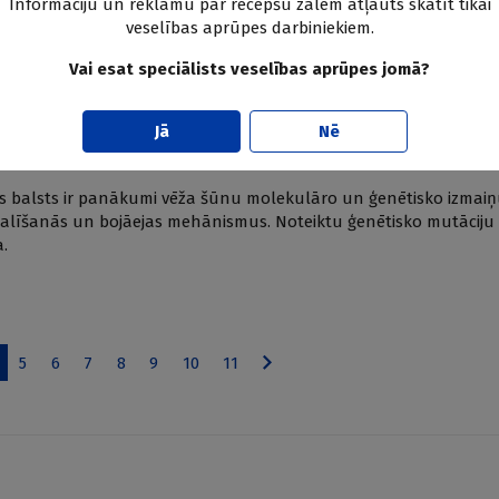
Informāciju un reklāmu par recepšu zālēm atļauts skatīt tikai
veselības aprūpes darbiniekiem.
Vai esat speciālists veselības aprūpes jomā?
Jā
Nē
gadījums
balsts ir panākumi vēža šūnu molekulāro un ģenētisko izmaiņu
u dalīšanās un bojāejas mehānismus. Noteiktu ģenētisko mutāciju
a.
5
6
7
8
9
10
11