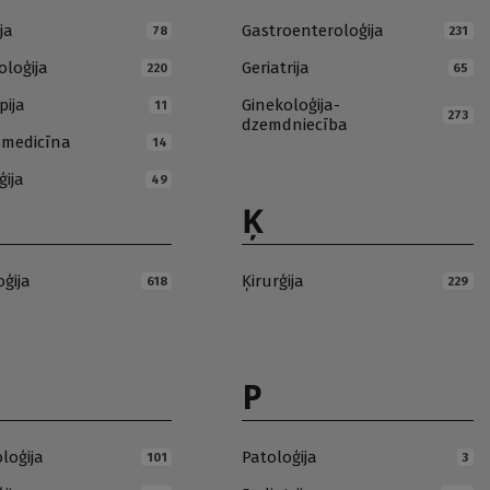
ja
Gastroenteroloģija
78
231
loģija
Geriatrija
220
65
pija
Ginekoloģija-
11
273
dzemdniecība
ā medicīna
14
ģija
49
Ķ
oģija
Ķirurģija
618
229
P
loģija
Patoloģija
101
3