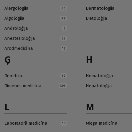
Alergoloģija
Dermatoloģija
60
Algoloģija
Dietoloģija
98
Androloģija
6
Anestezioloģija
35
Arodmedicīna
12
Ģ
H
Ģenētika
Hematoloģija
19
Ģimenes medicīna
Hepatoloģija
393
L
M
Laboratorā medicīna
Miega medicīna
13