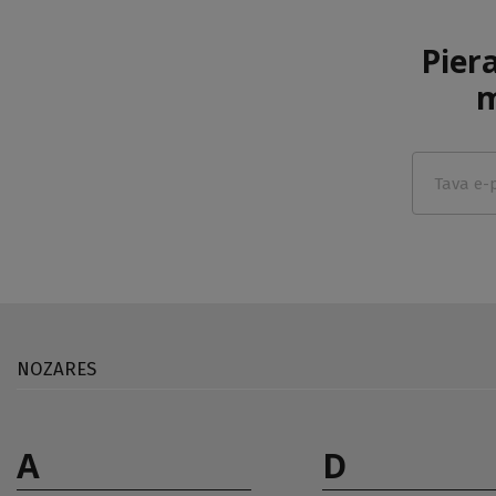
Pier
m
NOZARES
A
D