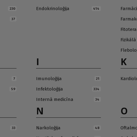
Endokrinoloģija
Farmāci
230
414
Farmako
37
Fitotera
Fizikāl
Flebolo
I
K
Imunoloģija
Kardiol
7
21
Infektoloģija
59
334
Internā medicīna
34
N
O
Narkoloģija
Oftalmo
33
48