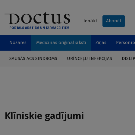
Ienākt
Abonēt
PORTĀLS ĀRSTIEM UN FARMACEITIEM
Nozares
Medicīnas oriģinālraksti
Ziņas
Personīb
SAUSĀS ACS SINDROMS
URĪNCEĻU INFEKCIJAS
DISLI
Klīniskie gadījumi