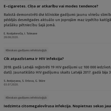
E–cigaretes. Cīņa ar atkarību vai modes tendence?
Rakstā demonstrēti divi klīniskie gadījumi: jaunu vīriešu sli
pēdējās desmitgades aktuālo un joprojām maz izpētīto kaitīg
plašāku pētniecību šajā jomā.
E. Kostjukeviča
,
I. Tolmane
28.08.2020.
Klīniskais gadījums infektoloģijā
Cik atpazīstama ir HIV infekcija?
2018. gadā Latvijā reģistrēti 19 HIV gadījumi uz 100 000 iedzīvot
dati). Jaunatklāto HIV gadījumu skaits Latvijā 2017. gadā bija 3
S. Arutjuņana
,
S. Orlova
,
G. Stūre
03.07.2020.
Klīniskais gadījums infektoloģijā
Iedzimta citomegalovīrusa infekcija. Nopietnas sekas ja