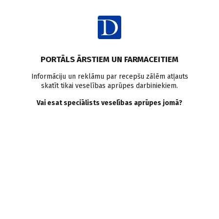
Ienākt
PORTĀLS ĀRSTIEM UN FARMACEITIEM
Informāciju un reklāmu par recepšu zālēm atļauts
skatīt tikai veselības aprūpes darbiniekiem.
Konsultē eksperts
Vai esat speciālists veselības aprūpes jomā?