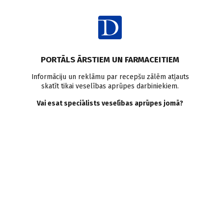
Ienākt
Raksta satura rādītājs
PORTĀLS ĀRSTIEM UN FARMACEITIEM
Klīniskā prakse
Kardiovaskulārās slimības
Statīni
Līdzestība
Informāciju un reklāmu par recepšu zālēm atļauts
skatīt tikai veselības aprūpes darbiniekiem.
Kardiovaskulārās slimības.
Vai esat speciālists veselības aprūpes jomā?
Uz svaru kausiem —
pacienta līdzestība
S. Paudere–Logina
01.07.2026.