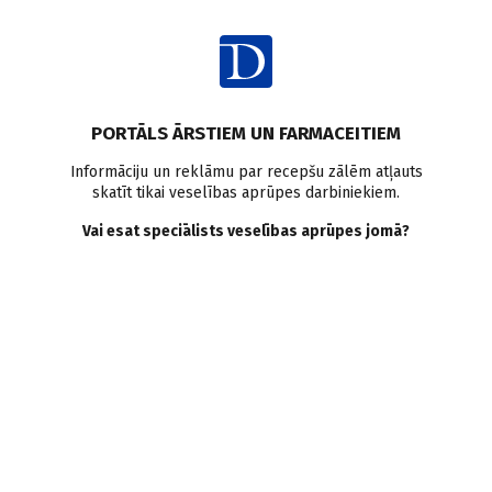
Ienākt
Raksta satura rādītājs
PORTĀLS ĀRSTIEM UN FARMACEITIEM
Klīniskā prakse
D vitamīns
Uztura rekomendācijas
Informāciju un reklāmu par recepšu zālēm atļauts
skatīt tikai veselības aprūpes darbiniekiem.
Kaulu veselība
Kardiovaskulārās slimības
Imunitāte
Aptaukošanās
Bērni un pusaudži
Seniori
Grūtnieces
Vai esat speciālists veselības aprūpes jomā?
Vēža profilakse
D vitamīna nozīme cilvēka
veselībā. Vai vasarā tā
aktualitāte mazinās?
S. Haustova
,
Z. Svikle
18.06.2026.