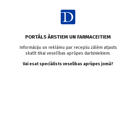
Ienākt
Raksta satura rādītājs
PORTĀLS ĀRSTIEM UN FARMACEITIEM
Attiecības, pacienti, ētika
Informāciju un reklāmu par recepšu zālēm atļauts
skatīt tikai veselības aprūpes darbiniekiem.
Salstošā Aspazija Alpu
Vai esat speciālists veselības aprūpes jomā?
saules pusē
G. Grīnuma
27.11.2012.