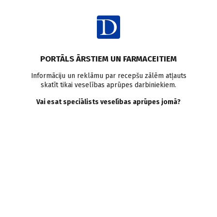
Ienākt
Intervijas
Veselības aprūpes politika
PORTĀLS ĀRSTIEM UN FARMACEITIEM
Ierēdņa portrets: INGA
Informāciju un reklāmu par recepšu zālēm atļauts
skatīt tikai veselības aprūpes darbiniekiem.
ŠMATE
Vai esat speciālists veselības aprūpes jomā?
Doctus
01.04.2014.