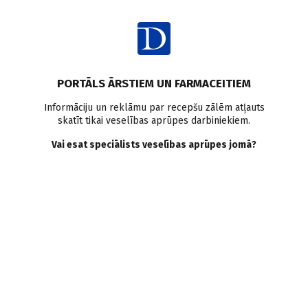
Ienākt
Raksta satura rādītājs
PORTĀLS ĀRSTIEM UN FARMACEITIEM
Veselības aprūpes sistēma
Cilvēkresursi medicīnā
Statistika
Informāciju un reklāmu par recepšu zālēm atļauts
skatīt tikai veselības aprūpes darbiniekiem.
Arodslimības
Mediķu veselība
Vai esat speciālists veselības aprūpes jomā?
Cik smaga profesionālā
nasta? Mediķu arodslimības
G. Skrebele
,
K. Pastore
18.05.2016.