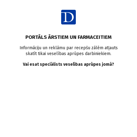
Ienākt
Raksta satura rādītājs
PORTĀLS ĀRSTIEM UN FARMACEITIEM
Veselības aprūpes sistēma
Informāciju un reklāmu par recepšu zālēm atļauts
skatīt tikai veselības aprūpes darbiniekiem.
Primārās aprūpes pediatri
Vai esat speciālists veselības aprūpes jomā?
atgriežas
D. Ričika
28.02.2010.