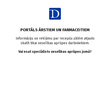
Ienākt
Pasaulē
Pētījumi pasaulē
Antibiotikas
Insults
PORTĀLS ĀRSTIEM UN FARMACEITIEM
Miokarda infarkts
Informāciju un reklāmu par recepšu zālēm atļauts
skatīt tikai veselības aprūpes darbiniekiem.
Antibiotiku lietošana
Vai esat speciālists veselības aprūpes jomā?
saistīta ar augstāku
infarkta un insulta risku
sievietēm
Doctus
25.04.2019.
Sievietēm, kuras ilgstoši lieto antibiotikas, ir paaugstināts
infarkta un insulta risks, secināts pētījumā ar gandrīz 36 500
sievietēm.