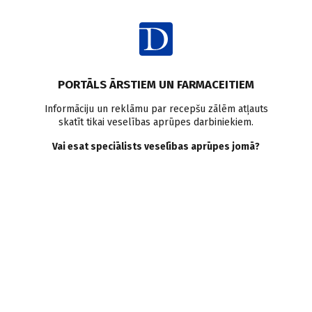
Ienākt
Pasaulē
Policistisko olnīcu sindroms
Pētījumi pasaulē
PORTĀLS ĀRSTIEM UN FARMACEITIEM
Poliendokrīnais metaboliskais olnīcu sindroms
Informāciju un reklāmu par recepšu zālēm atļauts
skatīt tikai veselības aprūpes darbiniekiem.
Policistisko olnīcu
Vai esat speciālists veselības aprūpes jomā?
sindromam jauns
nosaukums -
Poliendokrīnais
metaboliskais olnīcu
sindroms
Doctus
15.05.2026.