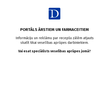
Ienākt
Raksta satura rādītājs
PORTĀLS ĀRSTIEM UN FARMACEITIEM
Klīniskā prakse
Dermatīts
Kontaktdermatīts
Zīdaiņi
Seniori
Informāciju un reklāmu par recepšu zālēm atļauts
skatīt tikai veselības aprūpes darbiniekiem.
Ādas kopšana
Emolienti
Inkontinence
Mikrobiota
Autiņu dermatīts
Vai esat speciālists veselības aprūpes jomā?
Autiņu dermatīts.
Izaicinājumi
diferenciāldiagnostikā un
ārstēšanā
S. Žīgure
12.05.2026.