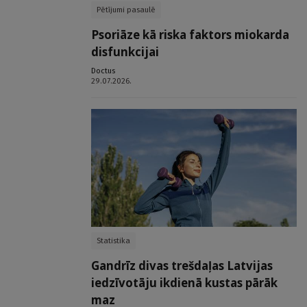
Pētījumi pasaulē
Psoriāze kā riska faktors miokarda
disfunkcijai
Doctus
29.07.2026.
Statistika
Gandrīz divas trešdaļas Latvijas
iedzīvotāju ikdienā kustas pārāk
maz