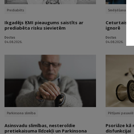
Prediabēts
Smēķēšana
Ikgadējs ĶMI pieaugums saistīts ar
Ceturtais vē
prediabēta risku sievietēm
ignorē
Doctus
Doctus
04.08.2026.
04.08.2026.
Parkinsona slimība
Pētījumi pasaulē
Asinsvadu slimības, nesteroīdie
Psoriāze kā 
pretiekaisuma līdzekļi un Parkinsona
disfunkcijai