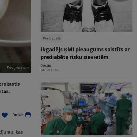
Prediabēts
Ikgadējs ĶMI pieaugums saistīts ar
prediabēta risku sievietēm
Doctus
Freepik.com
04.08.2026.
 brokastis
rtas.
t
Drukāt
tījumu, kas