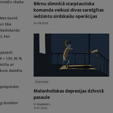
enreižu skaita
Bērnu slimnīcā starptautiska
komanda veikusi divas sarežģītas
iedzimtu sirdskaišu operācijas
riNet-Santé
04.08.2026.
un tika
ts badošanās
s, kas
 parasti
 = 1,59, 95 %
istīta ar
ukura diabēta
Depresija
apstiprināts
Melanholiskas depresijas dzīvotā
pasaule
ng duration
O. Krumholcs
15.07.2026.