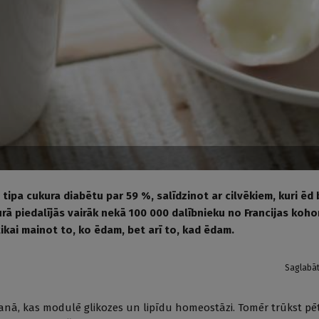
 tipa cukura diabētu par 59 %, salīdzinot ar cilvēkiem, kuri ēd
urā piedalījās vairāk nekā 100 000 dalībnieku no Francijas koho
tikai mainot to, ko ēdam, bet arī to, kad ēdam.
Saglabā
anā, kas modulē glikozes un lipīdu homeostāzi. Tomēr trūkst pē