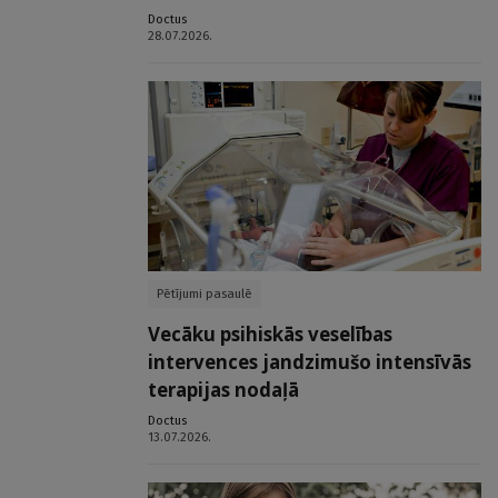
Doctus
28.07.2026.
Pētījumi pasaulē
Vecāku psihiskās veselības
intervences jandzimušo intensīvās
terapijas nodaļā
Doctus
13.07.2026.