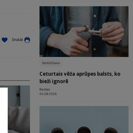
t
Drukāt
Smēķēšana
Ceturtais vēža aprūpes balsts, ko
bieži ignorē
Doctus
04.08.2026.