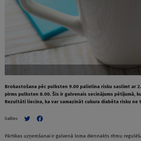
Brokastošana pēc pulksten 9.00 palielina risku saslimt ar 2.
pirms pulksten 8.00. Šis ir galvenais secinājums pētījumā, k
Rezultāti liecina, ka var samazināt cukura diabēta risku ne 
Dalīties
Pārtikas uzņemšanai ir galvenā loma diennakts ritmu regulēš