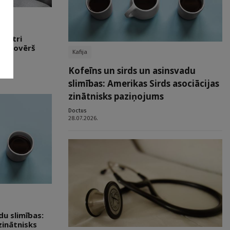
filtri
ai novērš
Kafija
Kofeīns un sirds un asinsvadu
slimības: Amerikas Sirds asociācijas
zinātnisks paziņojums
Doctus
28.07.2026.
du slimības:
zinātnisks