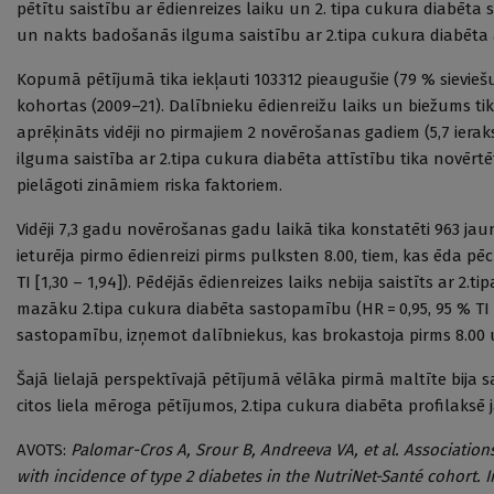
pētītu saistību ar ēdienreizes laiku un 2. tipa cukura diabēta 
un nakts badošanās ilguma saistību ar 2.tipa cukura diabēta 
Kopumā pētījumā tika iekļauti 103 312 pieaugušie (79 % sievieš
kohortas (2009–21). Dalībnieku ēdienreižu laiks un biežums ti
aprēķināts vidēji no pirmajiem 2 novērošanas gadiem (5,7 ierak
ilguma saistība ar 2.tipa cukura diabēta attīstību tika novē
pielāgoti zināmiem riska faktoriem.
Vidēji 7,3 gadu novērošanas gadu laikā tika konstatēti 963 jaun
ieturēja pirmo ēdienreizi pirms pulksten 8.00, tiem, kas ēda pē
TI [1,30 – 1,94]). Pēdējās ēdienreizes laiks nebija saistīts ar 2
mazāku 2.tipa cukura diabēta sastopamību (HR = 0,95, 95 % TI [
sastopamību, izņemot dalībniekus, kas brokastoja pirms 8.00 un
Šajā lielajā perspektīvajā pētījumā vēlāka pirmā maltīte bija s
citos liela mēroga pētījumos, 2.tipa cukura diabēta profilaksē 
AVOTS:
Palomar-Cros A, Srour B, Andreeva VA, et al. Association
with incidence of type 2 diabetes in the NutriNet-Santé cohort. 