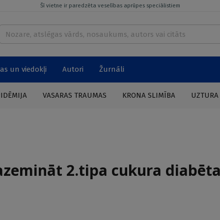
Šī vietne ir paredzēta veselības aprūpes speciālistiem
as un viedokļi
Autori
Žurnāli
PIDĒMIJA
VASARAS TRAUMAS
KRONA SLIMĪBA
UZTURA
pazemināt 2.tipa cukura diabēt