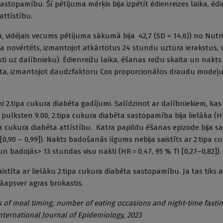
sastopamību. Šī pētījuma mērķis bija izpētīt ēdienreizes laika, ēdi
attīstību.
u, vidējais vecums pētījuma sākumā bija 42,7 (SD = 14,6)) no Nut
ka novērtēts, izmantojot atkārtotus 24 stundu uztura ierakstus, 
sti uz dalībnieku). Ēdienreižu laika, ēšanas reižu skaita un nak
rtēta, izmantojot daudzfaktoru Cox proporcionālos draudu modeļu
i 2.tipa cukura diabēta gadījumi. Salīdzinot ar dalībniekiem, kas
c pulksten 9.00, 2.tipa cukura diabēta sastopamība bija lielāka (HR
.tipa cukura diabēta attīstību. Katra papildu ēšanas epizode bija sa
0,90 – 0,99]). Nakts badošanās ilgums nebija saistīts ar 2.tipa c
 badojās> 13 stundas visu nakti (HR = 0,47, 95 % TI [0,27–0,82]).
aistīta ar lielāku 2.tipa cukura diabēta sastopamību. Ja tas tiks 
jāapsver agras brokastis.
s of meal timing, number of eating occasions and night-time fasti
International Journal of Epidemiology, 2023