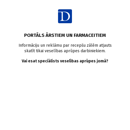
Ienākt
Pasaulē
COVID-19
PORTĀLS ĀRSTIEM UN FARMACEITIEM
Fiziska distancēšanās,
Informāciju un reklāmu par recepšu zālēm atļauts
skatīt tikai veselības aprūpes darbiniekiem.
masku lietošana un acu
Vai esat speciālists veselības aprūpes jomā?
aizsargāšana pasargā no
Covid-19, pierādījumos
balstīti secinājumi
Doctus
03.06.2020.
Visaptverošs pierādījumu pārskats apstiprina, ka fiziskas
distances ievērošana (divi metri vai vairāk) palīdz novērst
Covid–19 pārnešanu no vienas personas uz otru. Sistemātisku