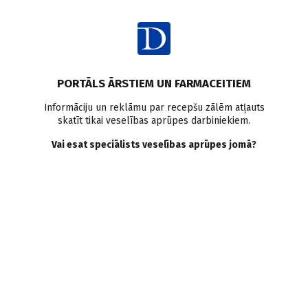
Ienākt
Pasaulē
COVID-19
Pētījumi pasaulē
PORTĀLS ĀRSTIEM UN FARMACEITIEM
Gandrīz 13 % pacientu, kas
Informāciju un reklāmu par recepšu zālēm atļauts
skatīt tikai veselības aprūpes darbiniekiem.
hospitalizēti Covid-19 dēļ,
Vai esat speciālists veselības aprūpes jomā?
bija nopietni neiroloģiski
simptomi
Doctus
06.05.2022.