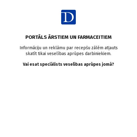
Ienākt
Pasaulē
2. tipa cukura diabēts
Diagnostika
Pētījumi pasaulē
PORTĀLS ĀRSTIEM UN FARMACEITIEM
Vienkārša un uzticama
Informāciju un reklāmu par recepšu zālēm atļauts
skatīt tikai veselības aprūpes darbiniekiem.
agrīna cukura diabēta
Vai esat speciālists veselības aprūpes jomā?
prognozēšanas metode
Doctus
23.01.2024.