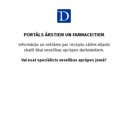
Ienākt
Ziņas
Pētījumi pasaulē
2. tipa cukura diabēts
Uzturs
PORTĀLS ĀRSTIEM UN FARMACEITIEM
Šokolādes patēriņš un
Informāciju un reklāmu par recepšu zālēm atļauts
skatīt tikai veselības aprūpes darbiniekiem.
2.tipa cukura diabēta risks
Vai esat speciālists veselības aprūpes jomā?
Doctus
11.12.2024.