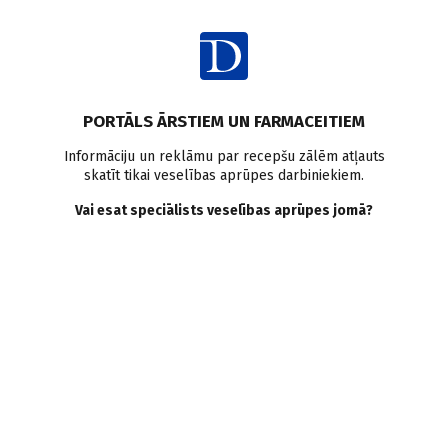
Ienākt
PORTĀLS ĀRSTIEM UN FARMACEITIEM
Informāciju un reklāmu par recepšu zālēm atļauts
skatīt tikai veselības aprūpes darbiniekiem.
Preeklampsija
Vai esat speciālists veselības aprūpes jomā?