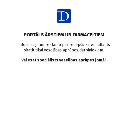
Ienākt
Pasaulē
Preeklampsija
Insults
PORTĀLS ĀRSTIEM UN FARMACEITIEM
Preeklampsija saistīta ar
Informāciju un reklāmu par recepšu zālēm atļauts
skatīt tikai veselības aprūpes darbiniekiem.
vēlāku insulta risku,
Vai esat speciālists veselības aprūpes jomā?
aspirīns var palīdzēt
Doctus
09.01.2019.
Preeklampsija vai cita veida hipertensija grūtniecības laikā
paaugstina insulta risku vēlāk dzīves laikā, šo risku var
mazināt ilgstoši lietojot aspirīnu.
Saglabāt
Drukāt
Dalīties