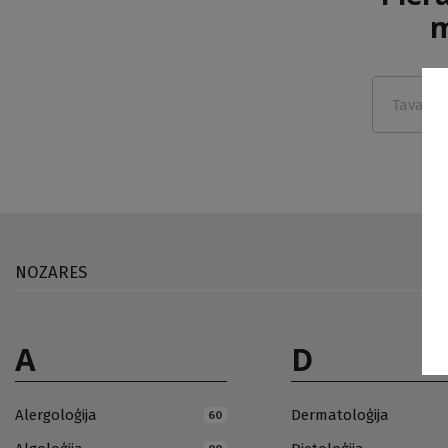
m
NOZARES
A
D
Alergoloģija
Dermatoloģija
60