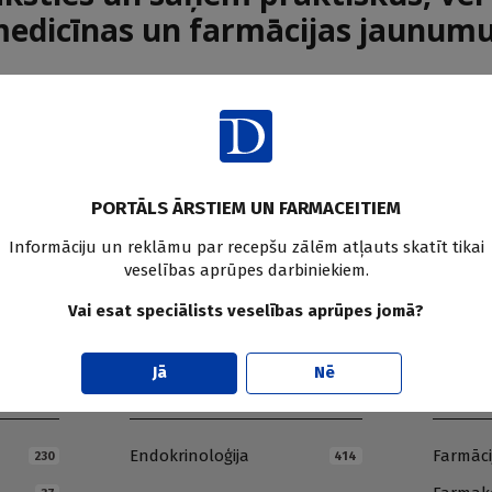
edicīnas un farmācijas jaunum
Pier
PORTĀLS ĀRSTIEM UN FARMACEITIEM
Informāciju un reklāmu par recepšu zālēm atļauts skatīt tikai
veselības aprūpes darbiniekiem.
Vai esat speciālists veselības aprūpes jomā?
Jā
Nē
E
F
Endokrinoloģija
Farmāci
230
414