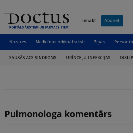
Ienākt
Abonēt
PORTĀLS ĀRSTIEM UN FARMACEITIEM
Nozares
Medicīnas oriģinālraksti
Ziņas
Personīb
SAUSĀS ACS SINDROMS
URĪNCEĻU INFEKCIJAS
DISLI
Pulmonologa komentārs