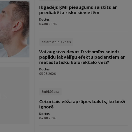
Ikgadējs ĶMI pieaugums saistīts ar
prediabēta risku sievietēm
Doctus
04.08.2026.
Kolorektālais vēzis
Vai augstas devas D vitamīns sniedz
papildu labvēlīgu efektu pacientiem ar
metastātisku kolorektālo vēzi?
Doctus
05.08.2026.
Smēķēšana
Ceturtais vēža aprūpes balsts, ko bieži
ignorē
Doctus
04.08.2026.