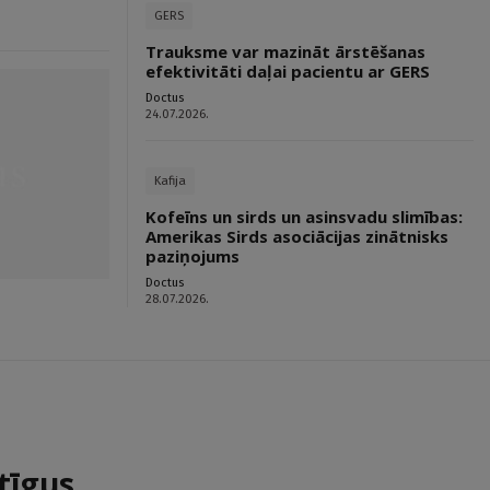
GERS
Trauksme var mazināt ārstēšanas
efektivitāti daļai pacientu ar GERS
Doctus
24.07.2026.
Kafija
Kofeīns un sirds un asinsvadu slimības:
Amerikas Sirds asociācijas zinātnisks
paziņojums
Doctus
28.07.2026.
tīgus