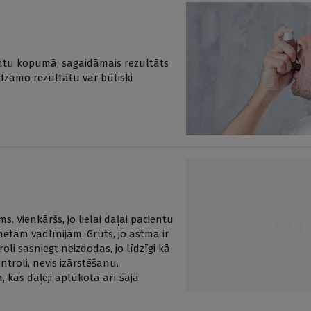
entu kopumā, sagaidāmais rezultāts
edzamo rezultātu var būtiski
 Vienkāršs, jo lielai daļai pacientu
nētām vadlīnijām. Grūts, jo astma ir
oli sasniegt neizdodas, jo līdzīgi kā
roli, nevis izārstēšanu.
 kas daļēji aplūkota arī šajā