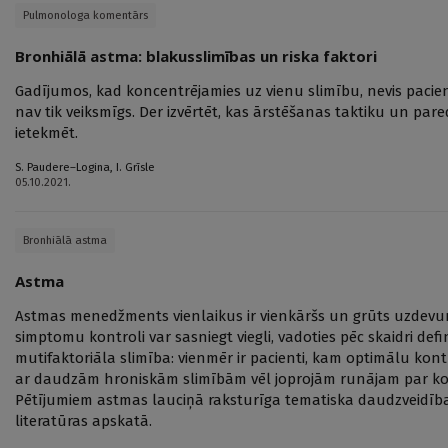
Pulmonologa komentārs
Bronhiālā astma: blakusslimības un riska faktori
Gadījumos, kad koncentrējamies uz vienu slimību, nevis paci
nav tik veiksmīgs. Der izvērtēt, kas ārstēšanas taktiku un par
ietekmēt.
S. Paudere–Logina
,
I. Grīsle
05.10.2021.
Bronhiālā astma
Astma
Astmas menedžments vienlaikus ir vienkāršs un grūts uzdevums.
simptomu kontroli var sasniegt viegli, vadoties pēc skaidri defi
mutifaktoriāla slimība: vienmēr ir pacienti, kam optimālu kontr
ar daudzām hroniskām slimībām vēl joprojām runājam par kont
Pētījumiem astmas lauciņā raksturīga tematiska daudzveidība,
literatūras apskatā.