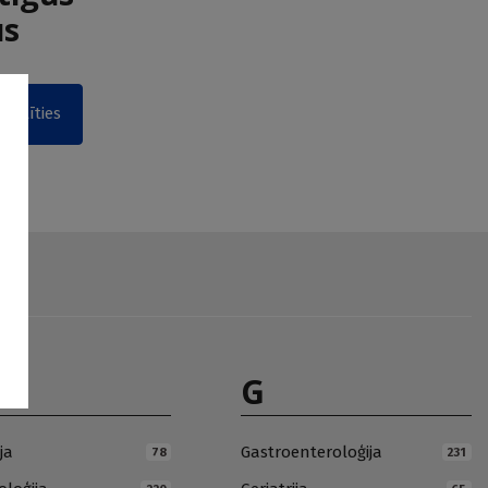
us
akstīties
G
ja
Gastroenteroloģija
78
231