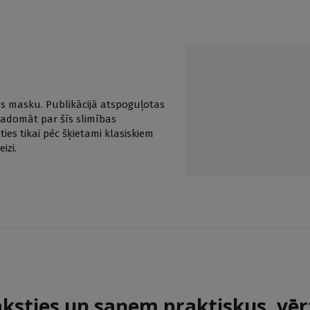
 tās masku. Publikācijā atspoguļotas
 padomāt par šīs slimības
ies tikai pēc šķietami klasiskiem
izi.
aksties un saņem praktiskus, vēr