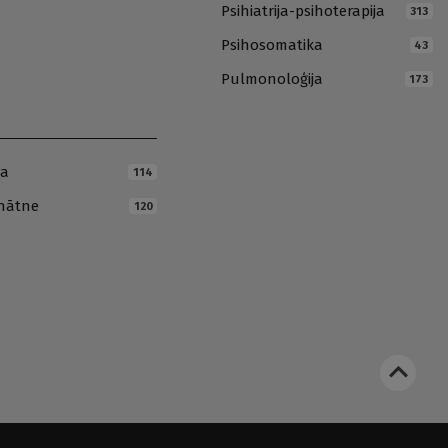
Psihiatrija-psihoterapija
313
Psihosomatika
43
Pulmonoloģija
173
ja
114
inātne
120