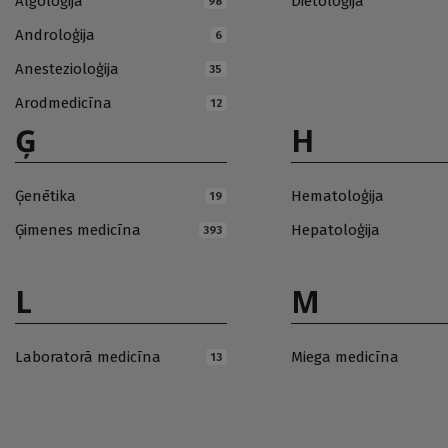
Algoloģija
Dietoloģija
98
Androloģija
6
Anestezioloģija
35
Arodmedicīna
12
Ģ
H
Ģenētika
Hematoloģija
19
Ģimenes medicīna
Hepatoloģija
393
L
M
Laboratorā medicīna
Miega medicīna
13