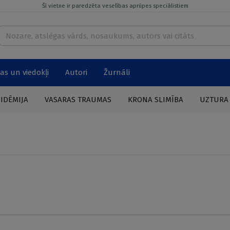
Šī vietne ir paredzēta veselības aprūpes speciālistiem
as un viedokļi
Autori
Žurnāli
PIDĒMIJA
VASARAS TRAUMAS
KRONA SLIMĪBA
UZTURA