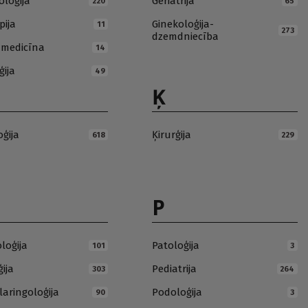
loģija
Geriatrija
220
65
pija
Ginekoloģija-
11
273
dzemdniecība
ā medicīna
14
ģija
49
Ķ
oģija
Ķirurģija
618
229
P
loģija
Patoloģija
101
3
ija
Pediatrija
303
264
laringoloģija
Podoloģija
90
3