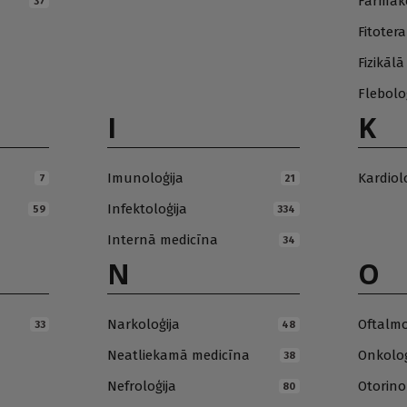
Farmako
37
Fitotera
Fizikāl
Flebolo
I
K
Imunoloģija
Kardiol
7
21
Infektoloģija
59
334
Internā medicīna
34
N
O
Narkoloģija
Oftalmo
33
48
Neatliekamā medicīna
Onkoloģ
38
Nefroloģija
Otorino
80