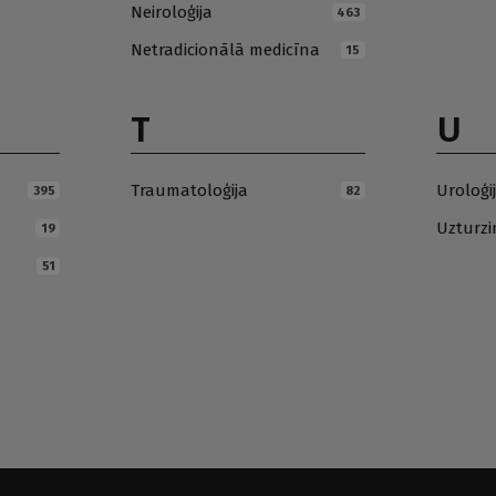
Neiroloģija
463
Netradicionālā medicīna
15
T
U
Traumatoloģija
Uroloģi
395
82
Uzturz
19
51