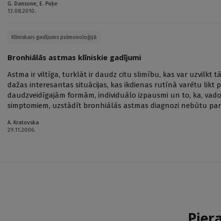
G. Dansone
,
E. Puķe
13.08.2010.
Klīniskais gadījums pulmonoloģijā
Bronhiālās astmas klīniskie gadījumi
Astma ir viltīga, turklāt ir daudz citu slimību, kas var uzvilkt
dažas interesantas situācijas, kas ikdienas rutīnā varētu likt
daudzveidīgajām formām, indi­viduālo izpausmi un to, ka, vadot
simptomiem, uzstādīt bronhiālās astmas diagnozi nebūtu pare
A. Kratovska
29.11.2006.
Pier