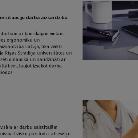
mē situāciju darba aizsardzībā
– darbam ar ķīmiskajām vielām,
 vides ergonomiku un
zsardzībā Latvijā, tika veikts
ja Rīgas Stradiņa universitātes un
zēti dinamikā un salīdzināti ar
ultātiem, ļaujot izsekot darba
iodos.
 visām ar darbu saistītajām
isma fizisku pārslodzi, atsevišķu