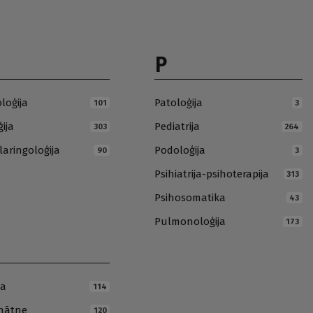
P
loģija
Patoloģija
101
3
ija
Pediatrija
303
264
laringoloģija
Podoloģija
90
3
Psihiatrija-psihoterapija
313
Psihosomatika
43
Pulmonoloģija
173
ja
114
inātne
120