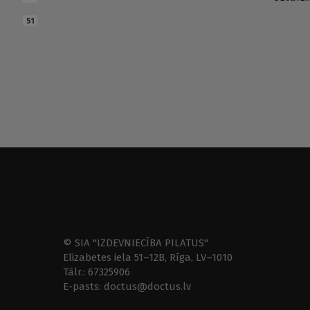
51
© SIA "IZDEVNIECĪBA PILATUS"
Elizabetes iela 51–12B, Rīga, LV–1010
Tālr.: 67325906
E-pasts: doctus@doctus.lv