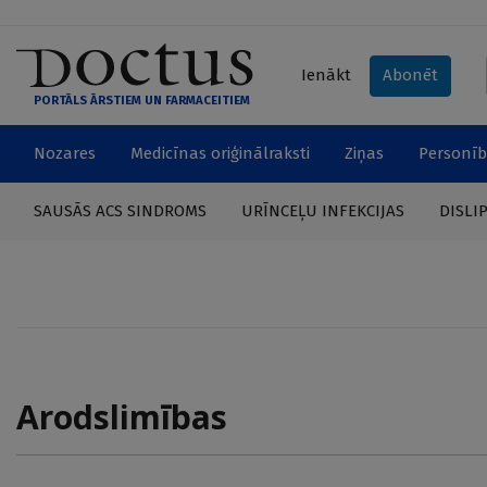
Ienākt
Abonēt
PORTĀLS ĀRSTIEM UN FARMACEITIEM
Nozares
Medicīnas oriģinālraksti
Ziņas
Personīb
SAUSĀS ACS SINDROMS
URĪNCEĻU INFEKCIJAS
DISLI
Arodslimības