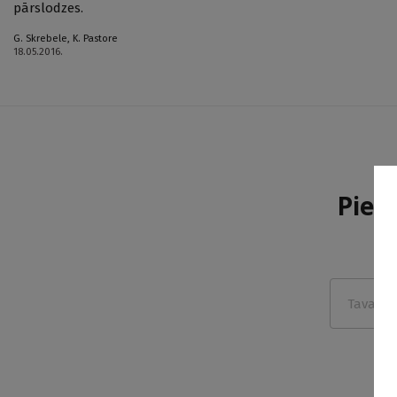
pārslodzes.
G. Skrebele
,
K. Pastore
18.05.2016.
Pier
m