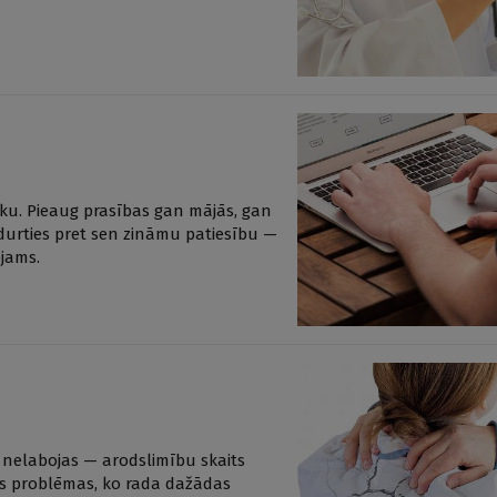
aiku. Pieaug prasības gan mājās, gan
tdurties pret sen zināmu patiesību —
ējams.
ija nelabojas — arodslimību skaits
mas problēmas, ko rada dažādas