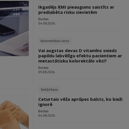
Ikgadējs ĶMI pieaugums saistīts ar
prediabēta risku sievietēm
Doctus
04.08.2026.
Kolorektālais vēzis
Vai augstas devas D vitamīns sniedz
papildu labvēlīgu efektu pacientiem ar
metastātisku kolorektālo vēzi?
Doctus
05.08.2026.
Smēķēšana
Ceturtais vēža aprūpes balsts, ko bieži
ignorē
Doctus
04.08.2026.