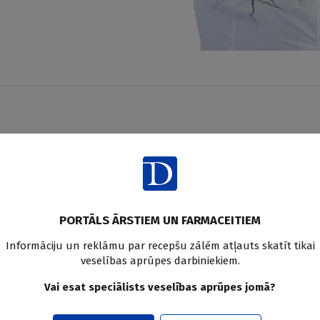
aksties un saņem praktiskus, vēr
edicīnas un farmācijas jaunum
PORTĀLS ĀRSTIEM UN FARMACEITIEM
Pier
Informāciju un reklāmu par recepšu zālēm atļauts skatīt tikai
veselības aprūpes darbiniekiem.
Vai esat speciālists veselības aprūpes jomā?