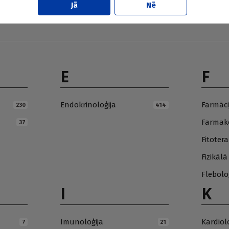
Jā
Nē
E
F
Endokrinoloģija
Farmāci
230
414
Farmako
37
Fitotera
Fizikāl
Flebolo
I
K
Imunoloģija
Kardiol
7
21