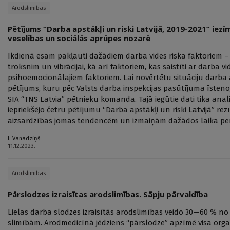
Arodslimības
Pētījums “Darba apstākļi un riski Latvijā, 2019-2021” iezī
veselības un sociālās aprūpes nozarē
Ikdienā esam pakļauti dažādiem darba vides riska faktoriem 
troksnim un vibrācijai, kā arī faktoriem, kas saistīti ar darba
psihoemocionālajiem faktoriem. Lai novērtētu situāciju darba ai
pētījums, kuru pēc Valsts darba inspekcijas pasūtījuma īsteno
SIA “TNS Latvia” pētnieku komanda. Tajā iegūtie dati tika anali
iepriekšējo četru pētījumu “Darba apstākļi un riski Latvijā” rez
aizsardzības jomas tendencēm un izmaiņām dažādos laika per
I. Vanadziņš
11.12.2023.
Arodslimības
Pārslodzes izraisītas arodslimības. Sāpju pārvaldība
Lielas darba slodzes izraisītās arodslimības veido 30—60 % no
slimībām. Arodmedicīnā jēdziens “pārslodze” apzīmē visa organ