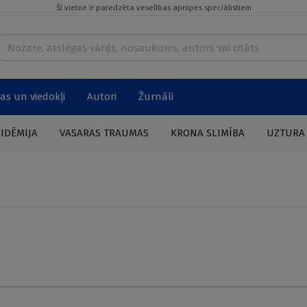
Šī vietne ir paredzēta veselības aprūpes speciālistiem
as un viedokļi
Autori
Žurnāli
PIDĒMIJA
VASARAS TRAUMAS
KRONA SLIMĪBA
UZTURA