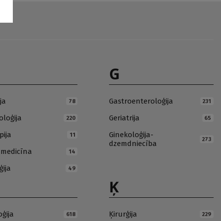
G
ja
Gastroenteroloģija
78
231
loģija
Geriatrija
220
65
pija
Ginekoloģija-
11
273
dzemdniecība
ā medicīna
14
ģija
49
Ķ
oģija
Ķirurģija
618
229