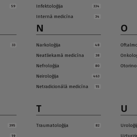
Infektoloģija
59
334
Internā medicīna
34
N
O
Narkoloģija
Oftalmo
33
48
Neatliekamā medicīna
Onkoloģ
38
Nefroloģija
Otorino
80
Neiroloģija
463
Netradicionālā medicīna
15
T
U
Traumatoloģija
Uroloģi
395
82
Uzturz
19