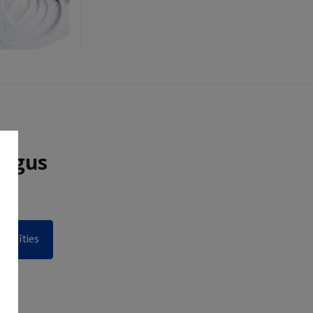
tīgus
us
akstīties