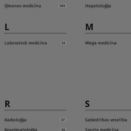
Ģimenes medicīna
Hepatoloģija
393
L
M
Laboratorā medicīna
Miega medicīna
13
R
S
Radioloģija
Sabiedrības veselība
37
Reanimatoloģija
Sporta medicīna
19