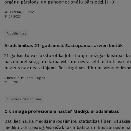
orgānu pārslodzi un psihoemocionālu pārslodzi. [1—3]
M. Burčeņa
,
J. Cīrule
14.09.2023.
Arodslimības
Arodslimības 21. gadsimtā. Sastopamas arvien biežāk
21. gadsimtu var raksturot kā ļoti strauju mūžīgas kustības l
pašam pret sevi, gan darba vidē, un cieš veselība. Un te var a
neviens nav neaizstājams. Bet atgūt veselību ne vienmēr iesp
J. Reste
,
S. Paudere–Logina
21.06.2019.
Cilvēkresursi medicīnā
Cik smaga profesionālā nasta? Mediķu arodslimības
Dati liecina, ka mediķi ir arodslimību statistikas līderi. Situāc
mediķu vidū pieaug. Visbiežāk tās ir balsta un kustību sistē