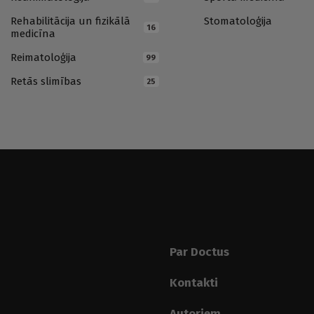
Rehabilitācija un fizikālā
Stomatoloģija
16
medicīna
Reimatoloģija
99
Retās slimības
25
Par Doctus
Kontakti
Autoriem