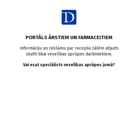
Ienākt
PORTĀLS ĀRSTIEM UN FARMACEITIEM
Informāciju un reklāmu par recepšu zālēm atļauts
skatīt tikai veselības aprūpes darbiniekiem.
Metaboliskais sindroms
Vai esat speciālists veselības aprūpes jomā?