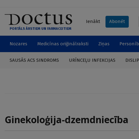
Ienākt
Abonēt
PORTĀLS ĀRSTIEM UN FARMACEITIEM
Nozares
Medicīnas oriģinālraksti
Ziņas
Personīb
SAUSĀS ACS SINDROMS
URĪNCEĻU INFEKCIJAS
DISLI
Ginekoloģija-dzemdniecība