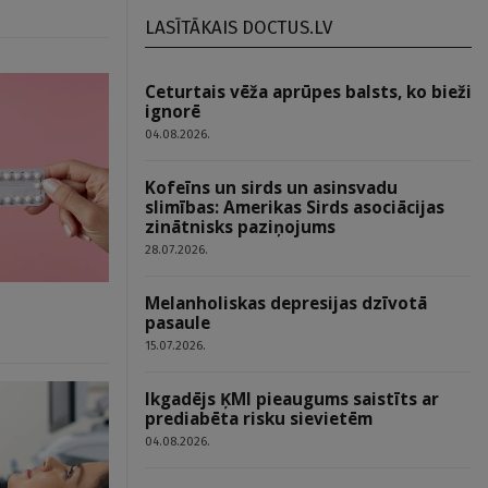
LASĪTĀKAIS DOCTUS.LV
Ceturtais vēža aprūpes balsts, ko bieži
ignorē
04.08.2026.
Kofeīns un sirds un asinsvadu
slimības: Amerikas Sirds asociācijas
zinātnisks paziņojums
28.07.2026.
Melanholiskas depresijas dzīvotā
pasaule
15.07.2026.
Ikgadējs ĶMI pieaugums saistīts ar
prediabēta risku sievietēm
04.08.2026.