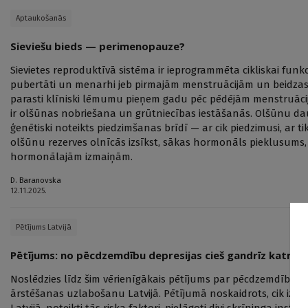
Aptaukošanās
Sieviešu bieds — perimenopauze?
Sievietes reproduktīvā sistēma ir ieprogrammēta cikliskai funkc
pubertāti un menarhi jeb pirmajām menstruācijām un beidzas
parasti klīniski lēmumu pieņem gadu pēc pēdējām menstruācij
ir olšūnas nobriešana un grūtniecības iestāšanās. Olšūnu da
ģenētiski noteikts piedzimšanas brīdī — ar cik piedzimusi, ar t
olšūnu rezerves olnīcās izsīkst, sākas hormonāls pieklusums
hormonālajām izmaiņām.
D. Baranovska
12.11.2025.
Pētījums Latvijā
Pētījums: no pēcdzemdību depresijas cieš gandrīz katra 
Noslēdzies līdz šim vērienīgākais pētījums par pēcdzemdību 
ārstēšanas uzlabošanu Latvijā. Pētījumā noskaidrots, cik izpl
Latvijā, noteikti tās riska faktori, pielāgoti divi skrīninga instr