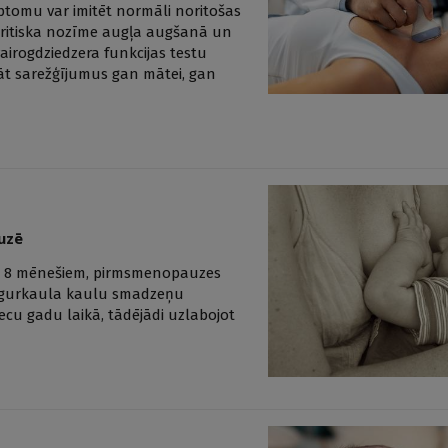
imptomu var imitēt normāli noritošas
 kritiska nozīme augļa augšanā un
airogdziedzera funkcijas testu
nāt sarežģījumus gan mātei, gan
uzē
 par 8 mēnešiem, pirmsmenopauzes
ugurkaula kaulu smadzeņu
ecu gadu laikā, tādējādi uzlabojot