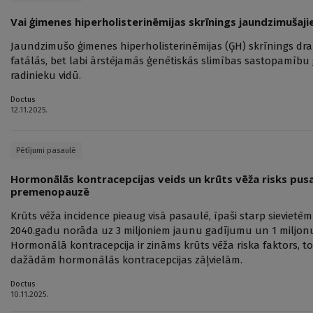
Vai ģimenes hiperholisterinēmijas skrīnings jaundzimušaji
Jaundzimušo ģimenes hiperholisterinēmijas (ĢH) skrīnings dra
fatālās, bet labi ārstējamās ģenētiskās slimības sastopamību
radinieku vidū.
Doctus
12.11.2025.
Pētījumi pasaulē
Hormonālās kontracepcijas veids un krūts vēža risks pu
premenopauzē
Krūts vēža incidence pieaug visā pasaulē, īpaši starp sieviet
2040.gadu norāda uz 3 miljoniem jaunu gadījumu un 1 miljon
Hormonālā kontracepcija ir zināms krūts vēža riska faktors, to
dažādām hormonālās kontracepcijas zāļvielām.
Doctus
10.11.2025.