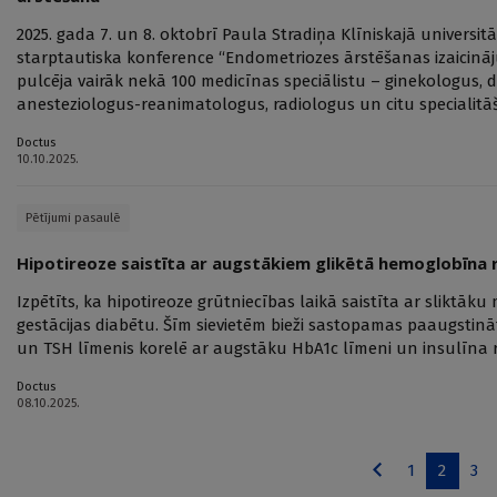
2025. gada 7. un 8. oktobrī Paula Stradiņa Klīniskajā universit
starptautiska konference “Endometriozes ārstēšanas izaicināju
pulcēja vairāk nekā 100 medicīnas speciālistu – ginekologus, d
anesteziologus-reanimatologus, radiologus un citu specialitā
Doctus
10.10.2025.
Pētījumi pasaulē
Hipotireoze saistīta ar augstākiem glikētā hemoglobīna r
Izpētīts, ka hipotireoze grūtniecības laikā saistīta ar sliktāku
gestācijas diabētu. Šīm sievietēm bieži sastopamas paaugstinā
un TSH līmenis korelē ar augstāku HbA1c līmeni un insulīna r
Doctus
08.10.2025.
1
2
3