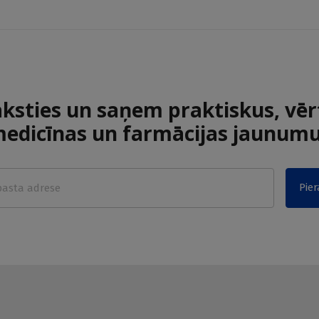
aksties un saņem praktiskus, vēr
edicīnas un farmācijas jaunum
Pier