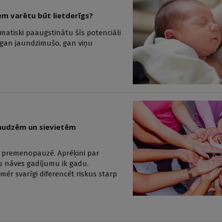
em varētu būt lietderīgs?
matiski paaugstinātu šīs potenciāli
 gan jaundzimušo, gan viņu
saudzēm un sievietēm
ēm premenopauzē. Aprēķini par
u nāves gadījumu ik gadu.
mēr svarīgi diferencēt riskus starp