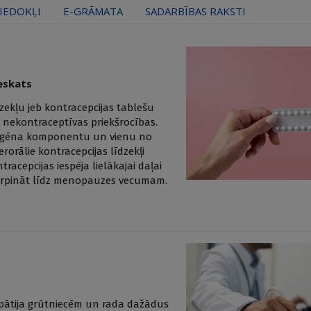
IEDOKĻI
E-GRĀMATA
SADARBĪBAS RAKSTI
eskats
ekļu jeb kontracepcijas tablešu
 nekontraceptīvas priekšrocības.
strogēna komponentu un vienu no
orālie kontracepcijas līdzekļi
tracepcijas iespēja lielākajai daļai
 turpināt līdz menopauzes vecumam.
nopātija grūtniecēm un rada dažādus