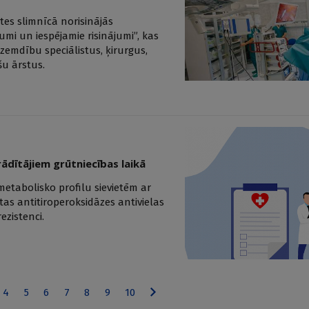
ātes slimnīcā norisinājās
mi un iespējamie risinājumi”, kas
zemdību speciālistus, ķirurgus,
šu ārstus.
ādītājiem grūtniecības laikā
 metabolisko profilu sievietēm ar
tas antitiroperoksidāzes antivielas
ezistenci.
4
5
6
7
8
9
10