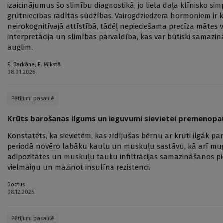
izaicinājumus šo slimību diagnostikā, jo liela daļa klīnisko s
grūtniecības radītās sūdzības. Vairogdziedzera hormoniem ir
neirokognitīvajā attīstībā, tādēļ nepieciešama precīza mātes v
interpretācija un slimības pārvaldība, kas var būtiski samazi
auglim.
E. Barkāne
,
E. Mīkstā
08.01.2026.
Pētījumi pasaulē
Krūts barošanas ilgums un ieguvumi sievietei premenopa
Konstatēts, ka sievietēm, kas zīdījušas bērnu ar krūti ilgāk
periodā novēro labāku kaulu un muskuļu sastāvu, kā arī m
adipozitātes un muskuļu tauku infiltrācijas samazināšanos pi
vielmaiņu un mazinot insulīna rezistenci.
Doctus
08.12.2025.
Pētījumi pasaulē