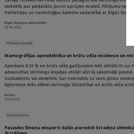
viedoklis par piedāvāto jauno aprūpes modeli. Pētījumu veica 
Psihiatrijas un narkoloģijas katedra sadarbībā ar Rīgas Dze
Rīgas Stradiņa universitāte
30.10.2025.
Pētījumi pasaulē
Mamogrāfijas apmeklētība un krūts vēža incidence un mir
Apmēram 8-22 % no krūts vēža gadījumiem tiek atklāti III un IV 
advancētas skrīninga iespējas atklāt vēzi tā sākotnējā posmā. 
noskaidrots, vai sievietēm, kas neierodas uz savu pirmo mamog
ilgtermiņa risks sliktai skrīninga līdzestībai un krūts vēža iz
Doctus
15.10.2025.
Endometrioze
Pasaules līmeņa eksperti dalās pieredzē Stradiņa slimnī
ārstēšanu