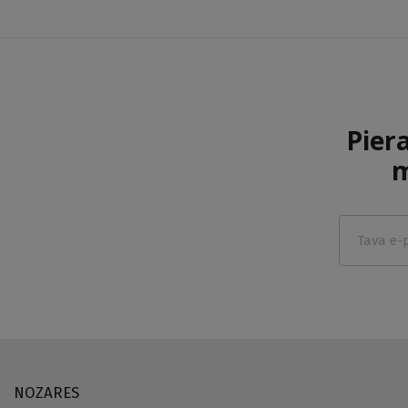
Pier
m
NOZARES