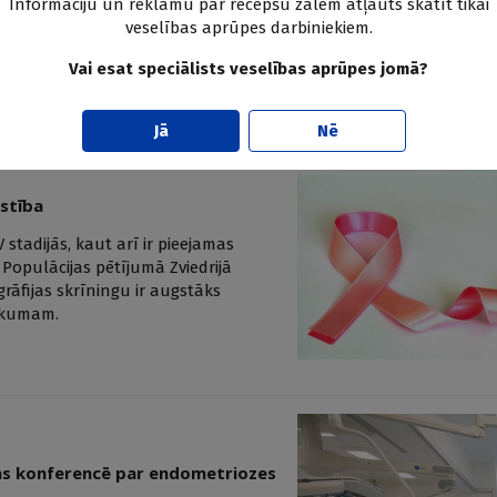
Informāciju un reklāmu par recepšu zālēm atļauts skatīt tikai
Rīgas Stradiņa universitātes
veselības aprūpes darbiniekiem.
mdību namu.
Vai esat speciālists veselības aprūpes jomā?
Jā
Nē
stība
stadijās, kaut arī ir pieejamas
Populācijas pētījumā Zviedrijā
rāfijas skrīningu ir augstāks
nākumam.
cas konferencē par endometriozes