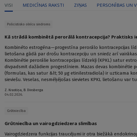
VISI
MEDICĪNAS RAKSTI
ZIŅAS
PERSONĪBAS UN V
Policistisko olnīcu sindroms
Kā strādā kombinētā perorālā kontracepcija? Praktisks i
Kombinēto estrogēna—progestīna perorālo kontracepcijas līdz
lietošana gādā par drošu kontracepciju un sniedz arī vairākas
Kombinētie perorālie kontracepcijas līdzekļi (KPKL) satur e
divpadsmit dažādiem progestīniem. Mazas devas kombinētie per
(formulas, kas satur &lt; 50 µg etinilestradiola) ir uzticama kon
sieviešu. Veselas, nesmēķējošas sievietes KPKL lietošanu var
Z. Krastiņa
,
B. Dinsberga
04.02.2026.
Grūtniecība
Grūtniecība un vairogdziedzera slimības
Vairogdziedzera funkcijas traucējumi ir otra biežākā endokri