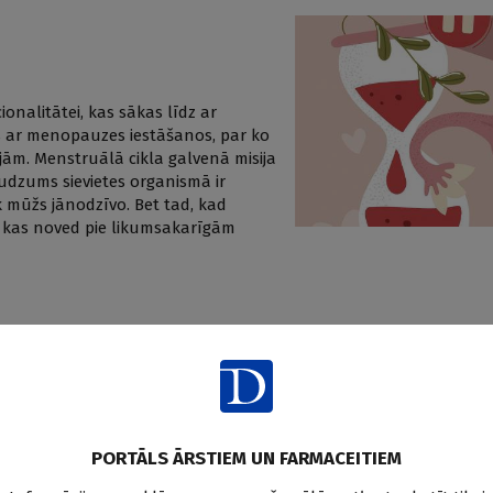
ionalitātei, kas sākas līdz ar
 ar menopauzes iestāšanos, par ko
ām. Menstruālā cikla galvenā misija
udzums sievietes organismā ir
ik mūžs jānodzīvo. Bet tad, kad
, kas noved pie likumsakarīgām
piektā jaunā māmiņa
depresijas atpazīšanu, aprūpes un
PORTĀLS ĀRSTIEM UN FARMACEITIEM
atīta ir pēcdzemdību depresija
umenti, kā arī noskaidrots sieviešu