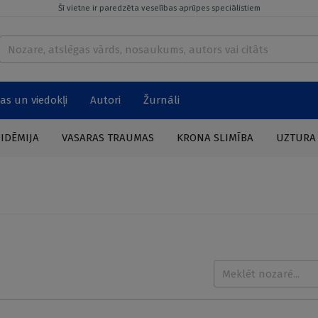
Šī vietne ir paredzēta veselības aprūpes speciālistiem
as un viedokļi
Autori
Žurnāli
PIDĒMIJA
VASARAS TRAUMAS
KRONA SLIMĪBA
UZTURA