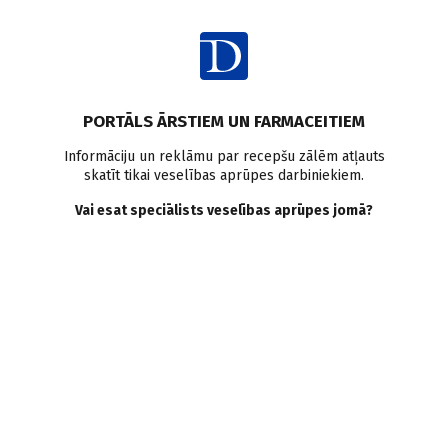
Ienākt
Raksta satura rādītājs
PORTĀLS ĀRSTIEM UN FARMACEITIEM
Literatūras apskati
Literatūras apskats
Brūču aprūpe
Informāciju un reklāmu par recepšu zālēm atļauts
skatīt tikai veselības aprūpes darbiniekiem.
Diabēta pēda
Izgulējumi
Mākslīgais intelekts
Pārsēji
Hroniskas čūlas
Brūču kopšanas līdzekļi
Vai esat speciālists veselības aprūpes jomā?
Brūču aprūpe. No
psiholoģiska atbalsta līdz
pārsējiem
S. Paudere–Logina
,
L. Raga–Kagaine
20.11.2025.