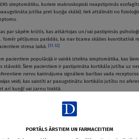
GERS simptomātiku, kuriem makroskopiski neapstiprinās ezofagīts
(paaugstināta jutība pret kuņģa skābi), tiek attālināti no fizioloģi
imptomu.
dzas par sāpēm krūtīs, kas atkārtojas un/vai pastiprinās psiholoģ
. Tomēr pētījumos parādās, ka nav ticama skābes kvantitatīvā r
[
31
;
32
]
cientiem stresa laikā.
m pacientiem populācijā ir vairāk izteikta simptomātika, kas šiem
s stāvokli. Šiem pacientiem ir pastiprināta kortikāla jutība uz
s aferentiem nervu kairinājuma signāliem barības vada receptoros
pepsijas veidi, kas saistīti ar paaugstinātu kortikālo jutību no afer
et arī kuņģī vai zarnu traktā.
dispepsijas ārstēšanas stratēģija
ibīcija
PORTĀLS ĀRSTIEM UN FARMACEITIEM
u mazināt skābes iedarbību, jāsamazina skābes sekrēcija, ko nodro