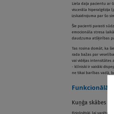
Liela daļa pacientu ar 
viscerāla hiperalgēzija 
izskaidrojuma par šo s
Šie pacienti parasti sū
emocionāla stresa laikā
daudzuma atšķirības pa
Tas rosina domāt, ka šie
rada bažas par veselība
vai vidējas intensitāte
- klīniski ir vairāki dis
ne tikai barības vadā, b
Funkcionālās 
Kuņģa skābes inh
Fizioloģiski, lai varēt