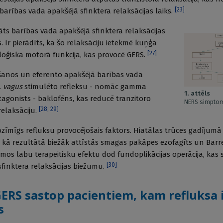
[
23
]
barības vada apakšējā sfinktera relaksācijas laiks.
s barības vada apakšējā sfinktera relaksācijas
s. Ir pierādīts, ka šo relaksāciju ietekmē kuņģa
[
27
]
loģiska motorā funkcija, kas provocē GERS.
šanos un eferento apakšējā barības vada
. vagus
stimulēto refleksu - nomāc gamma
1. attēls
gonists - baklofēns, kas reducē tranzitoro
NERS simptom
[
28
;
29
]
elaksāciju.
ozīmīgs refluksu provocējošais faktors. Hiatālas trūces gadījumā
ss, kā rezultātā biežāk attīstās smagas pakāpes ezofagīts un Bar
umos labu terapeitisku efektu dod fundoplikācijas operācija, kas
[
30
]
finktera relaksācijas biežumu.
ERS sastop pacientiem, kam refluksa 
s