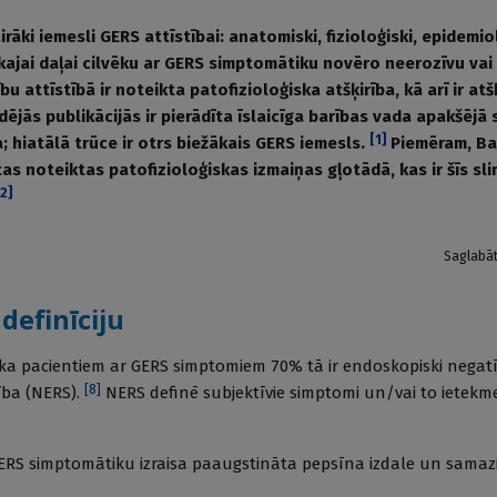
irāki iemesli GERS attīstībai: anatomiski, fizioloģiski, epidemio
lākajai daļai cilvēku ar GERS simptomātiku novēro neerozīvu va
u attīstībā ir noteikta patofizioloģiska atšķirība, kā arī ir atšķ
dējās publikācijās ir pierādīta īslaicīga barības vada apakšējā 
[
1
]
a; hiatālā trūce ir otrs biežākais GERS iemesls.
Piemēram, Ba
ītas noteiktas patofizioloģiskas izmaiņas gļotādā, kas ir šīs sl
2
]
Saglabā
definīciju
, ka pacientiem ar GERS simptomiem 70% tā ir endoskopiski negatīv
[
8
]
ība (NERS).
NERS definē subjektīvie simptomi un/vai to ietekm
 NERS simptomātiku izraisa paaugstināta pepsīna izdale un sama