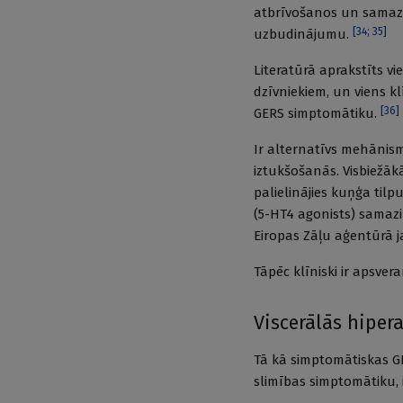
atbrīvošanos un samazi
[
34
;
35
]
uzbudinājumu.
Literatūrā aprakstīts vi
dzīvniekiem, un viens k
[
36
]
GERS simptomātiku.
Ir alternatīvs mehānism
iztukšošanās. Visbiežākā
palielinājies kuņģa tilp
(5-HT4 agonists) samazi
Eiropas Zāļu aģentūrā j
Tāpēc klīniski ir apsver
Viscerālās hiper
Tā kā simptomātiskas GE
slimības simptomātiku, 