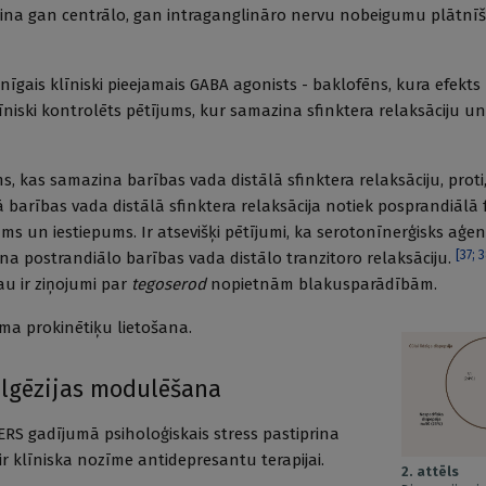
na gan centrālo, gan intraganglināro nervu nobeigumu plātnī
enīgais klīniski pieejamais GABA agonists - baklofēns, kura efekts
līniski kontrolēts pētījums, kur samazina sfinktera relaksāciju 
s, kas samazina barības vada distālā sfinktera relaksāciju, prot
 barības vada distālā sfinktera relaksācija notiek posprandiālā f
ums un iestiepums. Ir atsevišķi pētījumi, ka serotonīnerģisks aģen
[
37
;
3
na postrandiālo barības vada distālo tranzitoro relaksāciju.
au ir ziņojumi par
tegoserod
nopietnām blakusparādībām.
ama prokinētiķu lietošana.
algēzijas modulēšana
RS gadījumā psiholoģiskais stress pastiprina
ir klīniska nozīme antidepresantu terapijai.
2. attēls