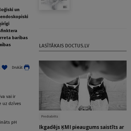
loģiski un
i endoskopiski
irīgi
sfinktera
rreta barības
imības
LASĪTĀKAIS DOCTUS.LV
t
Drukāt
a vai ir
e uz dzīves
Prediabēts
zināts pH
Ikgadējs ĶMI pieaugums saistīts ar