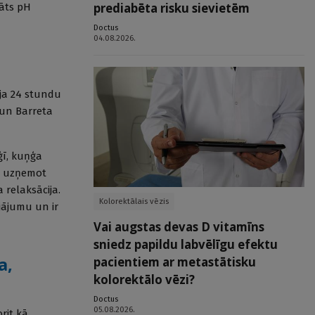
prediabēta risku sievietēm
nāts pH
Doctus
04.08.2026.
ija 24 stundu
 un Barreta
ģī, kuņģa
n, uzņemot
 relaksācija.
Kolorektālais vēzis
ojājumu un ir
Vai augstas devas D vitamīns
sniedz papildu labvēlīgu efektu
a,
pacientiem ar metastātisku
kolorektālo vēzi?
Doctus
05.08.2026.
rit kā