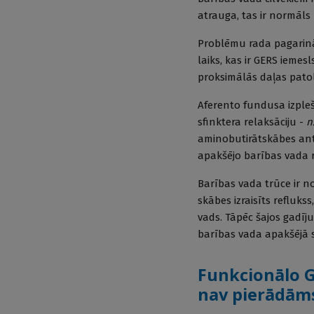
atrauga, tas ir normāls 
Problēmu rada pagarināt
laiks, kas ir GERS iemesl
proksimālās daļas pato
Aferento fundusa izple
sfinktera relaksāciju -
n
aminobutirātskābes anta
apakšējo barības vada r
Barības vada trūce ir n
skābes izraisīts refluk
vads. Tāpēc šajos gadīj
barības vada apakšējā s
Funkcionālo G
nav pierādām