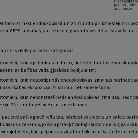
Dispepsijas i
pamatojoties
anamnēzē
entiem iztrūkst endoskopiskā un 24 stundu pH izmeklējumu pozi
vi ir GERS sūdzības, kas ietekmē pacienta veselības stāvokli un
dalīt trīs GERS pacientu kategorijas:
ptomiem, kam apstiprinās reflukss, tiek konstatētas endoskopisk
 pacienti ar barības vada gļotādas bojājumiem;
mptomiem, kam neapstiprinās endoskopiskas izmaiņas barības vad
ināta skābes ekspozīcija 24 stundu pH izmeklēšanā;
mptomiem, kam nekonstatē nedz endoskopiskas izmaiņas, nedz pa
īciju 24 stundu pH-metrijas izmeklējumos.
pacienti paši agravē refluksu, pārēdoties treknu un saldu barību
liskus dzērienus, jo šie apstākļi fizioloģiski stimulē kuņģa skābe
vērojot diētu, ir iespējams mazināt noteiktus riska faktorus refluk