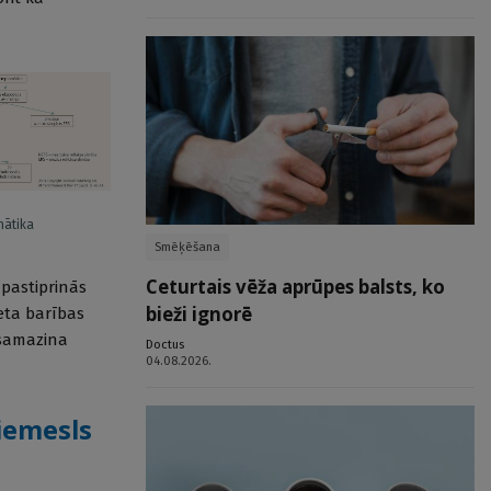
ātika
Smēķēšana
Ceturtais vēža aprūpes balsts, ko
 pastiprinās
bieži ignorē
reta barības
 samazina
Doctus
04.08.2026.
iemesls