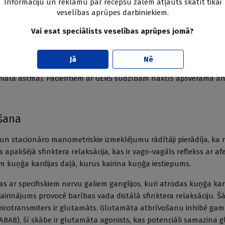
Informāciju un reklāmu par recepšu zālēm atļauts skatīt tikai
 antisekretorie aģenti. Pētījumos ir pierādīts, ka divu nedēļu me
veselības aprūpes darbiniekiem.
kņu inhibitoriem dod pozitīvu efektu pacientiem ar funkcionālo 
Vai esat speciālists veselības aprūpes jomā?
skais efekts, tad pacientiem ir atipiski simptomi, kas ir vai nav sais
persensivitāti, funkcionālu dedzināšanu. Tās ir ekstraezofageālas
Jā
Nē
ciējas ar GERS (miega traucējumi, nakts dedzināšana, nakts klepu
onhiāla astma). Pacientiem ar GERS sūdzībām naktīs apsverama a
šana
n stacionāro manometriskie izmeklējumu rādītāji pierādīja, ka r
 apakšējā sfinktera relaksācija, kas ir vago-vagāls reflekss ar a
m kuņģa kardijas daļā, kurus kairina kuņģa iestiepums.
zas ar specifiskiem nervu galiem ganglijos, kuri atrodas kuņģa ka
irinājums provocē barības vada distālā sfinktera relaksāciju. Š
eirotransmiters ir glutamāts. Glutamāta atbrīvošanu inhibē ga
BAB), šī skābe ir glutamāta agonists, kas potenciāli samazina 