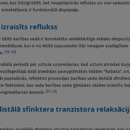
tomi, kas līdzīgi GERS, bet neapstiprinās reflukss un nav samazi
izmeklēšanā, ir funkcionālā dispepsija.
zraisīts reflukss
 GERS barības vadā ir konstatēta vairākkārtīga skābes ekspozīc
H izmeklējumi, kur ir no NERS izpausmēm līdz smagam ezofagītam
[
19
;
20
]
ēm.
andiālā periodā pēc uztura uzņemšanas, kad uzturs atrodas kuņ
ezofageālajā daļā izveidojas paaugstinātas skābes "kabata", u
 paplašinās, reflektori provocējas barības vada distālā sfinktera
iem faktoriem, kas rada barības vada gļotādas skābes izraisītu b
[
21
;
22
]
progresēšanas iemesls.
istālā sfinktera tranzistora relaksācij
estājas apakšējā sfinktera atpūtas tranzistora relaksācija, kas no