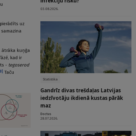
infekciju risku?
šu
03.08.2026.
 pierādīts uz
un samazina
i, ātrāka kuņģa
āzē, kad ir
ts -
tegoserod
8
]
Taču
Statistika
Gandrīz divas trešdaļas Latvijas
iedzīvotāju ikdienā kustas pārāk
maz
Doctus
28.07.2026.