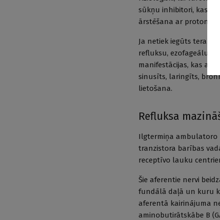
sūkņu inhibitori, kas ir
ārstēšana ar protonu sū
Ja netiek iegūts terapeiti
refluksu, ezofageālu hi
manifestācijas, kas aso
sinusīts, laringīts, br
lietošana.
Refluksa mazinā
Ilgtermiņa ambulatoro u
tranzistora barības vada
receptīvo lauku centrie
Šie aferentie nervi beid
fundālā daļā un kuru ka
aferentā kairinājuma n
aminobutirātskābe B (GA