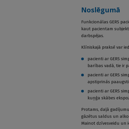
Noslēgumā
Funkcionālas GERS paci
kaut pacientam subjektī
darbspējas.
Klīniskajā praksē var ie
pacienti ar GERS sim
barības vadā, tie ir
pacienti ar GERS si
apstiprinās paaugst
pacienti ar GERS si
kuņģa skābes ekspoz
Protams, daļā gadījumu 
gāzētus saldus un alkoho
Mainot dzīvesveidu un ie