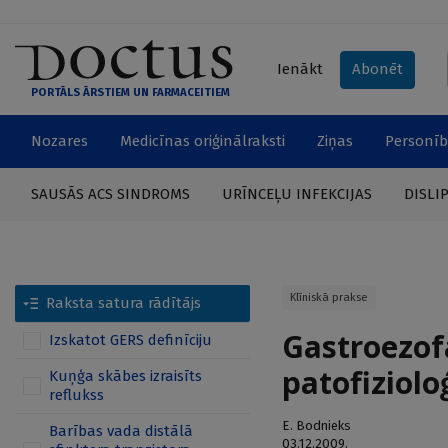
Ienākt
Abonēt
PORTĀLS ĀRSTIEM UN FARMACEITIEM
Nozares
Medicīnas oriģinālraksti
Ziņas
Personīb
SAUSĀS ACS SINDROMS
URĪNCEĻU INFEKCIJAS
DISLI
Klīniskā prakse
Raksta satura rādītājs
Gastroezof
Izskatot GERS definīciju
patofiziolo
Kuņģa skābes izraisīts
reflukss
E. Bodnieks
Barības vada distālā
03.12.2009.