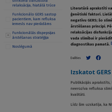
sfinktera tranzistora
relaksācija, hiatālā trūce
Literatūrā aprakstīti va
Funkcionālo GERS sastop
ģenētiski faktori. Lie
pacientiem, kam refluksa
negatīvu GERS; šo slimīb
iemesls nav pierādāms
ārstēšanas principi. Pē
relaksācijas disfunkcij
Funkcionālās dispepsijas
ārstēšanas stratēģija
vada slimībai ir pierād
[
diagnostikas pamatā.
Noslēgumā
Dalīties
Izskatot GERS 
Publikācijās aprakstīts
neerozīva refluksa slim
kvalitāti.
Līdz šim uzskatīja, ka