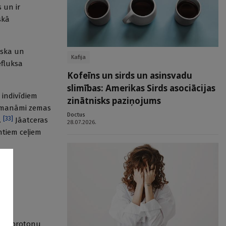
 un ir
skā
iska un
Kafija
efluksa
Kofeīns un sirds un asinsvadu
slimības: Amerikas Sirds asociācijas
 indivīdiem
zinātnisks paziņojums
 nemanāmi zemas
Doctus
[
33
]
.
Jāatceras
28.07.2026.
entiem ceļiem
šina protonu