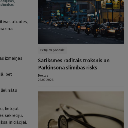
edalījums,
 slimības
tīvas atrades,
 mazina
Pētījumi pasaulē
as izmaiņas
Satiksmes radītais troksnis un
Parkinsona slimības risks
ā, bet
Doctus
27.07.2026.
lielinātu
, lietojot
s sekrēciju.
sa iniciācijai.