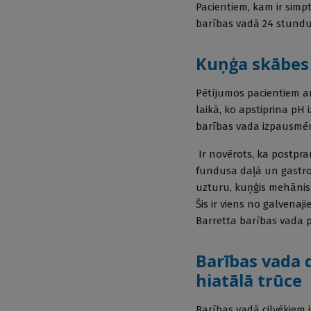
Pacientiem, kam ir simp
barības vadā 24 stundu 
Kuņģa skābes i
Pētījumos pacientiem ar
laikā, ko apstiprina p
barības vada izpausm
Ir novērots, ka postpr
fundusa daļā un gastro
uzturu, kuņģis mehāniski
Šis ir viens no galvenaj
Barretta barības vada 
Barības vada d
hiatālā trūce
Barības vadā cilvēkiem i