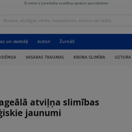
Šī vietne ir paredzēta veselības aprūpes speciālistiem
as un viedokļi
Autori
Žurnāli
PIDĒMIJA
VASARAS TRAUMAS
KRONA SLIMĪBA
UZTURA
ageālā atviļņa slimības
ģiskie jaunumi