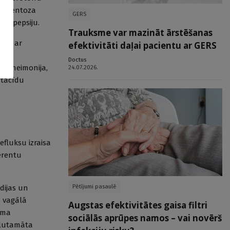
dikamentoza
GERS
dispepsiju.
Trauksme var mazināt ārstēšanas
tīti ar
efektivitāti daļai pacientu ar GERS
Doctus
s, pneimonija,
24.07.2026.
ntacīdu
efluksu izraisa
ferentu
Pētījumi pasaulē
rdijas un
ā vagālā
Augstas efektivitātes gaisa filtri
mma
sociālās aprūpes namos – vai novērš
glutamāta