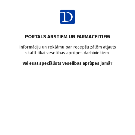
Ienākt
Raksta satura rādītājs
PORTĀLS ĀRSTIEM UN FARMACEITIEM
Veselības aprūpes sistēma
Informāciju un reklāmu par recepšu zālēm atļauts
skatīt tikai veselības aprūpes darbiniekiem.
Veselības ekonomiskais
Vai esat speciālists veselības aprūpes jomā?
svars
L. Ribkinska
22.04.2008.