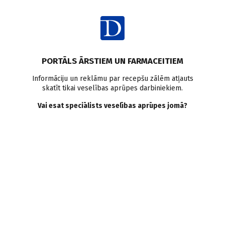
Ienākt
Latvijā
Medicīnas tehnoloģijas
Pētījumi Latvijā
PORTĀLS ĀRSTIEM UN FARMACEITIEM
Stradiņa slimnīcas ārsti un
Informāciju un reklāmu par recepšu zālēm atļauts
skatīt tikai veselības aprūpes darbiniekiem.
zinātnieki radījuši unikālu
Vai esat speciālists veselības aprūpes jomā?
algoritmu, kas mainīs
ārstēšanas vadlīnijas
pasaulē
I. Bajāre
27.11.2020.