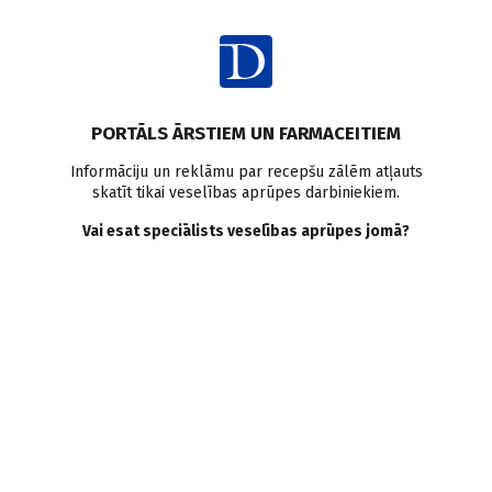
Ienākt
Pasaulē
Pētījumi pasaulē
Sirds mazspēja
PORTĀLS ĀRSTIEM UN FARMACEITIEM
Kardiovaskulārās slimības
Informāciju un reklāmu par recepšu zālēm atļauts
skatīt tikai veselības aprūpes darbiniekiem.
Kafijas dzeršana saistīta ar
Vai esat speciālists veselības aprūpes jomā?
zemāku sirds mazspējas
risku
Doctus
12.02.2021.