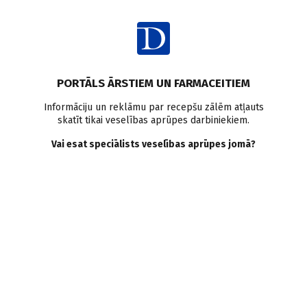
Ienākt
Pasaulē
Makulas deģenerācija
2. tipa cukura diabēts
PORTĀLS ĀRSTIEM UN FARMACEITIEM
Pētījumi pasaulē
Metformīns
Informāciju un reklāmu par recepšu zālēm atļauts
skatīt tikai veselības aprūpes darbiniekiem.
Metformīna lietošana
Vai esat speciālists veselības aprūpes jomā?
saistīta ar zemāku ar
vecuma saistītas makulas
deģenerācijas risku
Doctus
26.01.2024.