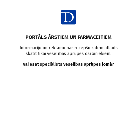
Ienākt
Ziņas
Pētījumi pasaulē
Demence
Kafija
Kofeīns
Uzturs
PORTĀLS ĀRSTIEM UN FARMACEITIEM
Tēja
Uzturs un kognitīvā funkcija
Informāciju un reklāmu par recepšu zālēm atļauts
skatīt tikai veselības aprūpes darbiniekiem.
Kafija, tēja un demences
Vai esat speciālists veselības aprūpes jomā?
risks: kāda ir saistība –
pozitīva vai negatīva?
Doctus
16.02.2026.