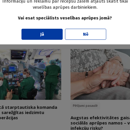
Informāciju un reklāmu par recepšu zālēm atļauts skatīt tikai
Kolorektālais vēzis
veselības aprūpes darbiniekiem.
as zarnas sindroms ietekmē
Vai augstas devas D vitamī
Vai esat speciālists veselības aprūpes jomā?
vi? Aptaujas dati
papildu labvēlīgu efektu p
metastātisku kolorektālo 
Doctus
Jā
Nē
05.08.2026.
Pētījumi pasaulē
īcā starptautiska komanda
s sarežģītas iedzimtu
perācijas
Augstas efektivitātes gaisa 
sociālās aprūpes namos – v
infekciju risku?