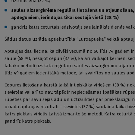
uzturas ēnā (32 %)
saules aizsargkrēma regulāra lietošana un atjaunošana, 
apdegumiem, ierindojas tikai sestajā vietā (28 %)
,
gandrīz katrs ceturtais iedzīvotājs saulainākās dienās va
Šādus datus uzrāda aptieku tīkla “Euroaptieka” veiktā aptauj
Aptaujas dati liecina, ka cilvēki vecumā no 60 līdz 74 gadiem i
saulē (58 %), nēsājot cepuri (37 %), kā arī valkājot ķermeni s
labāko metodi uzskata regulāru saules aizsargkrēmu atjauno
līdz 49 gadiem iecienītākā metode, lai izvairītos no saules ap
Cepures lietošana karstā laikā ir tipiskāka vīriešiem (38 %) nekā
sievietēm vai arī to nav, tāpēc ir nepieciešamas īpašākas rū
rūpēties par savu sejas ādu un uztraukties par priekšlaicīgu 
uzrāda aptaujas rezultāti – sievietes (37 %) saulainā laikā bie
katrs piektais vīrietis Latvijā izmanto šo metodi. Katra ceturtā 
gandrīz katrs piektais.