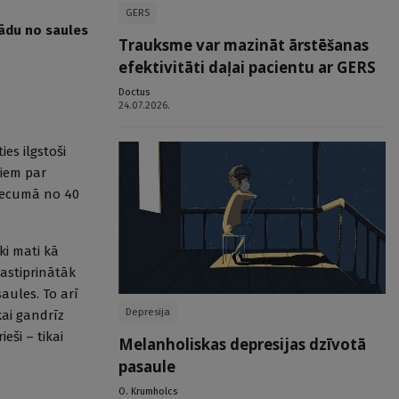
GERS
 ādu no saules
Trauksme var mazināt ārstēšanas
efektivitāti daļai pacientu ar GERS
Doctus
24.07.2026.
es ilgstoši
diem par
vecumā no 40
āki mati kā
astiprinātāk
aules. To arī
Depresija
kai gandrīz
eši – tikai
Melanholiskas depresijas dzīvotā
pasaule
O. Krumholcs