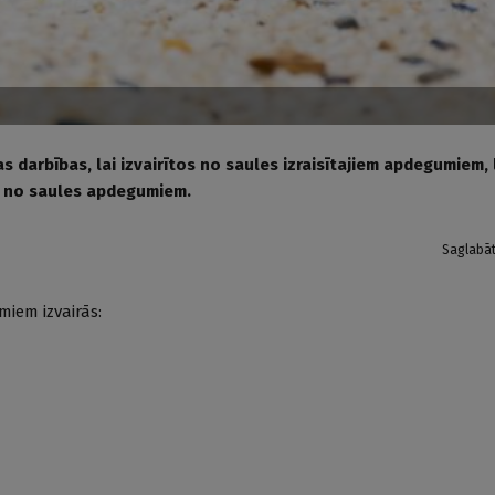
as darbības, lai izvairītos no saules izraisītajiem apdegumiem, 
 no saules apdegumiem.
Saglabā
miem izvairās: