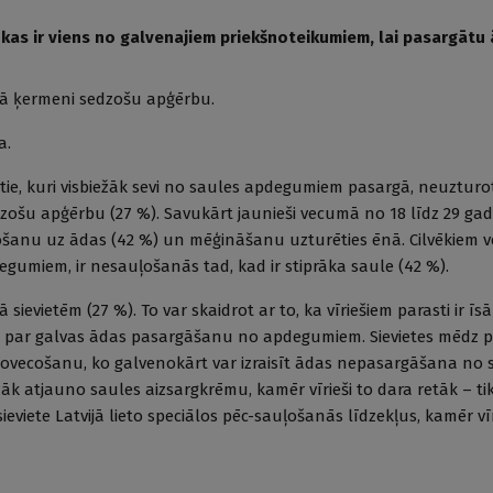
kas ir viens no galvenajiem priekšnoteikumiem, lai pasargātu
lkā ķermeni sedzošu apģērbu.
a.
r tie, kuri visbiežāk sevi no saules apdegumiem pasargā, neuzturoti
edzošu apģērbu (27 %). Savukārt jaunieši vecumā no 18 līdz 29 ga
šanu uz ādas (42 %) un mēģināšanu uzturēties ēnā. Cilvēkiem 
degumiem, ir nesauļošanās tad, kad ir stiprāka saule (42 %).
 sievietēm (27 %). To var skaidrot ar to, ka vīriešiem parasti ir īs
pes par galvas ādas pasargāšanu no apdegumiem. Sievietes mēdz p
novecošanu, ko galvenokārt var izraisīt ādas nepasargāšana no s
žāk atjauno saules aizsargkrēmu, kamēr vīrieši to dara retāk – ti
sieviete Latvijā lieto speciālos pēc-sauļošanās līdzekļus, kamēr vīri