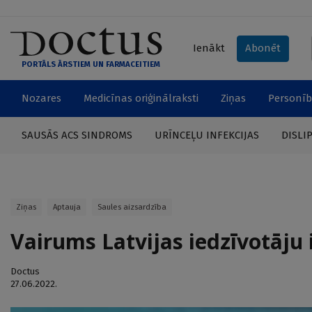
Ienākt
Abonēt
PORTĀLS ĀRSTIEM UN FARMACEITIEM
Nozares
Medicīnas oriģinālraksti
Ziņas
Personīb
SAUSĀS ACS SINDROMS
URĪNCEĻU INFEKCIJAS
DISLI
Ziņas
Aptauja
Saules aizsardzība
Vairums Latvijas iedzīvotāju i
Doctus
27.06.2022.