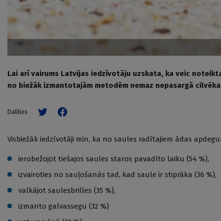
Lai arī vairums Latvijas iedzīvotāju uzskata, ka veic noteikt
no biežāk izmantotajām metodēm nemaz nepasargā cilvēka
Dalīties
Visbiežāk iedzīvotāji min, ka no saules radītajiem ādas apdegu
ierobežojot tiešajos saules staros pavadīto laiku (54 %),
izvairoties no sauļošanās tad, kad saule ir stiprāka (36 %),
valkājot saulesbrilles (35 %),
izmanto galvassegu (32 %)