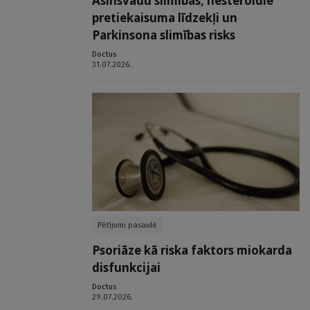
Asinsvadu slimības, nesteroīdie
pretiekaisuma līdzekļi un
Parkinsona slimības risks
Doctus
31.07.2026.
Pētījumi pasaulē
Psoriāze kā riska faktors miokarda
disfunkcijai
Doctus
29.07.2026.