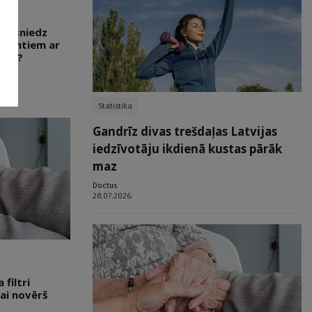
ns sniedz
acientiem ar
vēzi?
Statistika
Gandrīz divas trešdaļas Latvijas
iedzīvotāju ikdienā kustas pārāk
maz
Doctus
28.07.2026.
filtri
ai novērš