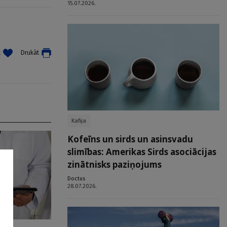
15.07.2026.
t
Drukāt
Kafija
Kofeīns un sirds un asinsvadu
slimības: Amerikas Sirds asociācijas
zinātnisks paziņojums
Doctus
28.07.2026.