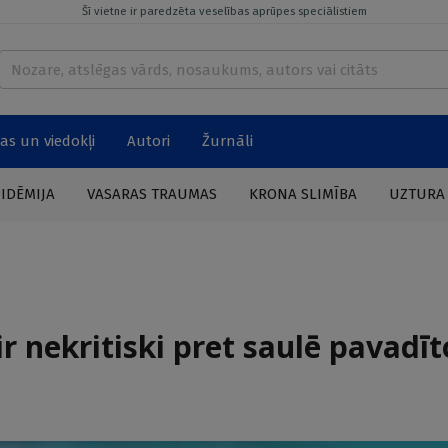
Šī vietne ir paredzēta veselības aprūpes speciālistiem
as un viedokļi
Autori
Žurnāli
PIDĒMIJA
VASARAS TRAUMAS
KRONA SLIMĪBA
UZTURA
r nekritiski pret saulē pavadīt