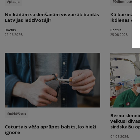
Aptauja
Pētījumi pasaulē
No kādām saslimšanām visvairāk baidās
Kā kairināt
Latvijas iedzīvotāji?
ikdienas dzī
Doctus
Doctus
22.06.2026.
25.08.2025.
Smēķēšana
Bērnu slimn
veikusi diva
Ceturtais vēža aprūpes balsts, ko bieži
sirdskaišu o
ignorē
04.08.2026.