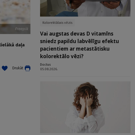
Kolorektālais vēzis
Freepik
Vai augstas devas D vitamīns
sniedz papildu labvēlīgu efektu
lielākā daļa
pacientiem ar metastātisku
kolorektālo vēzi?
Doctus
t
Drukāt
05.08.2026.